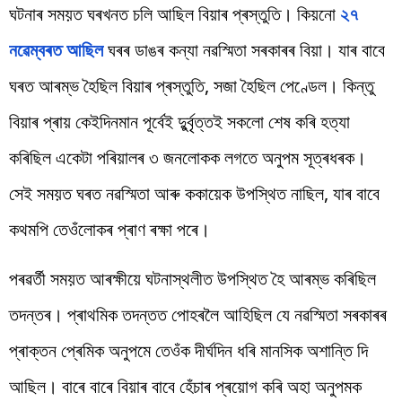
ঘটনাৰ সময়ত ঘৰখনত চলি আছিল বিয়াৰ প্ৰস্তুতি। কিয়নো
২৭
নৱেম্বৰত আছিল
ঘৰৰ ডাঙৰ কন্যা নৱস্মিতা সৰকাৰৰ বিয়া। যাৰ বাবে
ঘৰত আৰম্ভ হৈছিল বিয়াৰ প্ৰস্তুতি, সজা হৈছিল পেণ্ডেল। কিন্তু
বিয়াৰ প্ৰায় কেইদিনমান পূৰ্বেই দুুৰ্বৃত্তই সকলো শেষ কৰি হত্যা
কৰিছিল একেটা পৰিয়ালৰ ৩ জনলোকক লগতে অনুপম সূত্ৰধৰক।
সেই সময়ত ঘৰত নৱস্মিতা আৰু ককায়েক উপস্থিত নাছিল, যাৰ বাবে
কথমপি তেওঁলোকৰ প্ৰাণ ৰক্ষা পৰে।
পৰৱৰ্তী সময়ত আৰক্ষীয়ে ঘটনাস্থলীত উপস্থিত হৈ আৰম্ভ কৰিছিল
তদন্তৰ। প্ৰাথমিক তদন্তত পোহৰলৈ আহিছিল যে নৱস্মিতা সৰকাৰৰ
প্ৰাক্তন প্ৰেমিক অনুপমে তেওঁক দীৰ্ঘদিন ধৰি মানসিক অশান্তি দি
আছিল। বাৰে বাৰে বিয়াৰ বাবে হেঁচাৰ প্ৰয়োগ কৰি অহা অনুপমক