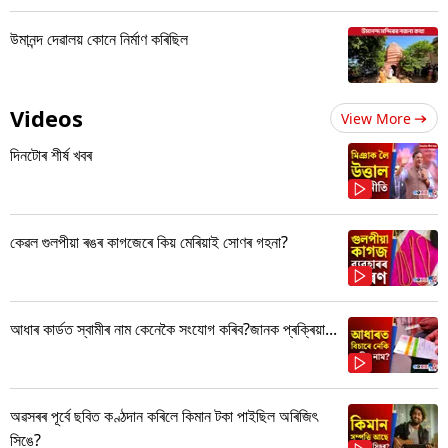
উমানন্দ দেৱালয় কোনে নিৰ্মাণ কৰিছিল
Videos
View More
দিনটোৰ শীৰ্ষ খবৰ
কেৱল গুলপীয়া ৰঙৰ কাগজেৰে কিয় মেৰিয়াই সোণৰ গহনা?
আধাৰ কাৰ্ডত স্বামীৰ নাম কেনেকৈ সংযোগ কৰিব?জানক প্ৰক্ৰিয়া...
অৱসৰৰ পূৰ্বে ছবিত কণ্ঠদান কৰিলে কিমান টকা পাইছিল অৰিজিৎ
সিঙে?