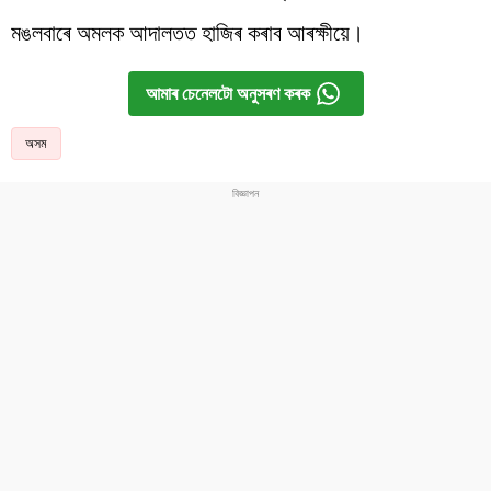
মঙলবাৰে অমলক আদালতত হাজিৰ কৰাব আৰক্ষীয়ে।
আমাৰ চেনেলটো অনুসৰণ কৰক
অসম