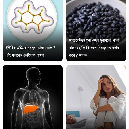
ডায়েবেটিছৰ পৰা ওজন হ্ৰাসলৈ, ক’লা
ইউৰিক এচিডৰ সমস্যা আছে নেকি ?
ৰাজমাহে কি কি ৰোগ নিয়ন্ত্ৰণত সহায়
এই ফলবোৰ কেতিয়াও নাখাব
কৰে ? জানক