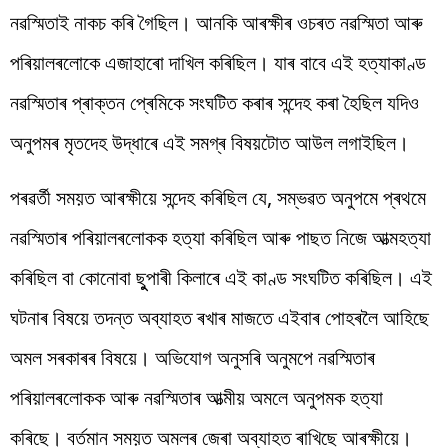
নৱস্মিতাই নাকচ কৰি গৈছিল। আনকি আৰক্ষীৰ ওচৰত নৱস্মিতা আৰু
পৰিয়ালৰলোকে এজাহাৰো দাখিল কৰিছিল। যাৰ বাবে এই হত্যাকাণ্ড
নৱস্মিতাৰ প্ৰাক্তন প্ৰেমিকে সংঘটিত কৰাৰ সন্দেহ কৰা হৈছিল যদিও
অনুপমৰ মৃতদেহ উদ্ধাৰে এই সমগ্ৰ বিষয়টোত আউল লগাইছিল।
পৰৱৰ্তী সময়ত আৰক্ষীয়ে সন্দেহ কৰিছিল যে, সম্ভৱত অনুপমে প্ৰথমে
নৱস্মিতাৰ পৰিয়ালৰলোকক হত্যা কৰিছিল আৰু পাছত নিজে আত্মহত্যা
কৰিছিল বা কোনোবা ছুুপাৰী কিলাৰে এই কাণ্ড সংঘটিত কৰিছিল। এই
ঘটনাৰ বিষয়ে তদন্ত অব্যাহত ৰখাৰ মাজতে এইবাৰ পোহৰলৈ আহিছে
অমল সৰকাৰৰ বিষয়ে। অভিযোগ অনুসৰি অনুমপে নৱস্মিতাৰ
পৰিয়ালৰলোকক আৰু নৱস্মিতাৰ আত্মীয় অমলে অনুপমক হত্যা
কৰিছে। বৰ্তমান সময়ত অমলৰ জেৰা অব্যাহত ৰাখিছে আৰক্ষীয়ে।