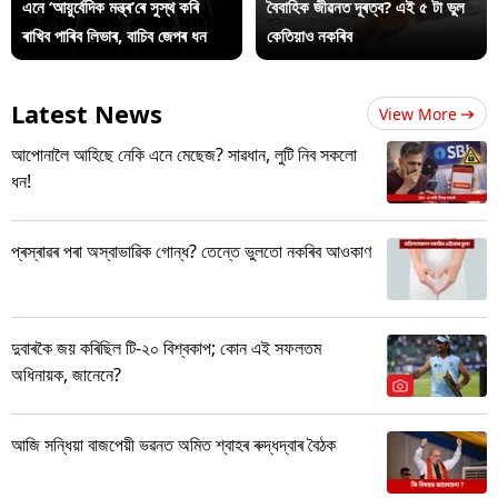
এনে ‘আয়ুৰ্বেদিক মন্ত্ৰ’ৰে সুস্থ কৰি
বৈবাহিক জীৱনত দূৰত্ব? এই ৫ টা ভুল
ৰাখিব পাৰিব লিভাৰ, বাচিব জেপৰ ধন
কেতিয়াও নকৰিব
Latest News
View More
আপোনালৈ আহিছে নেকি এনে মেছেজ? সাৱধান, লুটি নিব সকলো
ধন!
প্ৰস্ৰাৱৰ পৰা অস্বাভাৱিক গোন্ধ? তেন্তে ভুলতো নকৰিব আওকাণ
দুবাৰকৈ জয় কৰিছিল টি-২০ বিশ্বকাপ; কোন এই সফলতম
অধিনায়ক, জানেনে?
আজি সন্ধিয়া বাজপেয়ী ভৱনত অমিত শ্বাহৰ ৰুদ্ধদ্বাৰ বৈঠক