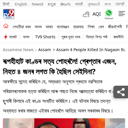
हिन्दी 
English
News9
ಕನ್ನಡ
తెలుగు
मराठी
ગુજરાતી
বাংলা
ਪੰਜਾਬੀ
AQI
শেহতীয়া খবৰ
শেহতীয়া খবৰ
অসম
ভাৰত
মনোৰঞ্জন
ব্যৱসায়
শিক্ষা
খেল
জীৱনশৈলী
ব
বাজেট
অসম
TV9 Shorts
পুৱাৰ মুখ্য খবৰ
হিমন্ত বিশ্ব শৰ্মা
ৰাজনীতি
অসম
Assamese News
Assam
> Assam 4 People Killed In Nagaon Ru
ভাৰত
ৰূপহীহাট কাণ্ডৰ সত্য পোহৰলৈ! গ্ৰেপ্তাৰ এজন,
মনোৰঞ্জন
নিহত ৪ জনৰ লগত কি হৈছিল সেইদিনা?
ব্যৱসায়
আৰক্ষীয়ে সন্দেহ কৰিছিল যে, সম্ভৱত অনুপমে প্ৰথমে নৱস্মিতাৰ
শিক্ষা
পৰিয়ালৰলোকক হত্যা কৰিছিল আৰু পাছত নিজে আত্মহত্যা কৰিছিল বা কোনোবা
ছুুপাৰী কিলাৰে এই কাণ্ড সংঘটিত কৰিছিল। এই ঘটনাৰ বিষয়ে তদন্ত
খেল
অব্যাহত ৰখাৰ মাজতে এইবাৰ পোহৰলৈ আহিছে অমল সৰকাৰৰ বিষয়ে।
জীৱনশৈলী