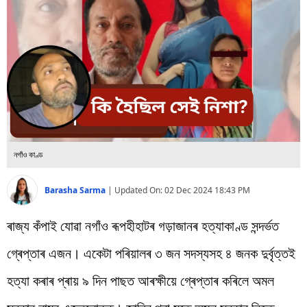
বিশ্ব
প্ৰযুক্তি
Videos
নগাঁও কাণ্ড
Barasha Sarma
|
Updated On:
02 Dec 2024 18:43 PM
ৰাজ্য কঁপাই যোৱা নগাঁও ৰূপহীহাটৰ গড়াজানৰ হত্যাকাণ্ড সন্দৰ্ভত
গ্ৰেপ্তাৰ এজন। একেটা পৰিয়ালৰ ৩ জন সদস্যসহ ৪ জনক দুৰ্বৃত্তই
হত্যা কৰাৰ প্ৰায় ৯ দিন পাছত আৰক্ষীয়ে গ্ৰেপ্তাৰ কৰিলে অমল