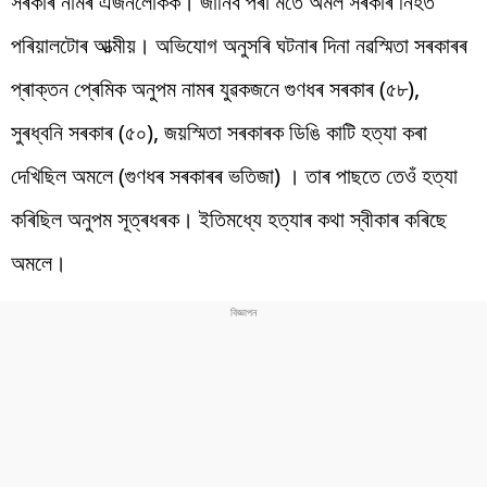
সৰকাৰ নামৰ এজনলোকক। জানিব পৰা মতে অমল সৰকাৰ নিহত
পৰিয়ালটোৰ আত্মীয়। অভিযোগ অনুসৰি ঘটনাৰ দিনা নৱস্মিতা সৰকাৰৰ
প্ৰাক্তন প্ৰেমিক অনুপম নামৰ যুৱকজনে গুণধৰ সৰকাৰ (৫৮),
সুৰধ্বনি সৰকাৰ (৫০), জয়স্মিতা সৰকাৰক ডিঙি কাটি হত্যা কৰা
দেখিছিল অমলে (গুণধৰ সৰকাৰৰ ভতিজা) । তাৰ পাছতে তেওঁ হত্যা
কৰিছিল অনুপম সূত্ৰধৰক। ইতিমধ্যে হত্যাৰ কথা স্বীকাৰ কৰিছে
অমলে।