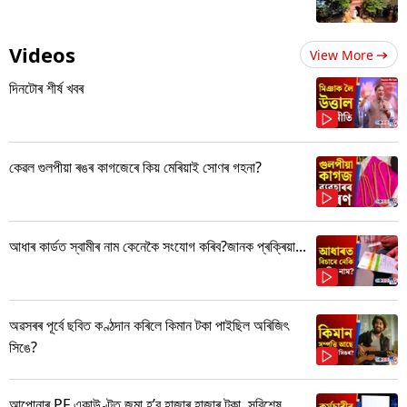
Videos
View More
দিনটোৰ শীৰ্ষ খবৰ
কেৱল গুলপীয়া ৰঙৰ কাগজেৰে কিয় মেৰিয়াই সোণৰ গহনা?
আধাৰ কাৰ্ডত স্বামীৰ নাম কেনেকৈ সংযোগ কৰিব?জানক প্ৰক্ৰিয়া...
অৱসৰৰ পূৰ্বে ছবিত কণ্ঠদান কৰিলে কিমান টকা পাইছিল অৰিজিৎ
সিঙে?
আপোনাৰ PF একাউণ্টত জমা হ’ব হাজাৰ হাজাৰ টকা, সবিশেষ...