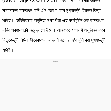
(Advantage Assam 2.0)। দেওবাৰে লোকসেৱা ভৱনত
সংবাদমেল সম্বোধন কৰি এই ঘোষণা কৰে মুখ্যমন্ত্ৰী হিমন্ত বিশ্ব
শৰ্মাই। দুদিনীয়াকৈ অনুষ্ঠিত হ’বলগীয়া এই কাৰ্যসূচীৰ শুভ উদ্বোধন
কৰিব প্ৰধানমন্ত্ৰী নৰেন্দ্ৰ মোদীয়ে। আনহাতে সামৰণি অনুষ্ঠানৰ বাবে
বিত্তমন্ত্ৰী নিৰ্মলা সীতাৰমণক আদৰণি জনোৱা হ’ব বুলি কয় মুখ্যমন্ত্ৰী
শৰ্মাই।