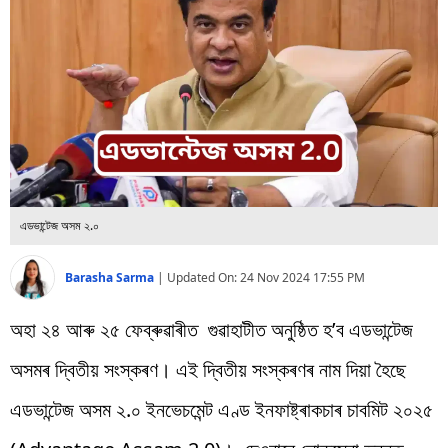
বিশ্ব
প্ৰযুক্তি
Videos
এডভান্টেজ অসম ২.০
Barasha Sarma
|
Updated On:
24 Nov 2024 17:55 PM
অহা ২৪ আৰু ২৫ ফেব্ৰুৱাৰীত গুৱাহাটীত অনুষ্ঠিত হ’ব এডভান্টেজ
অসমৰ দ্বিতীয় সংস্কৰণ। এই দ্বিতীয় সংস্কৰণৰ নাম দিয়া হৈছে
এডভান্টেজ অসম ২.০ ইনভেচমেন্ট এণ্ড ইনফাষ্ট্ৰাকচাৰ চাবমিট ২০২৫