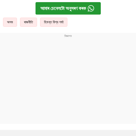
আমাৰ চেনেলটো অনুসৰণ কৰক
অসম
ৰাজনীতি
হিমন্ত বিশ্ব শৰ্মা