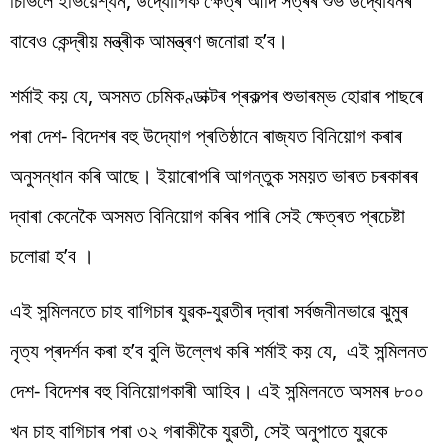
চিভিলে ইভিয়েশ্যন, উদ্যোগিক ক্ষেত্ৰ আদি সত্ৰৰ শুভ উদ্বোধনৰ
বাবেও কেন্দ্ৰীয় মন্ত্ৰীক আমন্ত্ৰণ জনোৱা হ’ব।
শৰ্মাই কয় যে, অসমত চেমিকণ্ডাক্টৰ প্ৰকল্পৰ শুভাৰম্ভ হোৱাৰ পাছৰে
পৰা দেশ- বিদেশৰ বহু উদ্যোগ প্ৰতিষ্ঠানে ৰাজ্যত বিনিয়োগ কৰাৰ
অনুসন্ধান কৰি আছে। ইয়াৰোপৰি আগন্তুক সময়ত ভাৰত চৰকাৰৰ
দ্বাৰা কেনেকৈ অসমত বিনিয়োগ কৰিব পাৰি সেই ক্ষেত্ৰত প্ৰচেষ্টা
চলোৱা হ’ব ।
এই সন্মিলনতে চাহ বাগিচাৰ যুৱক-যুৱতীৰ দ্বাৰা সৰ্বজনীনভাৱে ঝুমুৰ
নৃত্য প্ৰদৰ্শন কৰা হ’ব বুলি উল্লেখ কৰি শৰ্মাই কয় যে, এই সন্মিলনত
দেশ- বিদেশৰ বহু বিনিয়োগকাৰী আহিব। এই সন্মিলনতে অসমৰ ৮০০
খন চাহ বাগিচাৰ পৰা ৩২ গৰাকীকৈ যুৱতী, সেই অনুপাতে যুৱকে