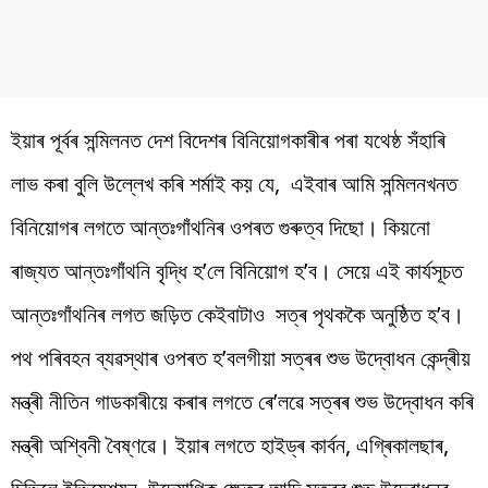
ইয়াৰ পূৰ্বৰ সন্মিলনত দেশ বিদেশৰ বিনিয়োগকাৰীৰ পৰা যথেষ্ঠ সঁহাৰি
লাভ কৰা বুলি উল্লেখ কৰি শৰ্মাই কয় যে, এইবাৰ আমি সন্মিলনখনত
বিনিয়োগৰ লগতে আন্তঃগাঁথনিৰ ওপৰত গুৰুত্ব দিছো। কিয়নো
ৰাজ্যত আন্তঃগাঁথনি বৃদ্ধি হ’লে বিনিয়োগ হ’ব। সেয়ে এই কাৰ্যসূচত
আন্তঃগাঁথনিৰ লগত জড়িত কেইবাটাও সত্ৰ পৃথককৈ অনুষ্ঠিত হ’ব।
পথ পৰিবহন ব্যৱস্থাৰ ওপৰত হ’বলগীয়া সত্ৰৰ শুভ উদ্বোধন কেন্দ্ৰীয়
মন্ত্ৰী নীতিন গাডকাৰীয়ে কৰাৰ লগতে ৰে’লৱে সত্ৰৰ শুভ উদ্বোধন কৰি
মন্ত্ৰী অশ্বিনী বৈষ্ণৱে। ইয়াৰ লগতে হাইড্ৰ কাৰ্বন, এগ্ৰিকালছাৰ,