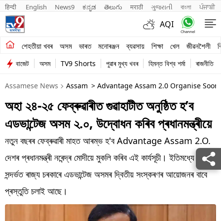
हिन्दी 
English
News9
ಕನ್ನಡ
తెలుగు
मराठी
ગુજરાતી
বাংলা
ਪੰਜਾਬੀ
AQI
শেহতীয়া খবৰ
শেহতীয়া খবৰ
অসম
ভাৰত
মনোৰঞ্জন
ব্যৱসায়
শিক্ষা
খেল
জীৱনশৈলী
ব
বাজেট
অসম
TV9 Shorts
পুৱাৰ মুখ্য খবৰ
হিমন্ত বিশ্ব শৰ্মা
ৰাজনীতি
অসম
Assamese News
Assam
> Advantage Assam 2.0 Organise Soon 
ভাৰত
অহা ২৪-২৫ ফেব্ৰুৱাৰীত গুৱাহাটীত অনুষ্ঠিত হ’ব
মনোৰঞ্জন
এডভান্টেজ অসম ২.০, উদ্বোধন কৰিব প্ৰধানমন্ত্ৰীয়ে
ব্যৱসায়
নতুন বছৰৰ ফেব্ৰুৱাৰী মাহত আৰম্ভ হ'ব Advantage Assam 2.O.
শিক্ষা
দেশৰ প্ৰধানমন্ত্ৰী নৰেন্দ্ৰ মোদীয়ে মুকলি কৰিব এই কাৰ্যসূচী। ইতিমধ্যে এই
সন্দৰ্ভত ৰাজ্য চৰকাৰে এডভান্টেজ অসমৰ দ্বিতীয় সংস্কৰণৰ আয়োজনৰ বাবে
খেল
প্ৰস্তুতি চলাই আছে।
জীৱনশৈলী