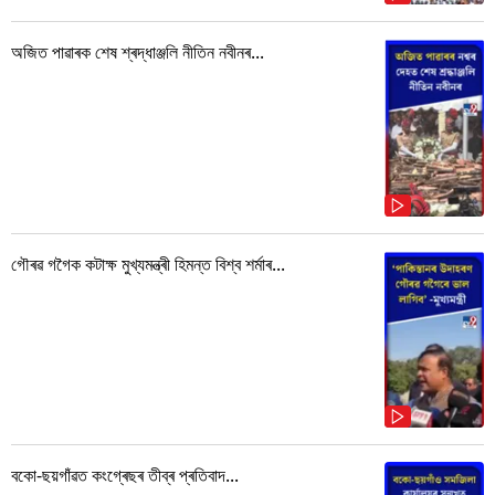
অজিত পাৱাৰক শেষ শ্ৰদ্ধাঞ্জলি নীতিন নবীনৰ...
গৌৰৱ গগৈক কটাক্ষ মুখ্যমন্ত্ৰী হিমন্ত বিশ্ব শৰ্মাৰ...
বকো-ছয়গাঁৱত কংগ্ৰেছৰ তীব্ৰ প্ৰতিবাদ...