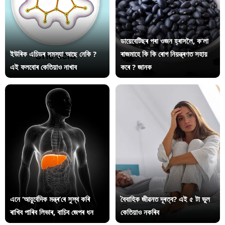
ডায়েবেটিছৰ পৰা ওজন হ্ৰাসলৈ, ক’লা
ইউৰিক এচিডৰ সমস্যা আছে নেকি ?
ৰাজমাহে কি কি ৰোগ নিয়ন্ত্ৰণত সহায়
এই ফলবোৰ কেতিয়াও নাখাব
কৰে ? জানক
এনে ‘আয়ুৰ্বেদিক মন্ত্ৰ’ৰে সুস্থ কৰি
বৈবাহিক জীৱনত দূৰত্ব? এই ৫ টা ভুল
ৰাখিব পাৰিব লিভাৰ, বাচিব জেপৰ ধন
কেতিয়াও নকৰিব