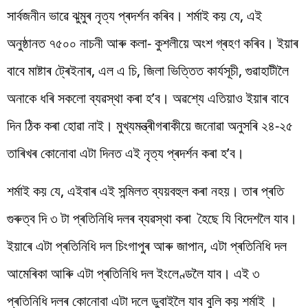
সাৰ্বজনীন ভাৱে ঝুমুৰ নৃত্য প্ৰদৰ্শন কৰিব। শৰ্মাই কয় যে, এই
অনুষ্ঠানত ৭৫০০ নাচনী আৰু কলা- কুশলীয়ে অংশ গ্ৰহণ কৰিব। ইয়াৰ
বাবে মাষ্টাৰ ট্ৰেইনাৰ, এল এ চি, জিলা ভিত্তিত কাৰ্যসূচী, গুৱাহাটীলৈ
অনাকে ধৰি সকলো ব্যৱস্থা কৰা হ’ব। অৱশ্যে এতিয়াও ইয়াৰ বাবে
দিন ঠিক কৰা হোৱা নাই। মুখ্যমন্ত্ৰীগৰাকীয়ে জনোৱা অনুসৰি ২৪-২৫
তাৰিখৰ কোনোবা এটা দিনত এই নৃত্য প্ৰদৰ্শন কৰা হ’ব।
শৰ্মাই কয় যে, এইবাৰ এই সন্মিলত ব্যয়বহুল কৰা নহয়। তাৰ প্ৰতি
গুৰুত্ব দি ৩ টা প্ৰতিনিধি দলৰ ব্যৱস্থা কৰা হৈছে যি বিদেশলৈ যাব।
ইয়াৰে এটা প্ৰতিনিধি দল চিংগাপুৰ আৰু জাপান, এটা প্ৰতিনিধি দল
আমেৰিকা আৰিু এটা প্ৰতিনিধি দল ইংলেণ্ডলৈ যাব। এই ৩
প্ৰতিনিধি দলৰ কোনোবা এটা দলে ডুবাইলৈ যাব বুলি কয় শৰ্মাই ।