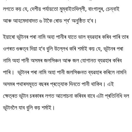
লগতে কয় যে, দেশীয় পৰ্যায়তো মুম্বাইতদিল্লী, বাংগালুৰ, চেন্নাই
আৰু আহমেদাবাদত ৬ টাকৈ ৰোড শ্ব’ অনুষ্ঠিত হ’ব।
ইয়াৰো ভূটানৰ পৰা নামি অহা পানীৰ যাতে ভাল ব্যৱহাৰ কৰিব পাৰি তাৰ
ওপৰত গুৰুত্ব দিয়া হ’ব বুলি উল্লেখ কৰি শৰ্মাই কয় যে, ভূটানৰ পৰা
নামি অহা পানী অসমৰ জলসিঞ্চন আৰু জল যোগানত ব্যৱহাৰ কৰিব
পাৰি। ভূটানৰ পৰা নামি অহা পানী জলসিঞ্চনত ব্যৱহাৰ কৰিলে নামনি
অসমৰ পথাৰসমূহত বছৰৰ প্ৰত্যোক দিনতে পানী থাকিব। এই
ক্ষেত্ৰত ভূটান চৰকাৰৰ লগত আলোচনা কৰিবৰ বাবে এটা প্ৰতিনিধি দল
ভূটানলৈ যাব বুলি কয় শৰ্মাই।