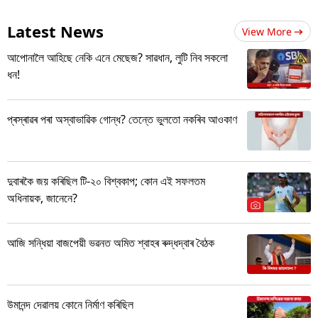
Latest News
View More
আপোনালৈ আহিছে নেকি এনে মেছেজ? সাৱধান, লুটি নিব সকলো
ধন!
প্ৰস্ৰাৱৰ পৰা অস্বাভাৱিক গোন্ধ? তেন্তে ভুলতো নকৰিব আওকাণ
দুবাৰকৈ জয় কৰিছিল টি-২০ বিশ্বকাপ; কোন এই সফলতম
অধিনায়ক, জানেনে?
আজি সন্ধিয়া বাজপেয়ী ভৱনত অমিত শ্বাহৰ ৰুদ্ধদ্বাৰ বৈঠক
উমানন্দ দেৱালয় কোনে নিৰ্মাণ কৰিছিল