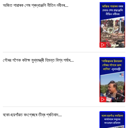
অজিত পাৱাৰক শেষ শ্ৰদ্ধাঞ্জলি নীতিন নবীনৰ...
গৌৰৱ গগৈক কটাক্ষ মুখ্যমন্ত্ৰী হিমন্ত বিশ্ব শৰ্মাৰ...
বকো-ছয়গাঁৱত কংগ্ৰেছৰ তীব্ৰ প্ৰতিবাদ...