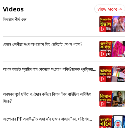
Videos
View More
দিনটোৰ শীৰ্ষ খবৰ
কেৱল গুলপীয়া ৰঙৰ কাগজেৰে কিয় মেৰিয়াই সোণৰ গহনা?
আধাৰ কাৰ্ডত স্বামীৰ নাম কেনেকৈ সংযোগ কৰিব?জানক প্ৰক্ৰিয়া...
অৱসৰৰ পূৰ্বে ছবিত কণ্ঠদান কৰিলে কিমান টকা পাইছিল অৰিজিৎ
সিঙে?
আপোনাৰ PF একাউণ্টত জমা হ’ব হাজাৰ হাজাৰ টকা, সবিশেষ...