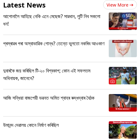
Latest News
View More
আপোনালৈ আহিছে নেকি এনে মেছেজ? সাৱধান, লুটি নিব সকলো
ধন!
প্ৰস্ৰাৱৰ পৰা অস্বাভাৱিক গোন্ধ? তেন্তে ভুলতো নকৰিব আওকাণ
দুবাৰকৈ জয় কৰিছিল টি-২০ বিশ্বকাপ; কোন এই সফলতম
অধিনায়ক, জানেনে?
আজি সন্ধিয়া বাজপেয়ী ভৱনত অমিত শ্বাহৰ ৰুদ্ধদ্বাৰ বৈঠক
উমানন্দ দেৱালয় কোনে নিৰ্মাণ কৰিছিল