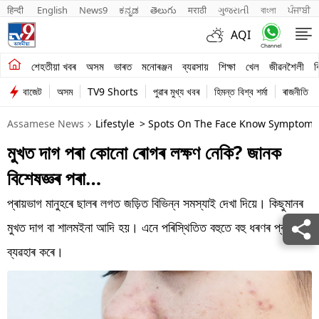
हिन्दी 
English
News9
ಕನ್ನಡ
తెలుగు
मराठी
ગુજરાતી
বাংলা
ਪੰਜਾਬੀ
AQI
শেহতীয়া খবৰ
শেহতীয়া খবৰ
অসম
ভাৰত
মনোৰঞ্জন
ব্যৱসায়
শিক্ষা
খেল
জীৱনশৈলী
ব
বাজেট
অসম
TV9 Shorts
পুৱাৰ মুখ্য খবৰ
হিমন্ত বিশ্ব শৰ্মা
ৰাজনীতি
অসম
Assamese News
Lifestyle
> Spots On The Face Know Symptoms T
ভাৰত
মুখত দাগ পৰা কোনো ৰোগৰ লক্ষণ নেকি? জানক
মনোৰঞ্জন
বিশেষজ্ঞৰ পৰা…
ব্যৱসায়
প্ৰায়ভাগ মানুহৰে ছালৰ লগত জড়িত বিভিন্ন সমস্যাই দেখা দিয়ে। কিছুমানৰ
শিক্ষা
মুখত দাগ বা শালমইনা আদি হয়। এনে পৰিস্থিতিত বহুতে বহু ধৰণৰ প্ৰডাক্ট
ব্যৱহাৰ কৰে।
খেল
জীৱনশৈলী