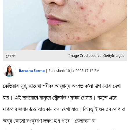
বিশ্ব
প্ৰযুক্তি
Videos
মুখৰ দাগ
Image Credit source: GettyImages
Barasha Sarma
|
Published:
10 Jul 2025 17:12 PM
কেতিয়াবা মুখ, হাত বা শৰীৰৰ অন্যান্য অংশত ক’লা দাগ হোৱা দেখা
যায়। এই দাগবোৰে মানুহৰ সৌন্দৰ্যত প্ৰভাৱ পেলায়। বহুতে এনে
দাগবোৰ সাধাৰণতে আওকান কৰা দেখা যায়। কিন্তু ই গুৰুতৰ ৰোগ বা
অন্য কোনো সংক্ৰমণ লক্ষণ হ’ব পাৰে। মেলাজমা বা