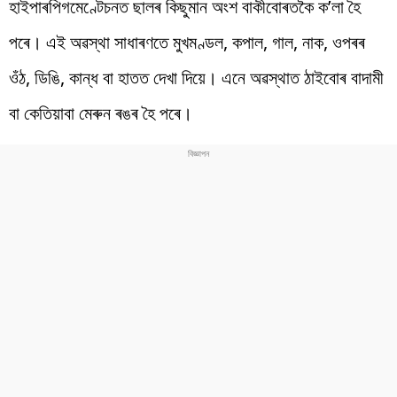
হাইপাৰপিগমেণ্টেচনত ছালৰ কিছুমান অংশ বাকীবোৰতকৈ ক’লা হৈ
পৰে। এই অৱস্থা সাধাৰণতে মুখমণ্ডল, কপাল, গাল, নাক, ওপৰৰ
ওঁঠ, ডিঙি, কান্ধ বা হাতত দেখা দিয়ে। এনে অৱস্থাত ঠাইবোৰ বাদামী
বা কেতিয়াবা মেৰুন ৰঙৰ হৈ পৰে।