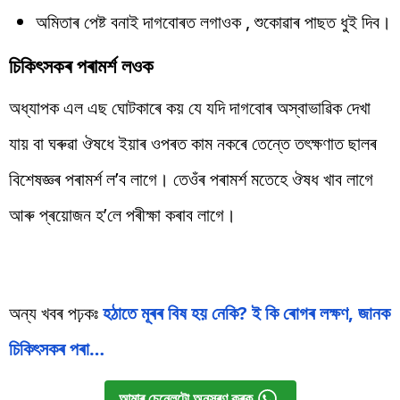
অমিতাৰ পেষ্ট বনাই দাগবোৰত লগাওক , শুকোৱাৰ পাছত ধুই দিব।
চিকিৎসকৰ পৰামৰ্শ লওক
অধ্যাপক এল এছ ঘোটকাৰে কয় যে যদি দাগবোৰ অস্বাভাৱিক দেখা
যায় বা ঘৰুৱা ঔষধে ইয়াৰ ওপৰত কাম নকৰে তেন্তে তৎক্ষণাত ছালৰ
বিশেষজ্ঞৰ পৰামৰ্শ ল’ব লাগে। তেওঁৰ পৰামৰ্শ মতেহে ঔষধ খাব লাগে
আৰু প্ৰয়োজন হ’লে পৰীক্ষা কৰাব লাগে।
অন্য খবৰ পঢ়কঃ
হঠাতে মূৰৰ বিষ হয় নেকি? ই কি ৰোগৰ লক্ষণ, জানক
চিকিৎসকৰ পৰা…
আমাৰ চেনেলটো অনুসৰণ কৰক