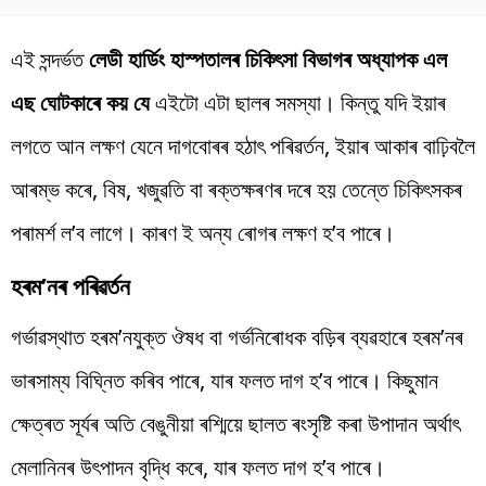
এই সন্দৰ্ভত
লেডী হাৰ্ডিং হাস্পতালৰ চিকিৎসা বিভাগৰ অধ্যাপক এল
এছ ঘোটকাৰে কয় যে
এইটো এটা ছালৰ সমস্যা। কিন্তু যদি ইয়াৰ
লগতে আন লক্ষণ যেনে দাগবোৰৰ হঠাৎ পৰিৱৰ্তন, ইয়াৰ আকাৰ বাঢ়িবলৈ
আৰম্ভ কৰে, বিষ, খজুৱতি বা ৰক্তক্ষৰণৰ দৰে হয় তেন্তে চিকিৎসকৰ
পৰামৰ্শ ল’ব লাগে। কাৰণ ই অন্য ৰোগৰ লক্ষণ হ’ব পাৰে।
হৰম’নৰ পৰিৱৰ্তন
গৰ্ভাৱস্থাত হৰম’নযুক্ত ঔষধ বা গৰ্ভনিৰোধক বড়িৰ ব্যৱহাৰে হৰম’নৰ
ভাৰসাম্য বিঘ্নিত কৰিব পাৰে, যাৰ ফলত দাগ হ’ব পাৰে। কিছুমান
ক্ষেত্ৰত সূৰ্যৰ অতি বেঙুনীয়া ৰশ্মিয়ে ছালত ৰংসৃষ্টি কৰা উপাদান অৰ্থাৎ
মেলানিনৰ উৎপাদন বৃদ্ধি কৰে, যাৰ ফলত দাগ হ’ব পাৰে।