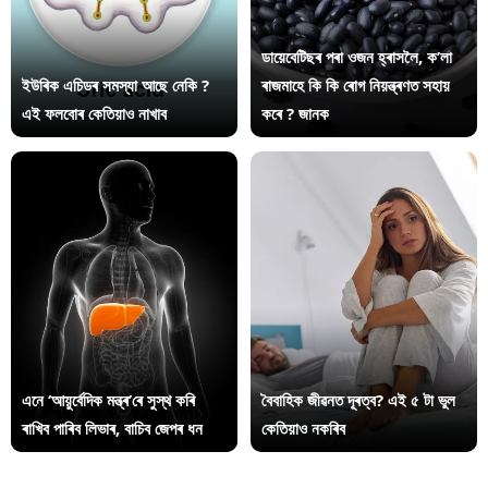
ডায়েবেটিছৰ পৰা ওজন হ্ৰাসলৈ, ক’লা
ইউৰিক এচিডৰ সমস্যা আছে নেকি ?
ৰাজমাহে কি কি ৰোগ নিয়ন্ত্ৰণত সহায়
এই ফলবোৰ কেতিয়াও নাখাব
কৰে ? জানক
এনে ‘আয়ুৰ্বেদিক মন্ত্ৰ’ৰে সুস্থ কৰি
বৈবাহিক জীৱনত দূৰত্ব? এই ৫ টা ভুল
ৰাখিব পাৰিব লিভাৰ, বাচিব জেপৰ ধন
কেতিয়াও নকৰিব