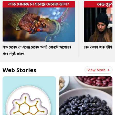
লাভ মেৰেজ নে এৰেঞ্জ মেৰেজ ভাল? কোনটো আপোনাৰ
ৰেড ফ্লেগ আৰু গ্ৰীণ ফ
বাবে শ্ৰেষ্ঠ জানক
Web Stories
View More