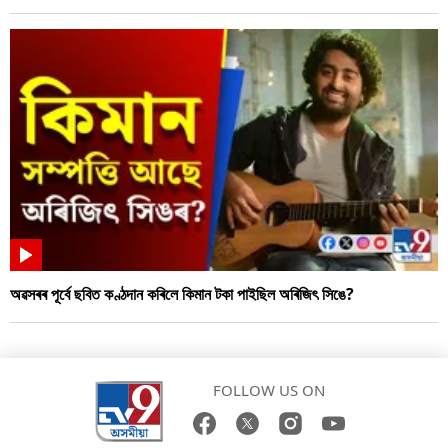
অৱসৰৰ পূৰ্বে ছবিত কণ্ঠদান কৰিলে কিমান টকা পাইছিল অৰিজিৎ সিঙে?
FOLLOW US ON