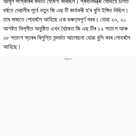
আমূল সংস্কাৰৰ কথাও ঘোষণা কৰিছিল। প্ৰধানমন্ত্ৰী মোদীয়ে চলিত
বিশ্ব
বৰ্ষতে দেৱালীৰ পূৰ্বে নতুন জি এছ টি কাৰ্যকৰী হ’ব বুলি ইঙ্গিত দিছিল।
প্ৰযুক্তি
তাৰ মাজতে পোহৰলৈ আহিছে এক গুৰুত্বপূৰ্ণ খবৰ। যোৱা ২০, ২১
আগষ্টত দিল্লীত অনুষ্ঠিত এখন বৈঠকত জি এছ টিৰ ১২ শতাংশ আৰু
Videos
২৮ শতাংশ স্তৰৰ বিলুপ্তি সন্দৰ্ভত আলোচনা হোৱা বুলি খবৰ পোহৰলৈ
আহিছে।