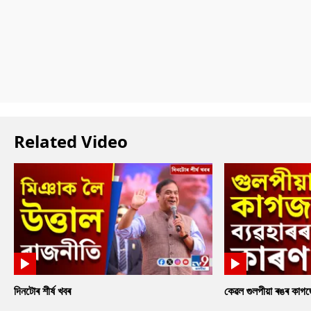
Related Video
দিনটোৰ শীৰ্ষ খবৰ
কেৱল গুলপীয়া ৰঙৰ কাগ