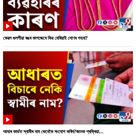
কেৱল গুলপীয়া ৰঙৰ কাগজেৰে কিয় মেৰিয়াই সোণৰ গহনা?
আধাৰ কাৰ্ডত স্বামীৰ নাম কেনেকৈ সংযোগ কৰিব?জানক প্ৰক্ৰিয়া...