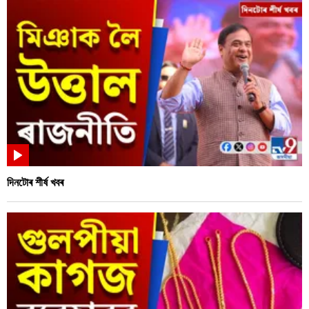
দিনটোৰ শীৰ্ষ খবৰ