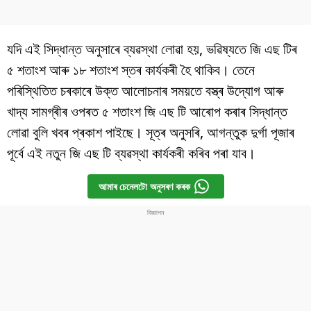
যদি এই সিদ্ধান্ত অনুসাৰে ব্যৱস্থা লোৱা হয়, ভৱিষ্যতে জি এছ টিৰ
৫ শতাংশ আৰু ১৮ শতাংশ স্তৰ কাৰ্যকৰী হৈ থাকিব। তেনে
পৰিস্থিতিত চৰকাৰে উক্ত আলোচনাৰ সময়তে বস্ত্ৰ উদ্যোগ আৰু
খাদ্য সামগ্ৰীৰ ওপৰত ৫ শতাংশ জি এছ টি আৰোপ কৰাৰ সিদ্ধান্ত
লোৱা বুলি খবৰ প্ৰকাশ পাইছে। সূত্ৰ অনুসৰি, আগন্তুক দুৰ্গা পূজাৰ
পূৰ্বে এই নতুন জি এছ টি ব্যৱস্থা কাৰ্যকৰী কৰিব পৰা যাব।
আমাৰ চেনেলটো অনুসৰণ কৰক