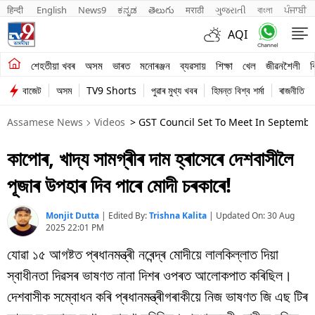
हिन्दी 
English
News9
ಕನ್ನಡ
తెలుగు
मराठी
ગુજરાતી
বাংলা
ਪੰਜਾਬੀ
AQI
শেহতীয়া খবৰ
শেহতীয়া খবৰ
অসম
ভাৰত
মনোৰঞ্জন
ব্যৱসায়
শিক্ষা
খেল
জীৱনশৈলী
ব
বাজেট
অসম
TV9 Shorts
পুৱাৰ মুখ্য খবৰ
হিমন্ত বিশ্ব শৰ্মা
ৰাজনীতি
অসম
Assamese News
Videos
> GST Council Set To Meet In Septembe
ভাৰত
কাপোৰ, খাদ্য সামগ্ৰীৰ দাম হ্ৰাসেৰে দেশবাসীলৈ
মনোৰঞ্জন
পূজাৰ উপহাৰ দিব পাৰে মোদী চৰকাৰে!
ব্যৱসায়
Monjit Dutta
|
Edited By:
Trishna Kalita
| Updated On:
30 Aug
শিক্ষা
2025 22:01 PM
যোৱা ১৫ আগষ্টত প্ৰধানমন্ত্ৰী নৰেন্দ্ৰ মোদীয়ে লালকিল্লাত দিয়া
খেল
স্বাধীনতা দিৱসৰ ভাষণত নানা দিশৰ ওপৰত আলোকপাত কৰিছিল।
জীৱনশৈলী
দেশবাসীক সম্বোধন কৰি প্ৰধানমন্ত্ৰীগৰাকীয়ে নিজ ভাষণত জি এছ টিৰ