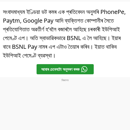
সংবাদমাধ্যম ইণ্ডিয়া ডট কমৰ এক প্ৰতিবেদন অনুসৰি PhonePe,
Paytm, Google Pay আদি ব্যক্তিগত কোম্পানীৰ সৈতে
প্ৰতিযোগিতাত অৱতীৰ্ণ হ’বলৈ বজাৰলৈ আহিছে চৰকাৰী ইউপিআই
পেমেণ্ট এপ। অতি স্বাভাৱিকভাৱে BSNL এ লৈ আহিছে। ইয়াৰ
বাবে BSNL Pay নামৰ এপ এটাও তৈয়াৰ কৰিব। ইয়াত থাকিব
ইউপিআই পেমেণ্ট ব্যৱস্থা।
আমাৰ চেনেলটো অনুসৰণ কৰক