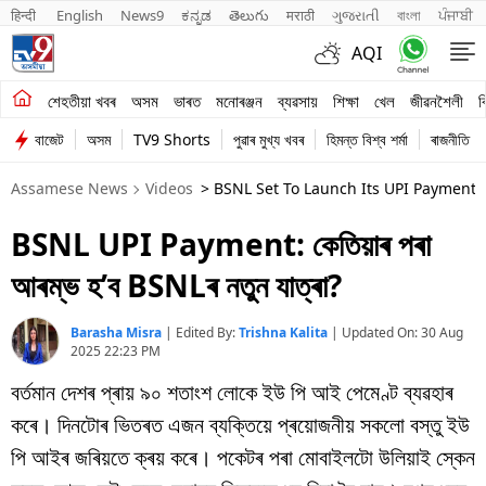
हिन्दी 
English
News9
ಕನ್ನಡ
తెలుగు
मराठी
ગુજરાતી
বাংলা
ਪੰਜਾਬੀ
AQI
শেহতীয়া খবৰ
শেহতীয়া খবৰ
অসম
ভাৰত
মনোৰঞ্জন
ব্যৱসায়
শিক্ষা
খেল
জীৱনশৈলী
ব
বাজেট
অসম
TV9 Shorts
পুৱাৰ মুখ্য খবৰ
হিমন্ত বিশ্ব শৰ্মা
ৰাজনীতি
অসম
Assamese News
Videos
> BSNL Set To Launch Its UPI Payment 
ভাৰত
BSNL UPI Payment: কেতিয়াৰ পৰা
মনোৰঞ্জন
আৰম্ভ হ’ব BSNLৰ নতুন যাত্ৰা?
ব্যৱসায়
Barasha Misra
|
Edited By:
Trishna Kalita
| Updated On:
30 Aug
শিক্ষা
2025 22:23 PM
বৰ্তমান দেশৰ প্ৰায় ৯০ শতাংশ লোকে ইউ পি আই পেমেণ্ট ব্যৱহাৰ
খেল
কৰে। দিনটোৰ ভিতৰত এজন ব্যক্তিয়ে প্ৰয়োজনীয় সকলো বস্তু ইউ
জীৱনশৈলী
পি আইৰ জৰিয়তে ক্ৰয় কৰে। পকেটৰ পৰা মোবাইলটো উলিয়াই স্কেন