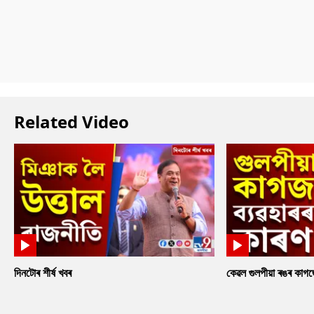
Related Video
দিনটোৰ শীৰ্ষ খবৰ
কেৱল গুলপীয়া ৰঙৰ কাগ