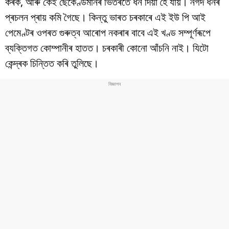
কৰক, আৰু কেই ছেকেণ্ডমানৰ ভিতৰতে ধন দিয়া হৈ যায়। নগদ ধনৰ
বিশ্ব
প্ৰচলন প্ৰায় কমি গৈছে। কিন্তু ভাৰত চৰকাৰে এই ইউ পি আই
প্ৰযুক্তি
পেমেণ্টৰ ওপৰত গুৰুত্ব আৰোপ নকৰাৰ বাবে এই খণ্ড সম্পূৰ্ণৰূপে
ব্যক্তিগত কোম্পানীৰ হাতত। চৰকাৰী কোনো আঁচনি নাই। যিটো
Videos
কেন্দ্ৰক চিন্তিত কৰি তুলিছে।