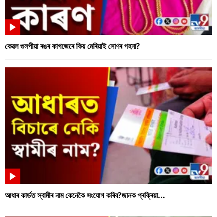
কেৱল গুলপীয়া ৰঙৰ কাগজেৰে কিয় মেৰিয়াই সোণৰ গহনা?
আধাৰ কাৰ্ডত স্বামীৰ নাম কেনেকৈ সংযোগ কৰিব?জানক প্ৰক্ৰিয়া...