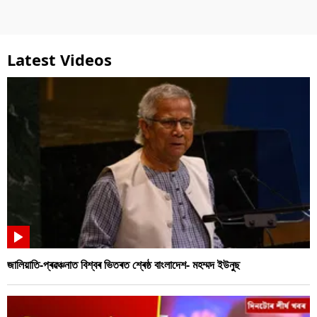
Latest Videos
জালিয়াতি-প্ৰৱঞ্চনাত বিশ্বৰ ভিতৰত শ্ৰেষ্ঠ বাংলাদেশ- মহম্মদ ইউনুছ