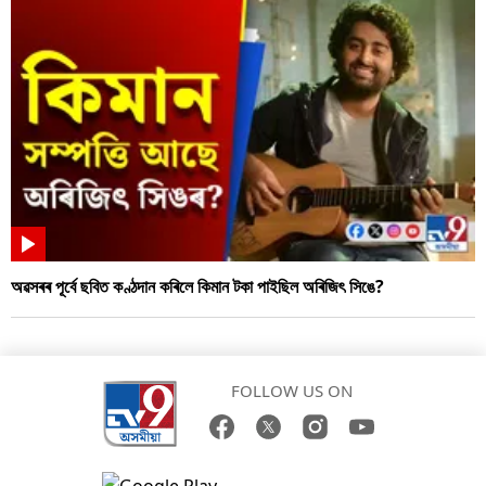
অৱসৰৰ পূৰ্বে ছবিত কণ্ঠদান কৰিলে কিমান টকা পাইছিল অৰিজিৎ সিঙে?
FOLLOW US ON