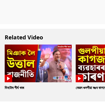
Related Video
দিনটোৰ শীৰ্ষ খবৰ
কেৱল গুলপীয়া ৰঙৰ কাগ