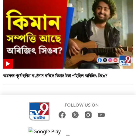
অৱসৰৰ পূৰ্বে ছবিত কণ্ঠদান কৰিলে কিমান টকা পাইছিল অৰিজিৎ সিঙে?
FOLLOW US ON