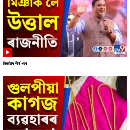
দিনটোৰ শীৰ্ষ খবৰ