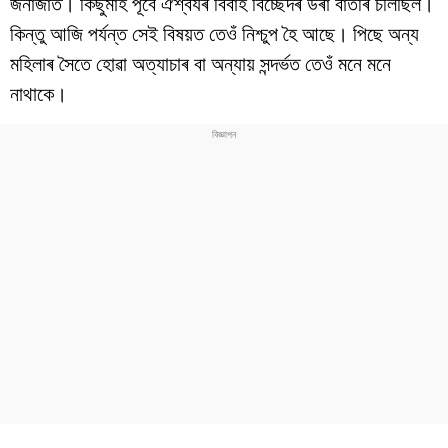
জনাজাত। কিছুমাহ পূৰ্বে ঐশ্বৰ্যৰ বিবাহ বিচ্ছেদৰ উৰা বাতৰি চলিছিল।
বিশ্ব
কিন্তু আজি পৰ্যন্ত সেই বিষয়ত তেওঁ নিশ্চুপ হৈ আছে। পিছে অন্য
প্ৰযুক্তি
মহিলাৰ সৈতে হোৱা অত্যাচাৰ বা অন্যায় সন্দৰ্ভত তেওঁ মনে মনে
নাথাকে।
Videos