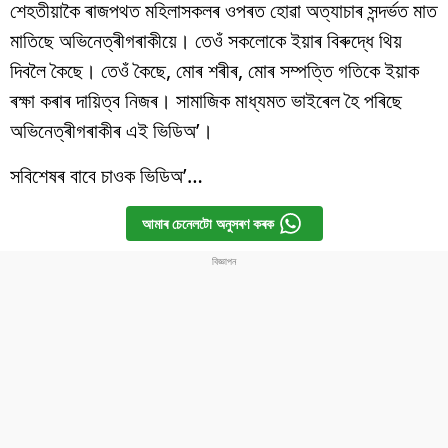
শেহতীয়াকৈ ৰাজপথত মহিলাসকলৰ ওপৰত হোৱা অত্যাচাৰ সন্দৰ্ভত মাত
মাতিছে অভিনেত্ৰীগৰাকীয়ে। তেওঁ সকলোকে ইয়াৰ বিৰুদ্ধে থিয়
দিবলৈ কৈছে। তেওঁ কৈছে, মোৰ শৰীৰ, মোৰ সম্পত্তি গতিকে ইয়াক
ৰক্ষা কৰাৰ দায়িত্ব নিজৰ। সামাজিক মাধ্যমত ভাইৰেল হৈ পৰিছে
অভিনেত্ৰীগৰাকীৰ এই ভিডিঅ’।
সবিশেষৰ বাবে চাওক ভিডিঅ’…
আমাৰ চেনেলটো অনুসৰণ কৰক