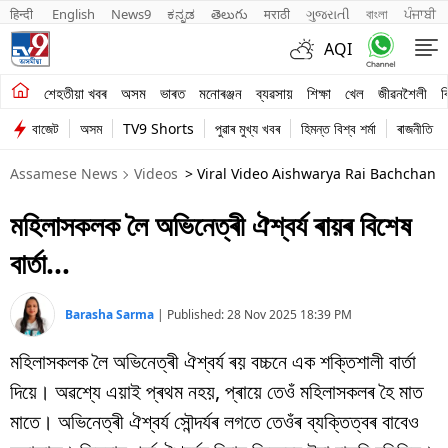
हिन्दी 
English
News9
ಕನ್ನಡ
తెలుగు
मराठी
ગુજરાતી
বাংলা
ਪੰਜਾਬੀ
AQI
শেহতীয়া খবৰ
শেহতীয়া খবৰ
অসম
ভাৰত
মনোৰঞ্জন
ব্যৱসায়
শিক্ষা
খেল
জীৱনশৈলী
ব
বাজেট
অসম
TV9 Shorts
পুৱাৰ মুখ্য খবৰ
হিমন্ত বিশ্ব শৰ্মা
ৰাজনীতি
অসম
Assamese News
Videos
> Viral Video Aishwarya Rai Bachchan 
ভাৰত
মহিলাসকলক লৈ অভিনেত্ৰী ঐশ্বৰ্য ৰায়ৰ বিশেষ
মনোৰঞ্জন
বাৰ্তা…
ব্যৱসায়
শিক্ষা
Barasha Sarma
|
Published:
28 Nov 2025 18:39 PM
মহিলাসকলক লৈ অভিনেত্ৰী ঐশ্বৰ্য ৰয় বচ্চনে এক শক্তিশালী বাৰ্তা
খেল
দিয়ে। অৱশ্যে এয়াই প্ৰথম নহয়, প্ৰায়ে তেওঁ মহিলাসকলৰ হৈ মাত
জীৱনশৈলী
মাতে। অভিনেত্ৰী ঐশ্বৰ্য সৌন্দৰ্যৰ লগতে তেওঁৰ ব্যক্তিত্বৰ বাবেও