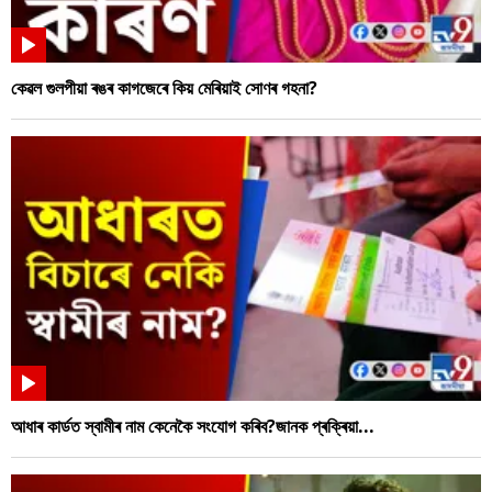
কেৱল গুলপীয়া ৰঙৰ কাগজেৰে কিয় মেৰিয়াই সোণৰ গহনা?
আধাৰ কাৰ্ডত স্বামীৰ নাম কেনেকৈ সংযোগ কৰিব?জানক প্ৰক্ৰিয়া...