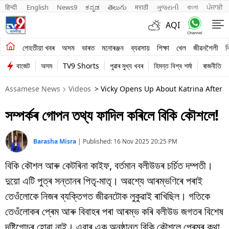
हिन्दी 
English
News9
ಕನ್ನಡ
తెలుగు
मराठी
ગુજરાતી
বাংলা
ਪੰਜਾਬੀ
AQI
শেহতীয়া খবৰ
শেহতীয়া খবৰ
অসম
ভাৰত
মনোৰঞ্জন
ব্যৱসায়
শিক্ষা
খেল
জীৱনশৈলী
ব
বাজেট
অসম
TV9 Shorts
পুৱাৰ মুখ্য খবৰ
হিমন্ত বিশ্ব শৰ্মা
ৰাজনীতি
অসম
Assamese News
Videos
> Vicky Opens Up About Katrina After T
ভাৰত
সম্পৰ্কৰ গোপন তথ্য ফাদিল কৰিলে বিকি কৌশলে!
মনোৰঞ্জন
ব্যৱসায়
Barasha Misra
|
Published:
16 Nov 2025 20:25 PM
শিক্ষা
বিকি কৌশল আৰু কেটৰিনা কাইফ, বৰ্তমান বলীউডৰ চৰ্চিত দম্পতী।
দুয়ো এটি পুত্ৰ সন্তানৰ পিতৃ-মাতৃ। অৱশ্যে আৰম্ভণিৰে পৰাই
খেল
তেওঁলোকে নিজৰ ব্যক্তিগত জীৱনটোক লুকুৱাই ৰাখিছিল। গতিকে
জীৱনশৈলী
তেওঁলোকৰ প্ৰেম আৰু বিবাহৰ পৰা আৰম্ভ কৰি বলীউড জগতৰ বিশেষ
দৃষ্টিগোচৰ হোৱা নাই। এবাৰ এক অনুষ্ঠানত বিকি কৌশলে প্ৰেমৰ কথা