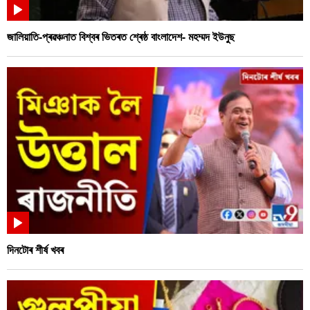
জালিয়াতি-প্ৰৱঞ্চনাত বিশ্বৰ ভিতৰত শ্ৰেষ্ঠ বাংলাদেশ- মহম্মদ ইউনুছ
দিনটোৰ শীৰ্ষ খবৰ