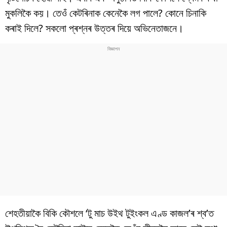
বিশ্ব
মুকলিকৈ কয়। তেওঁ কেটৰিনাক কেনেকৈ লগ পালে? কোনে চিনাকি
প্ৰযুক্তি
কৰাই দিলে? সকলো প্ৰশ্নৰ উত্তৰ দিয়ে অভিনেতাজনে।
Videos
শেহতীয়াকৈ বিকি কৌশলে ‘টু মাচ উইথ টুইংকল এণ্ড কাজল’ৰ শ্ব’ত