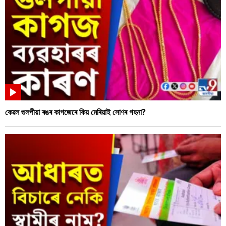
কেৱল গুলপীয়া ৰঙৰ কাগজেৰে কিয় মেৰিয়াই সোণৰ গহনা?