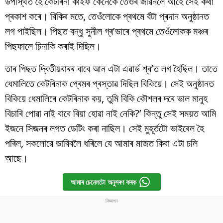
উপস্থিত হৈ কেটৰিনা কাইফ কেনেকৈ তেওঁৰ জীৱনলৈ আহে সেই কথা
প্ৰকাশ কৰে। বিকিৰ মতে, তেওঁলোকে প্ৰথমে বঁটা প্ৰদান অনুষ্ঠানত
লগ পাইছিল। পিছত বন্ধু সুনীল গ্ৰ’ভাৰে প্ৰথমে তেওঁলোকক মঞ্চৰ
পিছফালে চিনাকি কৰাই দিছিল।
তাৰ পিছত দ্বিতীয়বাৰৰ বাবে আন এটা এৱাৰ্ড শ্ব’ত লগ হৈছিল। তাতে
ধেমালিতে কেটৰিনাক প্ৰেমৰ প্ৰস্তাৱ দিছিল বিকিয়ে। সেই অনুষ্ঠানত
বিকিয়ে ধেমালিৰে কেটৰিনাক কয়, তুমি বিকি কৌশলৰ দৰে ভাল মানুহ
বিচাৰি পোৱা নাই বাবে বিয়া হোৱা নাই নেকি?’ কিন্তু সেই সময়ত আমি
ইজনে সিজনৰ লগত ডেটিং কৰা নাছিল। সেই মুহূৰ্তটো ভাইৰেল হৈ
পৰিল, সকলোৱে ভাবিবলৈ ধৰিলে যে আমাৰ মাজত কিবা এটা চলি
আছে।
আমাৰ চেনেলটো অনুসৰণ কৰক