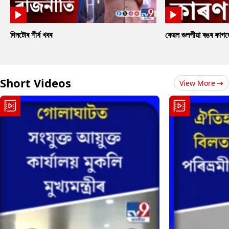
দিনটোৰ শীৰ্ষ খবৰ
কেৱল গুলপীয়া ৰঙৰ কাগ
Short Videos
View More