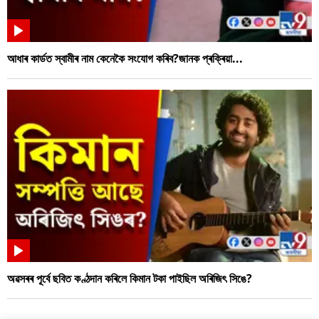
আধাৰ কাৰ্ডত স্বামীৰ নাম কেনেকৈ সংযোগ কৰিব?জানক প্ৰক্ৰিয়া...
অৱসৰৰ পূৰ্বে ছবিত কণ্ঠদান কৰিলে কিমান টকা পাইছিল অৰিজিৎ সিঙে?