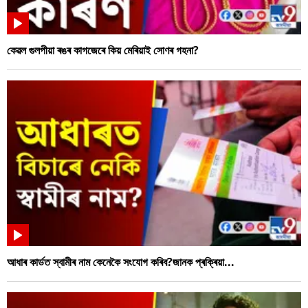
কেৱল গুলপীয়া ৰঙৰ কাগজেৰে কিয় মেৰিয়াই সোণৰ গহনা?
আধাৰ কাৰ্ডত স্বামীৰ নাম কেনেকৈ সংযোগ কৰিব?জানক প্ৰক্ৰিয়া...