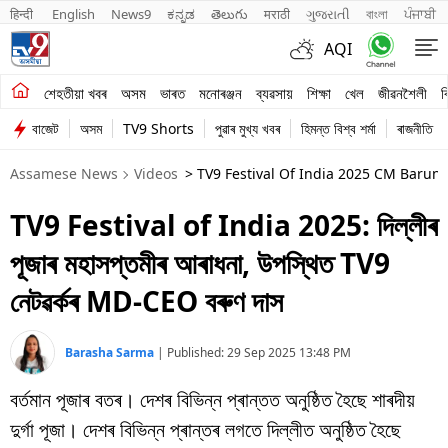
हिन्दी 
English
News9
ಕನ್ನಡ
తెలుగు
मराठी
ગુજરાતી
বাংলা
ਪੰਜਾਬੀ
AQI
শেহতীয়া খবৰ
শেহতীয়া খবৰ
অসম
ভাৰত
মনোৰঞ্জন
ব্যৱসায়
শিক্ষা
খেল
জীৱনশৈলী
ব
বাজেট
অসম
TV9 Shorts
পুৱাৰ মুখ্য খবৰ
হিমন্ত বিশ্ব শৰ্মা
ৰাজনীতি
অসম
Assamese News
Videos
> TV9 Festival Of India 2025 CM Barun 
ভাৰত
TV9 Festival of India 2025: দিল্লীৰ
মনোৰঞ্জন
পূজাৰ মহাসপ্তমীৰ আৰাধনা, উপস্থিত TV9
ব্যৱসায়
নেটৱৰ্কৰ MD-CEO বৰুণ দাস
শিক্ষা
Barasha Sarma
|
Published:
29 Sep 2025 13:48 PM
খেল
বৰ্তমান পূজাৰ বতৰ। দেশৰ বিভিন্ন প্ৰান্তত অনুষ্ঠিত হৈছে শাৰদীয়
জীৱনশৈলী
দুৰ্গা পূজা। দেশৰ বিভিন্ন প্ৰান্তৰ লগতে দিল্লীত অনুষ্ঠিত হৈছে