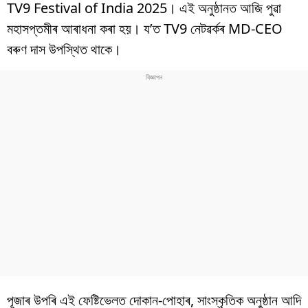
বিশ্ব
TV9 Festival of India 2025। এই অনুষ্ঠানত আজি পুৱা
মহাসপ্তমীৰ আৰাধনা কৰা হয়। য’ত TV9 নেটৱৰ্কৰ MD-CEO
প্ৰযুক্তি
বৰুণ দাস উপস্থিত থাকে।
Videos
পূজাৰ উপৰি এই ফেষ্টিভেলত দোকান-পোহাৰ, সাংস্কৃতিক অনুষ্ঠান আদি