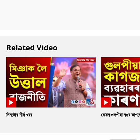
Related Video
দিনটোৰ শীৰ্ষ খবৰ
কেৱল গুলপীয়া ৰঙৰ কাগ