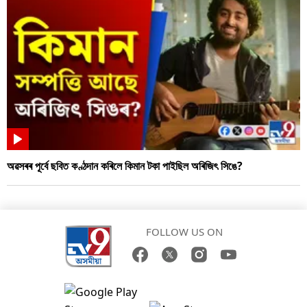
অৱসৰৰ পূৰ্বে ছবিত কণ্ঠদান কৰিলে কিমান টকা পাইছিল অৰিজিৎ সিঙে?
FOLLOW US ON