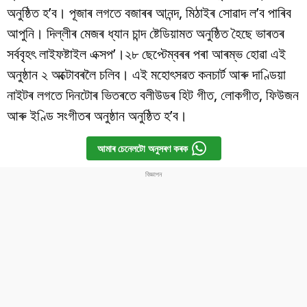
অনুষ্ঠিত হ’ব। পূজাৰ লগতে বজাৰৰ আনন্দ, মিঠাইৰ সোৱাদ ল’ব পাৰিব
আপুনি। দিল্লীৰ মেজৰ ধ্যান চান্দ ষ্টেডিয়ামত অনুষ্ঠিত হৈছে ভাৰতৰ
সৰ্ববৃহৎ লাইফষ্টাইল এক্সপ’।২৮ ছেপ্টেম্বৰৰ পৰা আৰম্ভ হোৱা এই
অনুষ্ঠান ২ অক্টোবৰলৈ চলিব। এই মহোৎসৱত কনচাৰ্ট আৰু দাণ্ডিয়া
নাইটৰ লগতে দিনটোৰ ভিতৰতে বলীউডৰ হিট গীত, লোকগীত, ফিউজন
আৰু ইণ্ডি সংগীতৰ অনুষ্ঠান অনুষ্ঠিত হ’ব।
আমাৰ চেনেলটো অনুসৰণ কৰক