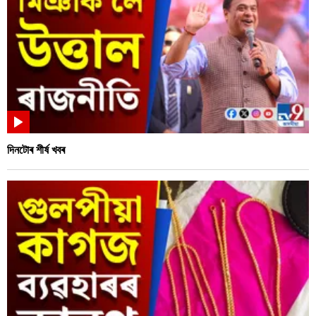
দিনটোৰ শীৰ্ষ খবৰ