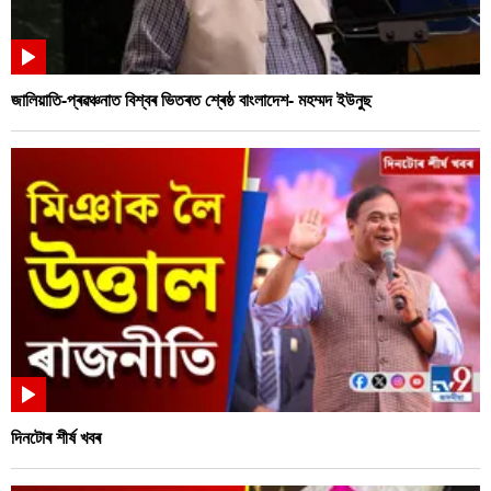
জালিয়াতি-প্ৰৱঞ্চনাত বিশ্বৰ ভিতৰত শ্ৰেষ্ঠ বাংলাদেশ- মহম্মদ ইউনুছ
দিনটোৰ শীৰ্ষ খবৰ