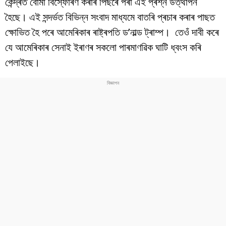
কেন্দ্ৰত বোমা বিস্ফোৰণ কৰাৰ পিছৰে পৰা এই প্ৰশ্ন উত্থাপন
বিশ্ব
হৈছে। এই সন্দৰ্ভত বিভিন্ন সংবাদ মাধ্যমে বাতৰি প্ৰচাৰ কৰাৰ পাছত
প্ৰযুক্তি
ক্ষোভিত হৈ পৰে আমেৰিকাৰ ৰাষ্ট্ৰপতি ড’নাল্ড ট্ৰাম্প। তেওঁ দাবী কৰে
যে আমেৰিকাৰ সেনাই ইৰাণৰ সকলো পাৰমাণৱিক ঘাটি ধ্বংস কৰি
Videos
পেলাইছে।