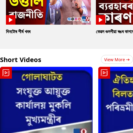
দিনটোৰ শীৰ্ষ খবৰ
কেৱল গুলপীয়া ৰঙৰ কাগ
Short Videos
View More