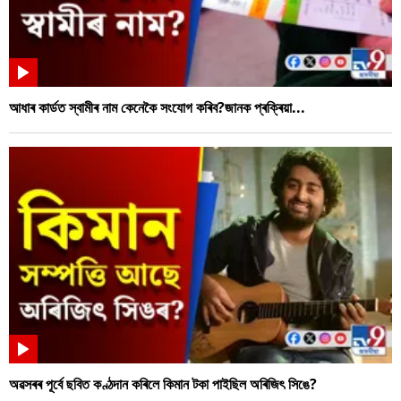
আধাৰ কাৰ্ডত স্বামীৰ নাম কেনেকৈ সংযোগ কৰিব?জানক প্ৰক্ৰিয়া...
অৱসৰৰ পূৰ্বে ছবিত কণ্ঠদান কৰিলে কিমান টকা পাইছিল অৰিজিৎ সিঙে?