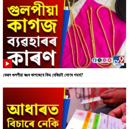
কেৱল গুলপীয়া ৰঙৰ কাগজেৰে কিয় মেৰিয়াই সোণৰ গহনা?