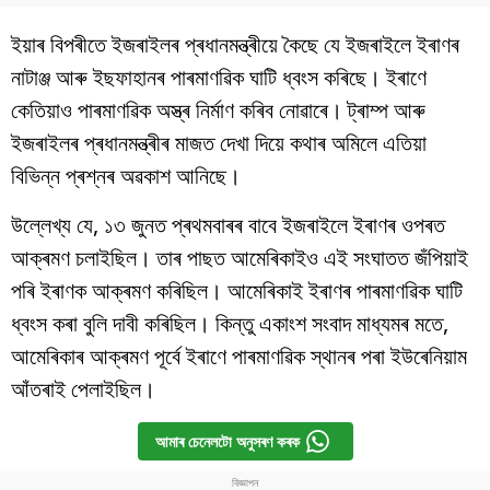
ইয়াৰ বিপৰীতে ইজৰাইলৰ প্ৰধানমন্ত্ৰীয়ে কৈছে যে ইজৰাইলে ইৰাণৰ
নাটাঞ্জ আৰু ইছফাহানৰ পাৰমাণৱিক ঘাটি ধ্বংস কৰিছে। ইৰাণে
কেতিয়াও পাৰমাণৱিক অস্ত্ৰ নিৰ্মাণ কৰিব নোৱাৰে। ট্ৰাম্প আৰু
ইজৰাইলৰ প্ৰধানমন্ত্ৰীৰ মাজত দেখা দিয়ে কথাৰ অমিলে এতিয়া
বিভিন্ন প্ৰশ্নৰ অৱকাশ আনিছে।
উল্লেখ্য যে, ১৩ জুনত প্ৰথমবাৰৰ বাবে ইজৰাইলে ইৰাণৰ ওপৰত
আক্ৰমণ চলাইছিল। তাৰ পাছত আমেৰিকাইও এই সংঘাতত জঁপিয়াই
পৰি ইৰাণক আক্ৰমণ কৰিছিল। আমেৰিকাই ইৰাণৰ পাৰমাণৱিক ঘাটি
ধ্বংস কৰা বুলি দাবী কৰিছিল। কিন্তু একাংশ সংবাদ মাধ্যমৰ মতে,
আমেৰিকাৰ আক্ৰমণ পূৰ্বে ইৰাণে পাৰমাণৱিক স্থানৰ পৰা ইউৰেনিয়াম
আঁতৰাই পেলাইছিল।
আমাৰ চেনেলটো অনুসৰণ কৰক