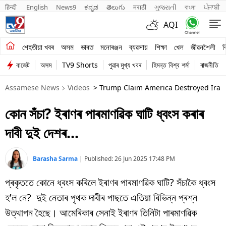
हिन्दी 
English
News9
ಕನ್ನಡ
తెలుగు
मराठी
ગુજરાતી
বাংলা
ਪੰਜਾਬੀ
AQI
শেহতীয়া খবৰ
শেহতীয়া খবৰ
অসম
ভাৰত
মনোৰঞ্জন
ব্যৱসায়
শিক্ষা
খেল
জীৱনশৈলী
ব
বাজেট
অসম
TV9 Shorts
পুৱাৰ মুখ্য খবৰ
হিমন্ত বিশ্ব শৰ্মা
ৰাজনীতি
অসম
Assamese News
Videos
ভাৰত
কোন সঁচা? ইৰাণৰ পাৰমাণৱিক ঘাটি ধ্বংস কৰাৰ
মনোৰঞ্জন
দাবী দুই দেশৰ…
ব্যৱসায়
শিক্ষা
Barasha Sarma
|
Published:
26 Jun 2025 17:48 PM
প্ৰকৃততে কোনে ধ্বংস কৰিলে ইৰাণৰ পাৰমাণৱিক ঘাটি? সঁচাকৈ ধ্বংস
খেল
হ’ল নে? দুই নেতাৰ পৃথক দাবীৰ পাছতে এতিয়া বিভিন্ন প্ৰশ্ন
জীৱনশৈলী
উত্থাপন হৈছে। আমেৰিকাৰ সেনাই ইৰাণৰ তিনিটা পাৰমাণৱিক