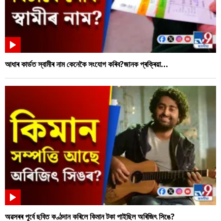
আধাৰ কাৰ্ডত স্বামীৰ নাম কেনেকৈ সংযোগ কৰিব?জানক প্ৰক্ৰিয়া...
অৱসৰৰ পূৰ্বে ছবিত কণ্ঠদান কৰিলে কিমান টকা পাইছিল অৰিজিৎ সিঙে?