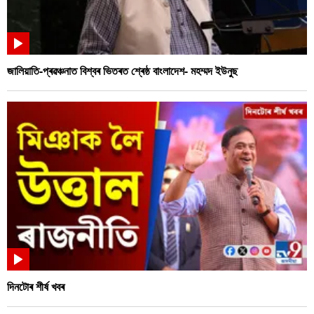
জালিয়াতি-প্ৰৱঞ্চনাত বিশ্বৰ ভিতৰত শ্ৰেষ্ঠ বাংলাদেশ- মহম্মদ ইউনুছ
দিনটোৰ শীৰ্ষ খবৰ