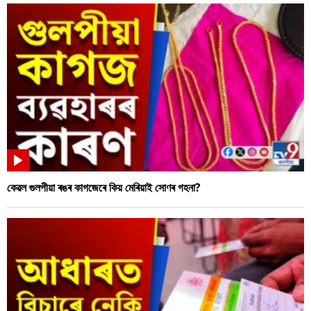
কেৱল গুলপীয়া ৰঙৰ কাগজেৰে কিয় মেৰিয়াই সোণৰ গহনা?