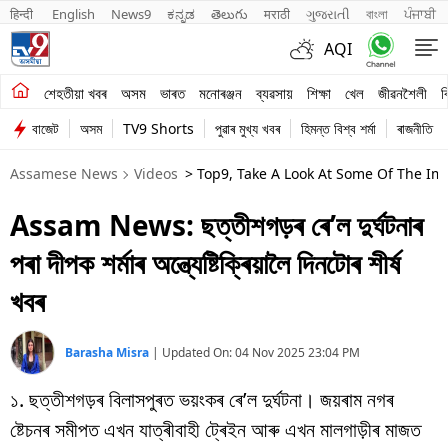
हिन्दी 
English
News9
ಕನ್ನಡ
తెలుగు
मराठी
ગુજરાતી
বাংলা
ਪੰਜਾਬੀ
AQI
শেহতীয়া খবৰ
শেহতীয়া খবৰ
অসম
ভাৰত
মনোৰঞ্জন
ব্যৱসায়
শিক্ষা
খেল
জীৱনশৈলী
ব
বাজেট
অসম
TV9 Shorts
পুৱাৰ মুখ্য খবৰ
হিমন্ত বিশ্ব শৰ্মা
ৰাজনীতি
অসম
Assamese News
Videos
> Top9, Take A Look At Some Of The Im
ভাৰত
Assam News: ছত্তীশগড়ৰ ৰে’ল দুৰ্ঘটনাৰ
মনোৰঞ্জন
পৰা দীপক শৰ্মাৰ অন্ত্যেষ্টিক্ৰিয়ালৈ দিনটোৰ শীৰ্ষ
ব্যৱসায়
খবৰ
শিক্ষা
Barasha Misra
|
Updated On:
04 Nov 2025 23:04 PM
খেল
১. ছত্তীশগড়ৰ বিলাসপুৰত ভয়ংকৰ ৰে’ল দুৰ্ঘটনা। জয়ৰাম নগৰ
জীৱনশৈলী
ষ্টেচনৰ সমীপত এখন যাত্ৰীবাহী ট্ৰেইন আৰু এখন মালগাড়ীৰ মাজত