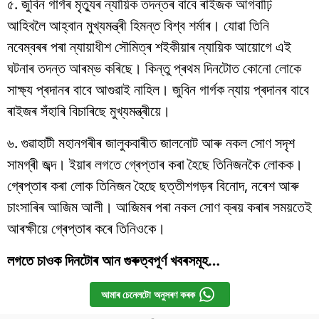
৫. জুবিন গাৰ্গৰ মৃত্যুৰ ন্যায়িক তদন্তৰ বাবে ৰাইজক আগবাঢ়ি
আহিবলৈ আহ্বান মুখ্যমন্ত্ৰী হিমন্ত বিশ্ব শৰ্মাৰ। যোৱা তিনি
নবেম্বৰৰ পৰা ন্যায়াধীশ সৌমিত্ৰ শইকীয়াৰ ন্যায়িক আয়োগে এই
ঘটনাৰ তদন্ত আৰম্ভ কৰিছে। কিন্তু প্ৰথম দিনটোত কোনো লোকে
সাক্ষ্য প্ৰদানৰ বাবে আগুৱাই নাহিল। জুবিন গাৰ্গক ন্যায় প্ৰদানৰ বাবে
ৰাইজৰ সঁহাৰি বিচাৰিছে মুখ্যমন্ত্ৰীয়ে।
৬. গুৱাহাটী মহানগৰীৰ জালুকবাৰীত জালনোট আৰু নকল সোণ সদৃশ
সামগ্ৰী জব্দ। ইয়াৰ লগতে গ্ৰেপ্তাৰ কৰা হৈছে তিনিজনকৈ লোকক।
গ্ৰেপ্তাৰ কৰা লোক তিনিজন হৈছে ছত্তীশগড়ৰ বিনোদ, নৰেশ আৰু
চাংসাৰিৰ আজিম আলী। আজিমৰ পৰা নকল সোণ ক্ৰয় কৰাৰ সময়তেই
আৰক্ষীয়ে গ্ৰেপ্তাৰ কৰে তিনিওকে।
লগতে চাওক দিনটোৰ আন গুৰুত্বপূৰ্ণ খবৰসমূহ…
আমাৰ চেনেলটো অনুসৰণ কৰক