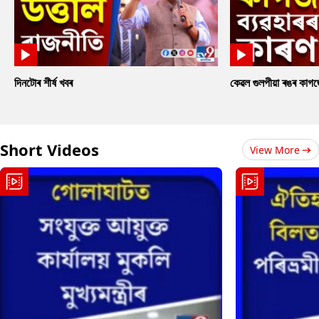
দিনটোৰ শীৰ্ষ খবৰ
কেৱল গুলপীয়া ৰঙৰ কাগ
Short Videos
View More