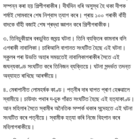
সম্পন্ন কৰা হয় শিল্পীগৰাকীৰ। দীৰ্ঘদিন ধৰি অসুস্থ হৈ থকা দীপক
শৰ্মাই সোমবাৰে শেষ নিশ্বাস ত্যাগ কৰে। প্ৰায় ১০০ গৰাকী বাঁহী
বাদকে বাঁহী বজাই শেষ শ্ৰদ্ধা জ্ঞাপন কৰে শিল্পীগৰাকীক।
৩. তিনিচুকীয়াৰ বৰডুবিত জঘন্য় ঘটনা। তিনি ব্যক্তিৰ কামনাৰ বলি
এগৰাকী নাবালিকা। চাৰিআলি বাগানত সংঘটিত হৈছে এই ঘটনা।
স্কুলৰ পৰা উভতি অহাৰ সময়তেই নাবালিকাগৰাকীৰ সৈতে এই
জঘন্যকাণ্ড সংঘটিত কৰে তিনিজন ব্যক্তিয়ে। ঘটনা সন্দৰ্ভত তদন্ত
অব্যাহত ৰাখিছে আৰক্ষীয়ে।
৪. মেৰাপানীত লোমহৰ্ষক কাণ্ড। পত্নীৰ দাৰ ঘাপত প্ৰাণ হেৰুৱালে
স্বামীয়ে। চাউদাং পথাৰ দ-চুক গাঁৱত সংঘটিত হৈছে এই হত্যাকাণ্ড।
আন মহিলাৰ সৈতে স্বামীৰ অনৈতিক সম্পৰ্ক থকাৰ সন্দেহতে এই ঘটনা
সংঘটিত কৰে পত্নীয়ে। স্বামীক হত্যা কৰি নিজে বিহপান কৰে
মহিলাগৰাকীয়ে।