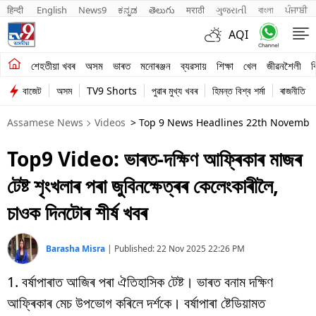
हिन्दी 
English
News9
ಕನ್ನಡ
తెలుగు
मराठी
ગુજરાતી
বাংলা
ਪੰਜਾਬੀ
AQI
শেহতীয়া খবৰ
শেহতীয়া খবৰ
অসম
ভাৰত
মনোৰঞ্জন
ব্যৱসায়
শিক্ষা
খেল
জীৱনশৈলী
ব
বাজেট
অসম
TV9 Shorts
পুৱাৰ মুখ্য খবৰ
হিমন্ত বিশ্ব শৰ্মা
ৰাজনীতি
অসম
Assamese News
Videos
> Top 9 News Headlines 22th November,
ভাৰত
Top9 Video: ভাৰত-দক্ষিণ আফ্ৰিকাৰ মাজৰ
মনোৰঞ্জন
টেষ্ট শৃংখলাৰ পৰা জুবিনক্ষেত্ৰৰ কেলেংকাৰীলৈ,
ব্যৱসায়
চাওক দিনটোৰ শীৰ্ষ খবৰ
শিক্ষা
Barasha Misra
|
Published:
22 Nov 2025 22:26 PM
খেল
1. বৰ্ষাপাৰাত আজিৰ পৰা ঐতিহাসিক টেষ্ট। ভাৰত বনাম দক্ষিণ
জীৱনশৈলী
আফ্ৰিকাৰ মেচ উপভোগ কৰিলে দৰ্শকে। বৰ্ষাপাৰা ষ্টেডিয়ামত