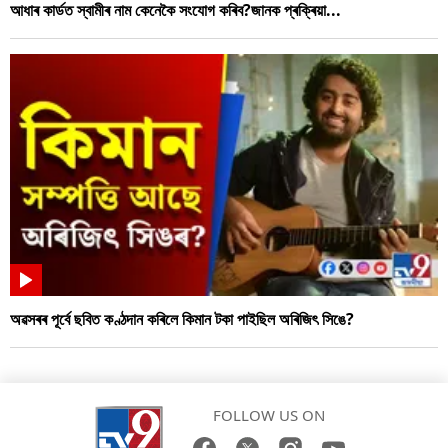
আধাৰ কাৰ্ডত স্বামীৰ নাম কেনেকৈ সংযোগ কৰিব?জানক প্ৰক্ৰিয়া...
অৱসৰৰ পূৰ্বে ছবিত কণ্ঠদান কৰিলে কিমান টকা পাইছিল অৰিজিৎ সিঙে?
FOLLOW US ON