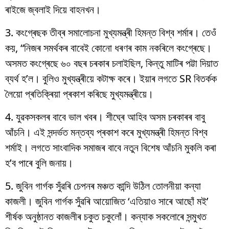
ৰাইজে জ্বলাই দিয়ে বাহনখন।
3. কংগ্ৰেছক তীব্ৰ সমালোচনা মুখ্যমন্ত্ৰী হিমন্ত বিশ্ব শৰ্মাৰ। তেওঁ
কয়, “নিজৰ সমৰ্থকৰ বাবেই কোনো ধৰণৰ কাম নকৰিলে কংগ্ৰেছে।
অসমত কংগ্ৰেছে ৬০ বছৰ চৰকাৰ চলাইছিল, কিন্তু মাটিৰ পট্টা দিয়াত
ব্যৰ্থ হ’ল। বুলিও মুখ্যন্ত্ৰীয়ে কটাক্ষ কৰে। ইয়াৰ লগতে SR বিতৰ্কক
লৈয়ো প্ৰতিক্ৰিয়া প্ৰকাশ কৰিছে মুখ্যমন্ত্ৰীয়ে।
4. যুৱকসকলৰ বাবে ভাল খবৰ। শীঘ্ৰে আহিব অসম চৰকাৰৰ বাবু
আঁচনি। এই সন্দৰ্ভত মন্তব্য প্ৰকাশ কৰে মুখ্যমন্ত্ৰী হিমন্ত বিশ্ব
শৰ্মাই। লগতে সাংবাদিক সমাজৰ বাবে নতুন বিশেষ আঁচনি মুকলি কৰা
হ’ব পাৰে বুলি জনায়।
5. জুবিন গাৰ্গক সুঁৱৰি চেপনৰ মঞ্চত কান্দি উঠিল তোলনীয়া কন্যা
কাজলী। জুবিন গাৰ্গক সুঁৱৰি আয়োজিত ‘এতিয়াও সাৰে আছোঁ মই’
শীৰ্ষক অনুষ্ঠানত কাজলীৰ চকুত চকুলোঁ। কন্যাক সকলোৰে সন্মুখত