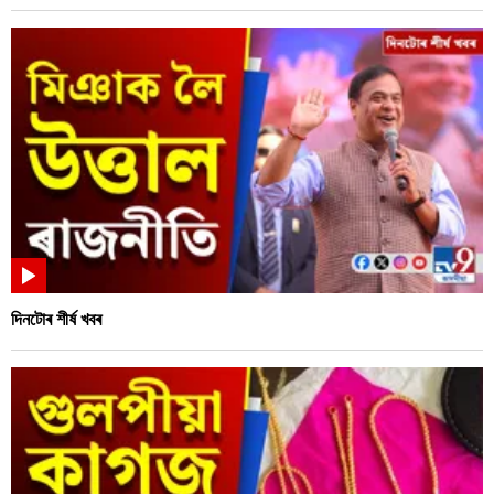
দিনটোৰ শীৰ্ষ খবৰ