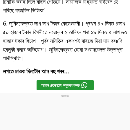
চিনাকি কৰাই দিলে ৰাহুল গৌতমে। সামাজিক মাধ্যমত বাইৰেল হৈ
পৰিছে কাজলিৰ ভিডিঅ’।
6. জুবিনক্ষেত্ৰত লাখ লাখ টকাৰ কেলেংকাৰী। প্ৰথম ৪০ দিনত ৪লাখ
৫০ হাজাৰ টকাৰ বিপৰীতে নৱেম্বৰ ২ তাৰিখৰ পৰা ১৯ দিনত ৪ লাখ ৬৩
হাজাৰ টকাৰ হিচাপ। পূৰ্বৰ সমিতিৰ একাংশই ৰাইজে দিয়া দান বৰঙণি
হৰলুকী কৰাৰ অভিযোগ। জুবিনক্ষেত্ৰত হোৱা সংবাদমেলত উত্তপ্ত
পৰিস্থিতি।
লগতে চাওক দিনটোৰ আন বহু খবৰ…
আমাৰ চেনেলটো অনুসৰণ কৰক