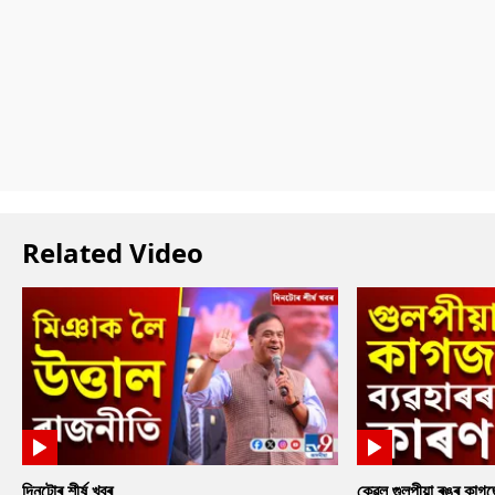
Related Video
দিনটোৰ শীৰ্ষ খবৰ
কেৱল গুলপীয়া ৰঙৰ কাগ