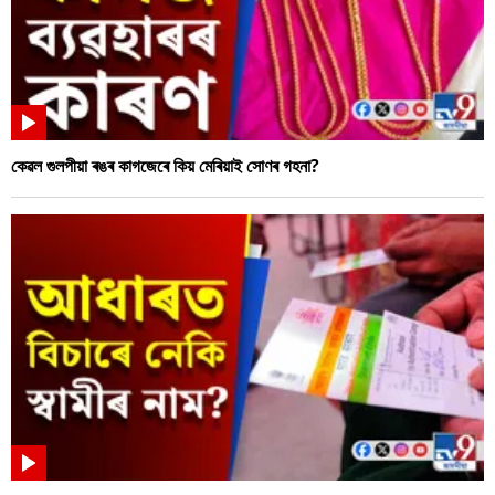
কেৱল গুলপীয়া ৰঙৰ কাগজেৰে কিয় মেৰিয়াই সোণৰ গহনা?