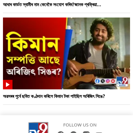
আধাৰ কাৰ্ডত স্বামীৰ নাম কেনেকৈ সংযোগ কৰিব?জানক প্ৰক্ৰিয়া...
অৱসৰৰ পূৰ্বে ছবিত কণ্ঠদান কৰিলে কিমান টকা পাইছিল অৰিজিৎ সিঙে?
FOLLOW US ON