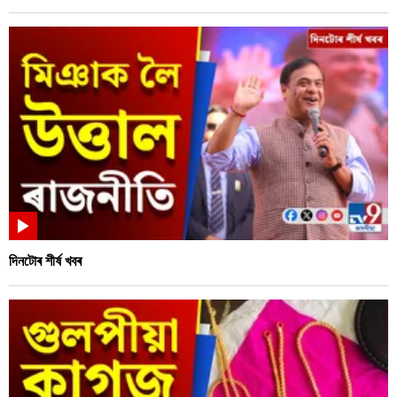
দিনটোৰ শীৰ্ষ খবৰ