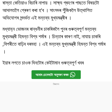
ৰাস্তা কেতিয়াও বিচাৰি নাপায় । সাক্ষ্য গ্ৰহণৰ পাছতে বিষয়টো
আদালতলৈ প্ৰেৰণ কৰা হ’ব । সাংসদৰ পুঁজিকলৈ উত্থাপিত
অভিযোগৰ সন্দৰ্ভত এই মন্তব্য মুখ্যমন্ত্ৰীৰ ।
মধ্যাহ্ন ভোজনৰ ৰান্ধনীৰ চাকৰিকলৈ পুনৰ গুৰুত্বপূৰ্ণ মন্তব্য
মুখ্যমন্ত্ৰী হিমন্ত বিশ্ব শৰ্মাৰ । চিন্তাৰ কাৰণ নাই, নাযায় চাকৰি
,বিপৰীতে বাঢ়িব দৰমহা । এই মন্তব্য মুখ্যমন্ত্ৰী হিমন্ত বিশ্ব শৰ্মাৰ
।
ইয়াৰ লগতে চাওক দিনটোৰ কেইটামান গুৰুত্বপূৰ্ণ খবৰ
আমাৰ চেনেলটো অনুসৰণ কৰক