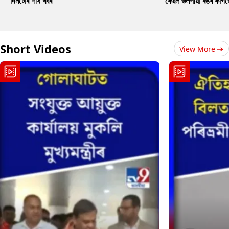
দিনটোৰ শীৰ্ষ খবৰ
কেৱল গুলপীয়া ৰঙৰ কাগ
Short Videos
View More