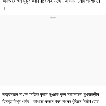
কথিত বেদখল মুক্ত কৰাৰ বাবে এই উচ্ছেদ অভিযান চলাই প্ৰশাসনে
বিশ্ব
।
প্ৰযুক্তি
Videos
ৰাজ্যসভাৰ সাংসদ অজিত কুমাৰ ভূঞাক পুনৰ সমালোচনা মুখ্যমন্ত্ৰীৰ
হিমন্ত বিশ্ব শৰ্মাৰ। কাগজে-কলমে থকা সাংসদ পুঁজিৰে নিৰ্মাণ হোৱা