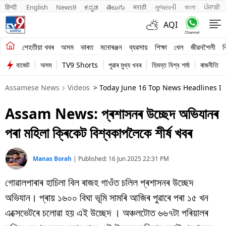
हिन्दी 
English
News9
ಕನ್ನಡ
తెలుగు
मराठी
ગુજરાતી
বাংলা
ਪੰਜਾਬੀ
AQI
শেহতীয়া খবৰ
শেহতীয়া খবৰ
অসম
ভাৰত
মনোৰঞ্জন
ব্যৱসায়
শিক্ষা
খেল
জীৱনশৈলী
ব
বাজেট
অসম
TV9 Shorts
পুৱাৰ মুখ্য খবৰ
হিমন্ত বিশ্ব শৰ্মা
ৰাজনীতি
অসম
Assamese News
Videos
> Today June 16 Top News Headlines I
ভাৰত
Assam News: প্ৰশাসনৰ উচ্ছেদ অভিযানৰ
মনোৰঞ্জন
পৰা মহিলা ক্ৰিকেট বিশ্বকাপলৈকে শীৰ্ষ খবৰ
ব্যৱসায়
শিক্ষা
Manas Borah
|
Published:
16 Jun 2025 22:31 PM
গোৱালপাৰাৰ হাচিলা বিল ৰাজহ গাওঁত চলিল প্ৰশাসনৰ উচ্ছেদ
খেল
অভিযান। প্ৰায় ১৬০০ বিঘা ভূমি সামৰি আজিৰ পুৱাৰে পৰা ১৫ খন
জীৱনশৈলী
এক্সেভেটৰে চলোৱা হয় এই উচ্ছেদ । অঞ্চলটোত ৬৬৭টা পৰিয়ালৰ