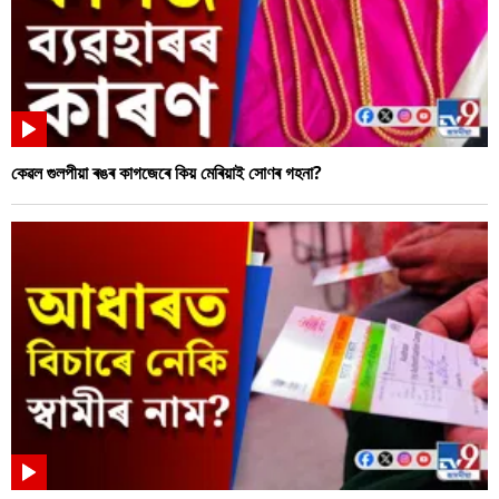
কেৱল গুলপীয়া ৰঙৰ কাগজেৰে কিয় মেৰিয়াই সোণৰ গহনা?