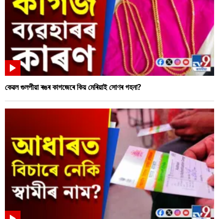
কেৱল গুলপীয়া ৰঙৰ কাগজেৰে কিয় মেৰিয়াই সোণৰ গহনা?