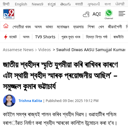
हिन्दी 
English
News9
ಕನ್ನಡ
తెలుగు
मराठी
ગુજરાતી
বাংলা
ਪੰਜਾਬੀ
AQI
শেহতীয়া খবৰ
শেহতীয়া খবৰ
অসম
ভাৰত
মনোৰঞ্জন
ব্যৱসায়
শিক্ষা
খেল
জীৱনশৈলী
ব
বাজেট
অসম
TV9 Shorts
পুৱাৰ মুখ্য খবৰ
হিমন্ত বিশ্ব শৰ্মা
ৰাজনীতি
অসম
Assamese News
Videos
> Swahid Diwas AASU Samujjal Kumar
ভাৰত
জাতীয় শ্বহীদৰ স্মৃতি যুগমীয়া কৰি ৰাখিবৰ কাৰণে
মনোৰঞ্জন
এটা স্থায়ী শ্বহীদ স্মাৰক প্ৰয়োজনীয় আছিল’ –
ব্যৱসায়
সমুজ্জল কুমাৰ ভট্টাচার্য
শিক্ষা
Trishna Kalita
|
Published:
09 Dec 2025 19:12 PM
খেল
কাইলৈ সমগ্ৰ ৰাজ্যই পালন কৰিব শ্বহীদ দিৱস। গুৱাহাটীৰ পশ্চিম
জীৱনশৈলী
বৰাগাঁৱত নিৰ্মাণ কৰা শ্বহীদ স্মাৰকো কালিলৈ উন্মোচন কৰা হ’ব।