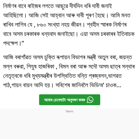
নিৰ্মাণৰ বাবে ৰাইজৰ লগতে আছুৱে দীৰ্ঘদিন ধৰি দাবী জনাই
আহিছিলো। আজি সেই আহ্বান আৰু দাবী পূৰণ হৈছে। আমি মনত
ৰাখিব লাগিব যে , ৮৬০ সংখ্যা নহয় জীৱন। শ্বহীদ স্মাৰক নিৰ্মাণৰ
বাবে অসম চৰকাৰক ধন্যবাদ জনাইছো। এয়া অসম চৰকাৰৰ ইতিবাচক
পদক্ষেপ।”
আজি বৰাগাঁৱত অসম চুক্তি ৰূপায়ন বিভাগৰ মন্ত্ৰী অতুল বৰা, জয়ন্ত
মল্ল বৰুৱা, পিযুষ হাজৰিকা , বিমল বৰা আৰু সদৌ অসম ছাত্ৰ সন্থাৰ
নেতৃত্বকে ধৰি মুখ্যমন্ত্ৰীৰ উপস্থিতিত বন্তি প্ৰজ্বলন,ভাগৱত
পাঠ,গায়ন বায়ন আদি হয়। সবিশেষ জানিবলৈ ভিডিঅ’ চাওক…
আমাৰ চেনেলটো অনুসৰণ কৰক