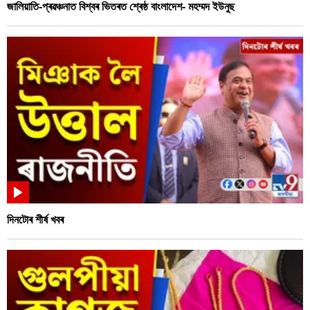
জালিয়াতি-প্ৰৱঞ্চনাত বিশ্বৰ ভিতৰত শ্ৰেষ্ঠ বাংলাদেশ- মহম্মদ ইউনুছ
দিনটোৰ শীৰ্ষ খবৰ