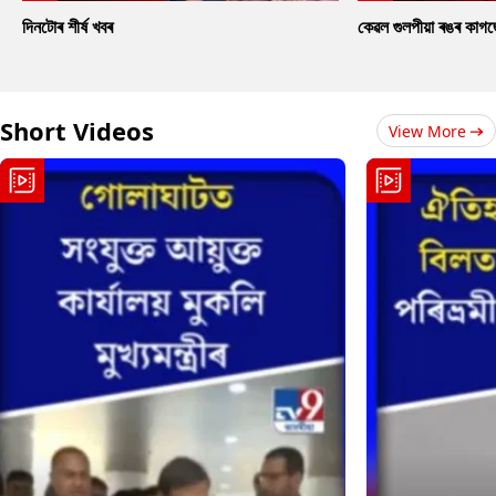
দিনটোৰ শীৰ্ষ খবৰ
কেৱল গুলপীয়া ৰঙৰ কাগ
Short Videos
View More