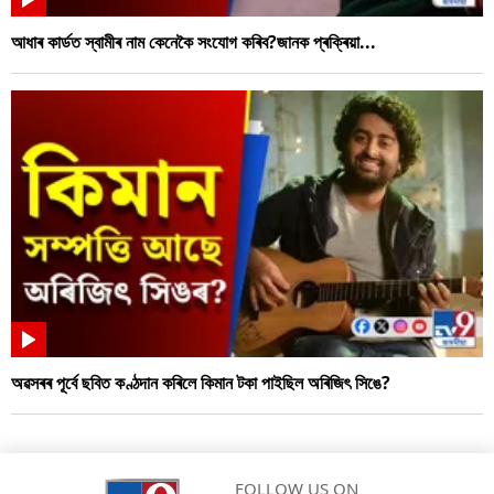
আধাৰ কাৰ্ডত স্বামীৰ নাম কেনেকৈ সংযোগ কৰিব?জানক প্ৰক্ৰিয়া...
অৱসৰৰ পূৰ্বে ছবিত কণ্ঠদান কৰিলে কিমান টকা পাইছিল অৰিজিৎ সিঙে?
FOLLOW US ON