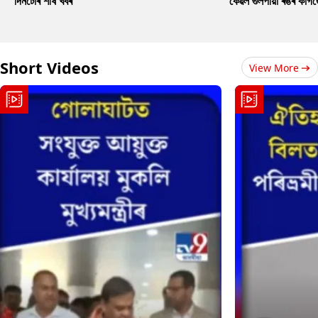
দিনটোৰ শীৰ্ষ খবৰ
কেৱল গুলপীয়া ৰঙৰ কাগ
Short Videos
View More