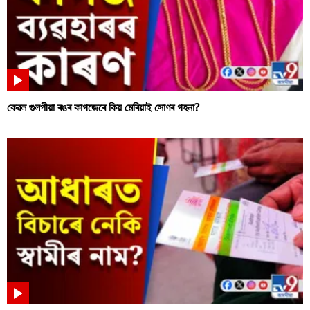
কেৱল গুলপীয়া ৰঙৰ কাগজেৰে কিয় মেৰিয়াই সোণৰ গহনা?