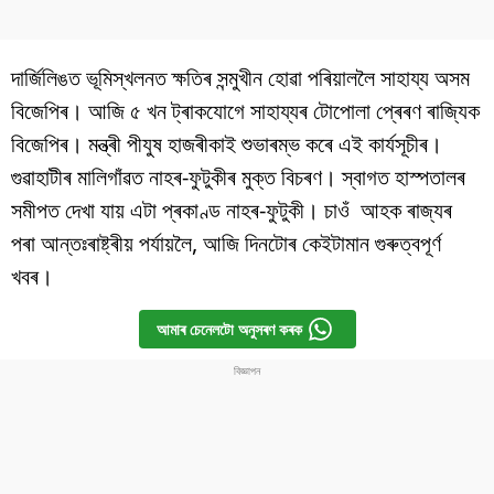
দাৰ্জিলিঙত ভূমিস্খলনত ক্ষতিৰ সন্মুখীন হোৱা পৰিয়াললৈ সাহায্য অসম
বিজেপিৰ। আজি ৫ খন ট্ৰাকযোগে সাহায্যৰ টোপোলা প্ৰেৰণ ৰাজ্যিক
বিজেপিৰ। মন্ত্ৰী পীযুষ হাজৰীকাই শুভাৰম্ভ কৰে এই কাৰ্যসূচীৰ।
গুৱাহাটীৰ মালিগাঁৱত নাহৰ-ফুটুকীৰ মুক্ত বিচৰণ। স্বাগত হাস্পতালৰ
সমীপত দেখা যায় এটা প্ৰকাণ্ড নাহৰ-ফুটুকী। চাওঁ
আহক ৰাজ্যৰ
পৰা
আন্তঃৰাষ্ট্ৰীয়
পৰ্যায়লৈ
, আজি দিনটোৰ কেইটামান গুৰুত্বপূৰ্ণ
খবৰ।
আমাৰ চেনেলটো অনুসৰণ কৰক