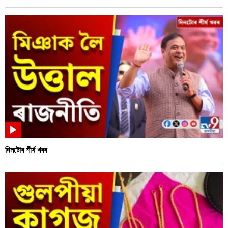
দিনটোৰ শীৰ্ষ খবৰ