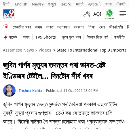
हिन्दी 
English
News9
ಕನ್ನಡ
తెలుగు
मराठी
ગુજરાતી
বাংলা
ਪੰਜਾਬੀ
AQI
শেহতীয়া খবৰ
শেহতীয়া খবৰ
অসম
ভাৰত
মনোৰঞ্জন
ব্যৱসায়
শিক্ষা
খেল
জীৱনশৈলী
ব
বাজেট
অসম
TV9 Shorts
পুৱাৰ মুখ্য খবৰ
হিমন্ত বিশ্ব শৰ্মা
ৰাজনীতি
অসম
Assamese News
Videos
> State To International Top 9 Import
ভাৰত
জুবিন গাৰ্গৰ মৃত্যুৰ তদন্তৰ পৰা ভাৰত-ৱেষ্ট
মনোৰঞ্জন
ইণ্ডিজৰ টেষ্টলৈ… দিনটোৰ শীৰ্ষ খবৰ
ব্যৱসায়
শিক্ষা
Trishna Kalita
|
Published:
11 Oct 2025 23:04 PM
জুবিন গাৰ্গৰ মৃত্যুৰ তদন্ত সন্দৰ্ভত প্ৰতিক্ৰিয়া প্ৰকাশ এছআইটিৰ
খেল
মুৰব্বী মুন্না প্ৰসাদ গুপ্তাৰ। তেওঁ কয় যে তদন্ত ভালদৰে চলি
জীৱনশৈলী
আছে। বিদেশী ৰাষ্ট্ৰত গৈ তদন্ত চলোৱাত থকা প্ৰত্যাহ্বান সম্পৰ্কেও