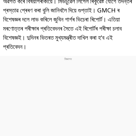
অৱগত কৰে বিষয়াগৰাকীয়ে। মিউচুৱেল লিগেল ৰিকুৱেষ্ট যোগে তদন্তৰ
বিশ্ব
প্ৰস্তাৱ প্ৰেৰণ কৰা বুলি জানিবলৈ দিয়ে গুপ্তাই। GMCH ৰ
প্ৰযুক্তি
বিশেষজ্ঞৰ দলে লাভ কৰিলে জুবিন গাৰ্গৰ ভিচেৰা ৰিপোৰ্ট। এতিয়া
মৰণোত্তৰ পৰীক্ষাৰ প্ৰতিবেদনৰ সৈতে এই ৰিপোৰ্টৰ পৰীক্ষা চলাব
Videos
বিশেষজ্ঞই। দুদিনৰ ভিতৰত মুখ্যমন্ত্ৰীত দাখিল কৰা হ’ব এই
প্ৰতিবেদন।