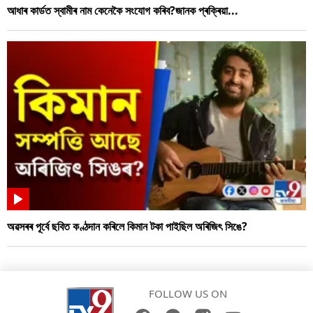
আধাৰ কাৰ্ডত স্বামীৰ নাম কেনেকৈ সংযোগ কৰিব?জানক প্ৰক্ৰিয়া...
অৱসৰৰ পূৰ্বে ছবিত কণ্ঠদান কৰিলে কিমান টকা পাইছিল অৰিজিৎ সিঙে?
FOLLOW US ON