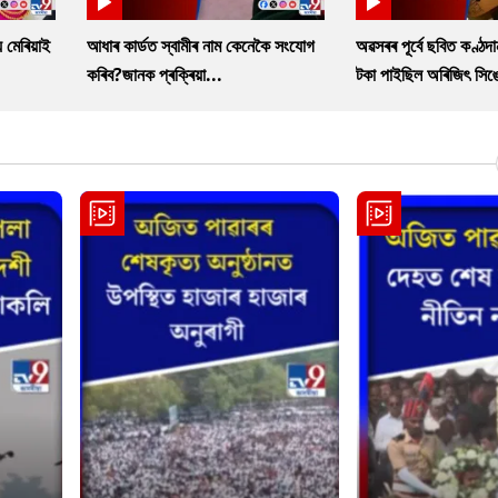
 মেৰিয়াই
আধাৰ কাৰ্ডত স্বামীৰ নাম কেনেকৈ সংযোগ
অৱসৰৰ পূৰ্বে ছবিত কণ্ঠদ
কৰিব?জানক প্ৰক্ৰিয়া...
টকা পাইছিল অৰিজিৎ সিঙ