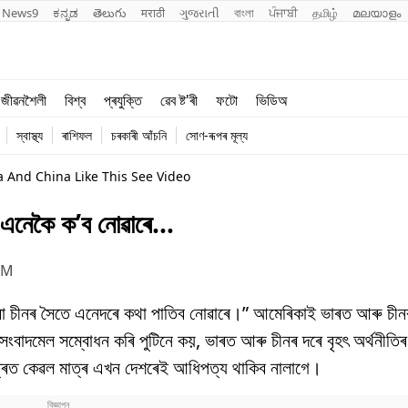
News9
ಕನ್ನಡ
తెలుగు
मराठी
ગુજરાતી
বাংলা
ਪੰਜਾਬੀ
தமிழ்
മലയാളം
শিক্ষা
বিশ্ব
জীৱনশৈলী
বিশ্ব
প্ৰযুক্তি
ৱেব ষ্ট'ৰী
ফটো
ভিডিঅ
খেল
প্ৰযুক্তি
স্বাস্থ্য
ৰাশিফল
চৰকাৰী আঁচনি
সোণ-ৰূপৰ মূল্য
জীৱনশৈলী
a And China Like This See Video
নক এনেকৈ ক’ব নোৱাৰে…
PM
ভাৰত বা চীনৰ সৈতে এনেদৰে কথা পাতিব নোৱাৰে।” আমেৰিকাই ভাৰত আৰু চীনৰ
ংবাদমেল সম্বোধন কৰি পুটিনে কয়, ভাৰত আৰু চীনৰ দৰে বৃহৎ অৰ্থনীতিৰ 
েত্ৰত কেৱল মাত্ৰ এখন দেশৰেই আধিপত্য থাকিব নালাগে।