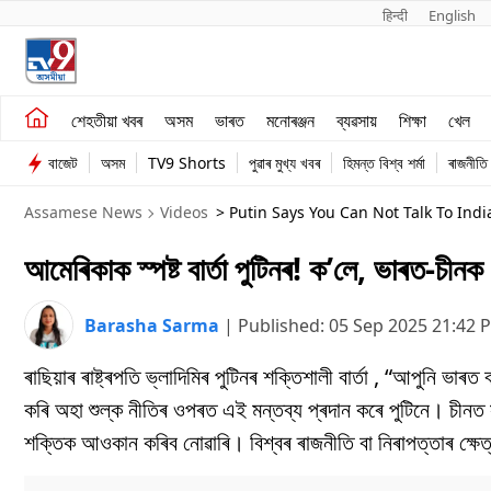
हिन्दी 
English
শেহতীয়া খবৰ
মনোৰঞ্জন
শেহতীয়া খবৰ
অসম
ভাৰত
মনোৰঞ্জন
ব্যৱসায়
শিক্ষা
খেল
অসম
ব্যৱসায়
বাজেট
অসম
TV9 Shorts
পুৱাৰ মুখ্য খবৰ
হিমন্ত বিশ্ব শৰ্মা
ৰাজনীতি
ভাৰত
Assamese News
Videos
> Putin Says You Can Not Talk To Indi
আমেৰিকাক স্পষ্ট বাৰ্তা পুটিনৰ! ক’লে, ভাৰত-চী
Barasha Sarma
|
Published:
05 Sep 2025 21:42 
ৰাছিয়াৰ ৰাষ্ট্ৰপতি ভ্লাদিমিৰ পুটিনৰ শক্তিশালী বাৰ্তা , “আপুনি 
কৰি অহা শুল্ক নীতিৰ ওপৰত এই মন্তব্য প্ৰদান কৰে পুটিনে। চীনত স
শক্তিক আওকান কৰিব নোৱাৰি। বিশ্বৰ ৰাজনীতি বা নিৰাপত্তাৰ ক্ষ