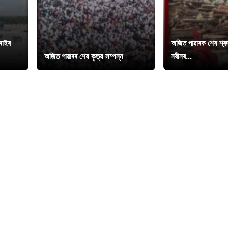
চৰাইৰ
অজিত পাৱাৰক শেষ শ্ৰদ্
অজিত পাৱাৰৰ শেষ কৃত্য সম্পন্ন
নবীনৰ...