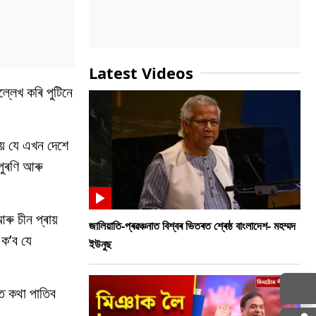
Latest Videos
ল্লেখ কৰি পুটিনে
য় যে এখন দেশে
পুৰণি আৰু
ৰু চীন প্ৰায়
জালিয়াতি-প্ৰৱঞ্চনাত বিশ্বৰ ভিতৰত শ্ৰেষ্ঠ বাংলাদেশ- মহম্মদ
 ক’ব যে
ইউনুছ
ত কথা পাতিব