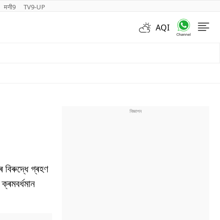
मनी9
TV9-UP
AQI
Videos
 বিৰুদ্ধে গ্ৰহণ
ক্ৰমবৰ্ধমান