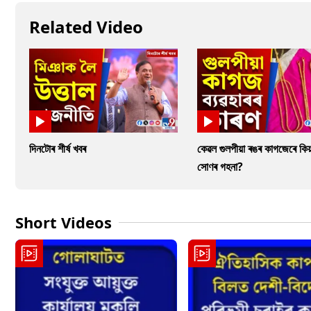
Related Video
দিনটোৰ শীৰ্ষ খবৰ
কেৱল গুলপীয়া ৰঙৰ কাগজেৰে কিয়
সোণৰ গহনা?
Short Videos