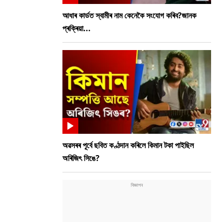
আধাৰ কাৰ্ডত স্বামীৰ নাম কেনেকৈ সংযোগ কৰিব?জানক
প্ৰক্ৰিয়া...
অৱসৰৰ পূৰ্বে ছবিত কণ্ঠদান কৰিলে কিমান টকা পাইছিল
অৰিজিৎ সিঙে?