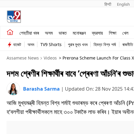
हिन्दी 
English
শেহতীয়া খবৰ
মনোৰঞ্জন
শেহতীয়া খবৰ
অসম
ভাৰত
মনোৰঞ্জন
ব্যৱসায়
শিক্ষা
খেল
অসম
ব্যৱসায়
বাজেট
অসম
TV9 Shorts
পুৱাৰ মুখ্য খবৰ
হিমন্ত বিশ্ব শৰ্মা
ৰাজনীতি
ভাৰত
Assamese News
Videos
> Prerona Scheme Launch For Class X
দশম শ্ৰেণীৰ শিক্ষাৰ্থীৰ বাবে ‘প্ৰেৰণা আঁচনি’ৰ শুভা
Barasha Sarma
|
Updated On:
28 Nov 2025 14:
আজি মুখ্যমন্ত্ৰী হিমন্ত বিশ্ব শৰ্মাই শুভাৰম্ভ কৰে প্ৰেৰণা আঁচ
হ’বলগীয়া পৰীক্ষাৰ্থীসকলে মাহে ৩০০ টকাকৈ লাভ কৰিব। ইয়াৰ অধীনত 