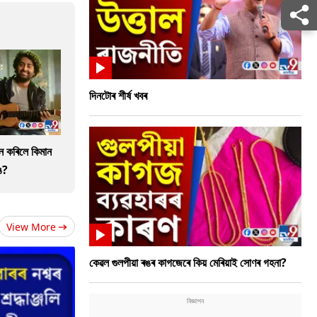
দিনটোৰ শীৰ্ষ খবৰ
ান কৰিলে কিমান
ে?
View More
কেৱল গুলপীয়া ৰঙৰ কাগজেৰে কিয় মেৰিয়াই সোণৰ গহনা?