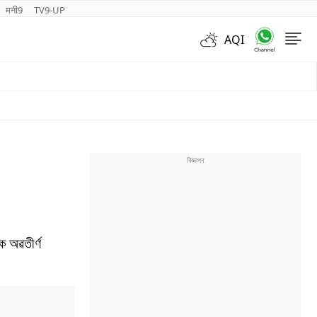
मनी9
TV9-UP
AQI
Videos
ক অৱতীৰ্ণ