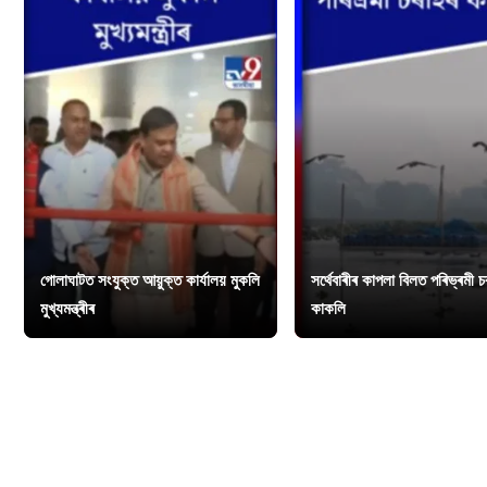
গোলাঘাটত সংযুক্ত আয়ুক্ত কাৰ্যালয় মুকলি
সৰ্থেবাৰীৰ কাপলা বিলত পৰিভ্ৰমী 
মুখ্যমন্ত্ৰীৰ
কাকলি