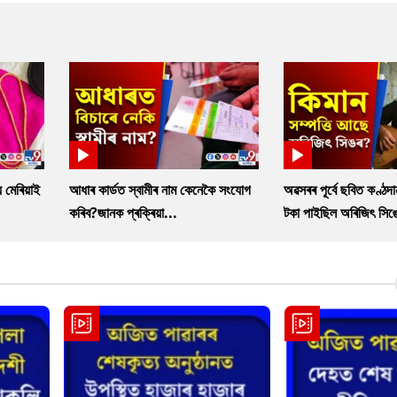
 মেৰিয়াই
আধাৰ কাৰ্ডত স্বামীৰ নাম কেনেকৈ সংযোগ
অৱসৰৰ পূৰ্বে ছবিত কণ্ঠদ
কৰিব?জানক প্ৰক্ৰিয়া...
টকা পাইছিল অৰিজিৎ সিঙ