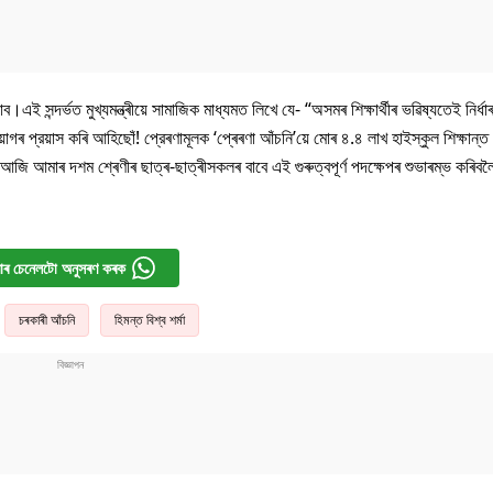
 পাব।এই সন্দৰ্ভত মুখ্যমন্ত্ৰীয়ে সামাজিক মাধ্যমত লিখে যে- “অসমৰ শিক্ষার্থীৰ ভৱিষ্যতেই নির্
ৰ প্রয়াস কৰি আহিছোঁ! প্রেৰণামূলক ‘প্ৰেৰণা আঁচনি’য়ে মোৰ ৪.৪ লাখ হাইস্কুল শিক্ষান্ত প
আজি আমাৰ দশম শ্ৰেণীৰ ছাত্ৰ-ছাত্ৰীসকলৰ বাবে এই গুৰুত্বপূৰ্ণ পদক্ষেপৰ শুভাৰম্ভ কৰিবল
ৰ চেনেলটো অনুসৰণ কৰক
চৰকাৰী আঁচনি
হিমন্ত বিশ্ব শৰ্মা