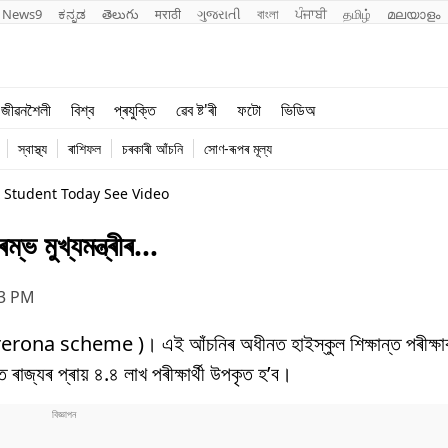
News9
ಕನ್ನಡ
తెలుగు
मराठी
ગુજરાતી
বাংলা
ਪੰਜਾਬੀ
தமிழ்
മലയാളം
শিক্ষা
বিশ্ব
জীৱনশৈলী
বিশ্ব
প্ৰযুক্তি
ৱেব ষ্ট'ৰী
ফটো
ভিডিঅ
খেল
প্ৰযুক্তি
স্বাস্থ্য
ৰাশিফল
চৰকাৰী আঁচনি
সোণ-ৰূপৰ মূল্য
জীৱনশৈলী
 Student Today See Video
ৰম্ভ মুখ্যমন্ত্ৰীৰ…
43 PM
নি (Prerona scheme )। এই আঁচনিৰ অধীনত হাইস্কুল শিক্ষান্ত পৰীক্ষা
ৰাজ্যৰ প্ৰায় ৪.৪ লাখ পৰীক্ষাৰ্থী উপকৃত হ’ব।