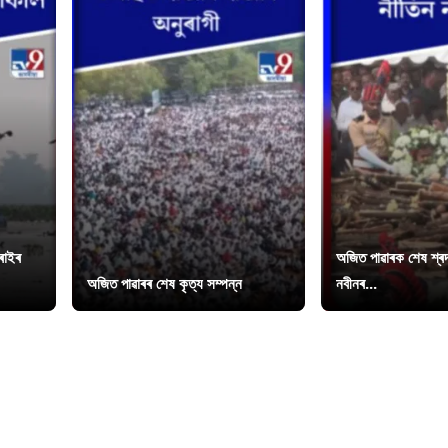
চৰাইৰ
অজিত পাৱাৰক শেষ শ্ৰদ্
অজিত পাৱাৰৰ শেষ কৃত্য সম্পন্ন
নবীনৰ...