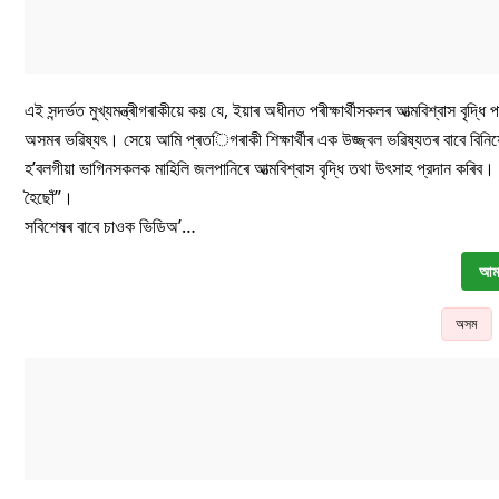
এই সন্দৰ্ভত মুখ্যমন্ত্ৰীগৰাকীয়ে কয় যে, ইয়াৰ অধীনত পৰীক্ষাৰ্থীসকলৰ আত্মবিশ্বাস বৃদ্ধি
অসমৰ ভৱিষ্যৎ। সেয়ে আমি প্ৰতিগৰাকী শিক্ষার্থীৰ এক উজ্জ্বল ভৱিষ্যতৰ বাবে বিনিয়োগ
হ’বলগীয়া ভাগিনসকলক মাহিলি জলপানিৰে আত্মবিশ্বাস বৃদ্ধি তথা উৎসাহ প্রদান কৰিব। 
হৈছোঁ”।
সবিশেষৰ বাবে চাওক ভিডিঅ’…
আমা
অসম