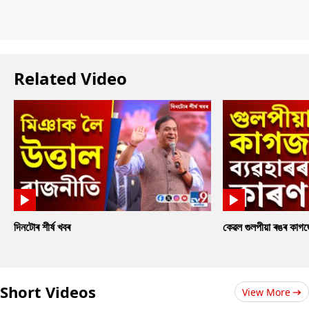
Related Video
দিনটোৰ শীৰ্ষ খবৰ
কেৱল গুলপীয়া ৰঙৰ কাগ
Short Videos
View More