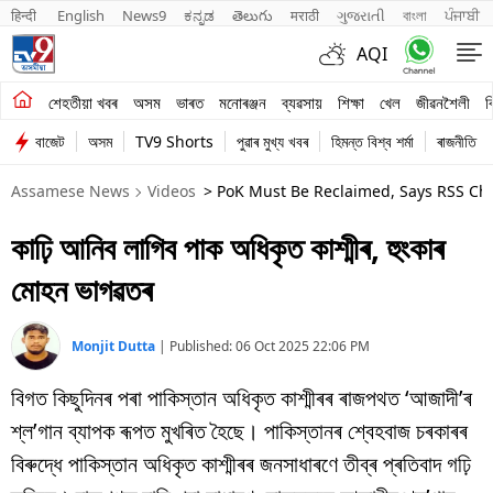
हिन्दी 
English
News9
ಕನ್ನಡ
తెలుగు
मराठी
ગુજરાતી
বাংলা
ਪੰਜਾਬੀ
AQI
শেহতীয়া খবৰ
শেহতীয়া খবৰ
অসম
ভাৰত
মনোৰঞ্জন
ব্যৱসায়
শিক্ষা
খেল
জীৱনশৈলী
ব
বাজেট
অসম
TV9 Shorts
পুৱাৰ মুখ্য খবৰ
হিমন্ত বিশ্ব শৰ্মা
ৰাজনীতি
অসম
Assamese News
Videos
> PoK Must Be Reclaimed, Says RSS C
ভাৰত
কাঢ়ি আনিব লাগিব পাক অধিকৃত কাশ্মীৰ, হুংকাৰ
মনোৰঞ্জন
মোহন ভাগৱতৰ
ব্যৱসায়
শিক্ষা
Monjit Dutta
|
Published:
06 Oct 2025 22:06 PM
বিগত কিছুদিনৰ পৰা পাকিস্তান অধিকৃত কাশ্মীৰৰ ৰাজপথত ‘আজাদী’ৰ
খেল
শ্ল’গান ব্যাপক ৰূপত মুখৰিত হৈছে। পাকিস্তানৰ শ্বেহবাজ চৰকাৰৰ
জীৱনশৈলী
বিৰুদ্ধে পাকিস্তান অধিকৃত কাশ্মীৰৰ জনসাধাৰণে তীব্ৰ প্ৰতিবাদ গঢ়ি