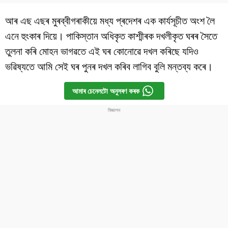
আৰ এছ এছৰ মুৰব্বীগৰাকীয়ে মধ্য প্ৰদেশৰ এক কাৰ্যসূচীত অংশ লৈ
এনে হুংকাৰ দিয়ে। পাকিস্তান অধিকৃত কাশ্মীৰক দখলীকৃত ঘৰৰ সৈতে
তুলনা কৰি মোহন ভাগৱতে এই ঘৰ কোনোৱে দখল কৰিছে যদিও
ভৱিষ্যতে আমি সেই ঘৰ পুনৰ দখল কৰিব লাগিব বুলি মন্তব্য কৰে।
আমাৰ চেনেলটো অনুসৰণ কৰক