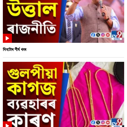
দিনটোৰ শীৰ্ষ খবৰ