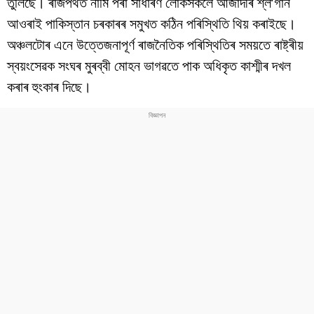
তুলিছে। ৰাজপথত নামি পৰা সাধাৰণ লোকসকলে আজাদীৰ শ্ল’গান
বিশ্ব
আওৰাই পাকিস্তান চৰকাৰৰ সমুখত কঠিন পৰিস্থিতি থিয় কৰাইছে।
প্ৰযুক্তি
অঞ্চলটোৰ এনে উত্তেজনাপূৰ্ণ ৰাজনৈতিক পৰিস্থিতিৰ সময়তে ৰাষ্ট্ৰীয়
স্বয়ংসেৱক সংঘৰ মুৰব্বী মোহন ভাগৱতে পাক অধিকৃত কাশ্মীৰ দখল
Videos
কৰাৰ হুংকাৰ দিছে।