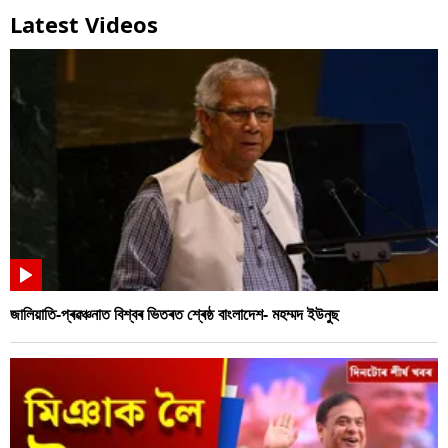
Latest Videos
জালিয়াতি-প্ৰৱঞ্চনাত বিশ্বৰ ভিতৰত শ্ৰেষ্ঠ বাংলাদেশ- মহম্মদ ইউনুছ