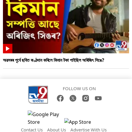
অৱসৰৰ পূৰ্বে ছবিত কণ্ঠদান কৰিলে কিমান টকা পাইছিল অৰিজিৎ সিঙে?
FOLLOW US ON
Contact Us
About Us
Advertise With Us