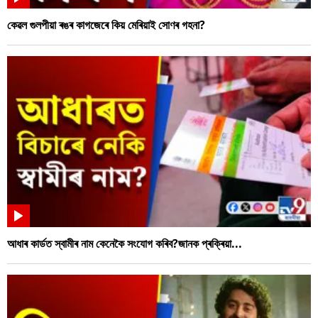
কেৱল গুলপীয়া ৰঙৰ কাগজেৰে কিয় মেৰিয়াই সোণৰ গহনা?
আধাৰ কাৰ্ডত স্বামীৰ নাম কেনেকৈ সংযোগ কৰিব?জানক প্ৰক্ৰিয়া...