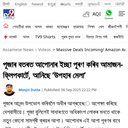
हिन्दी 
English
News9
ಕನ್ನಡ
తెలుగు
मराठी
ગુજરાતી
বাংলা
ਪੰਜਾਬੀ
AQI
শেহতীয়া খবৰ
শেহতীয়া খবৰ
অসম
ভাৰত
মনোৰঞ্জন
ব্যৱসায়
শিক্ষা
খেল
জীৱনশৈলী
ব
বাজেট
অসম
TV9 Shorts
পুৱাৰ মুখ্য খবৰ
হিমন্ত বিশ্ব শৰ্মা
ৰাজনীতি
অসম
Assamese News
Videos
> Massive Deals Incoming! Amazon And 
ভাৰত
পূজাৰ বতৰত আপোনাৰ ইচ্ছা পূৰণ কৰিব আমাজন-
মনোৰঞ্জন
ফ্লিপকাৰ্টে, আনিছে ‘উপহাৰ মেলা’
ব্যৱসায়
শিক্ষা
Monjit Dutta
|
Published:
06 Sep 2025 22:22 PM
পূজাৰ আনন্দ উপভোগ কৰিবলৈ অধীৰ আগ্ৰহেৰে অপেক্ষা কৰিছে
খেল
দেশবাসীয়ে। পূজা বুলিলেই সাধাৰণতে অধিকাংশ লোকৰ মনতে থাকে
জীৱনশৈলী
নতুন কোনো সামগ্ৰী ক্ৰয়ৰ আশা। আপোনাৰ এই আশা পূৰণৰ বাবে