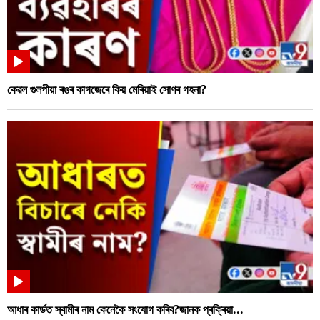
কেৱল গুলপীয়া ৰঙৰ কাগজেৰে কিয় মেৰিয়াই সোণৰ গহনা?
আধাৰ কাৰ্ডত স্বামীৰ নাম কেনেকৈ সংযোগ কৰিব?জানক প্ৰক্ৰিয়া...