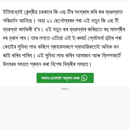
ইতিমধ্যেই কেন্দ্ৰীয় চৰকাৰে জি এছ টিৰ সংস্কাৰ কৰি কৰ ব্যৱস্থাত
পৰিৱৰ্তন আনিছে। অহা ২২ ছেপ্টেম্বৰৰ পৰা এই নতুন জি এছ টি
ব্যৱস্থা কাৰ্যকৰী হ’ব। এই নতুন কৰ ব্যৱস্থাৰ জৰিয়তে বহু সামগ্ৰীৰ
দৰ হ্ৰাস পাব। তাৰ লগতে এতিয়া এই ই-কমাৰ্চ প্লেটফৰ্ম দুটাৰ পৰা
ৰেহাইৰ সুবিধা লাভ কৰিলে গ্ৰাহকসকলে স্বাভাৱিকতেই অধিক ধন
ৰাহি কৰিব পাৰিব। এই সুবিধা লাভ কৰিব আমাজন আৰু ফ্লিপকাৰ্টে
উৎসৱৰ সময়ত প্ৰদান কৰা বিশেষ বিক্ৰীৰ সময়ত।
আমাৰ চেনেলটো অনুসৰণ কৰক