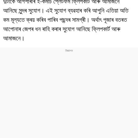
দুটাকৈ আগশাৰীৰ ই-কমাৰ্চ প্লেটফৰ্ম ফ্লিপকাৰ্ট আৰু আমাজনে
বিশ্ব
আনিছে সুন্দৰ সুযোগ। এই সুযোগ ব্যৱহাৰ কৰি আপুনি এতিয়া অতি
প্ৰযুক্তি
কম মূল্যতে ক্ৰয় কৰিব পাৰিব পছন্দৰ সামগ্ৰী। অৰ্থাৎ পূজাৰ বতৰত
আপোনাৰ জেপৰ ধন ৰাহি কৰাৰ সুযোগ আনিছে ফ্লিপকাৰ্ট আৰু
Videos
আমাজনে।