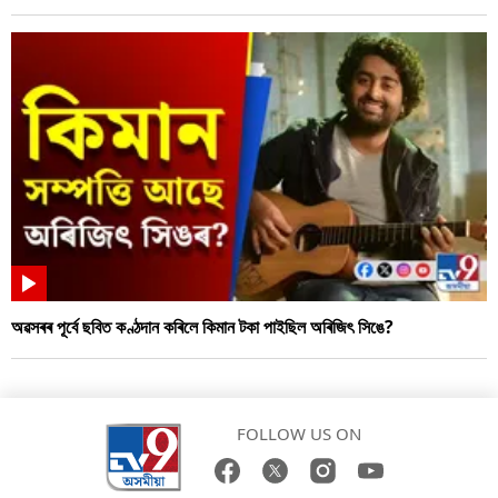
অৱসৰৰ পূৰ্বে ছবিত কণ্ঠদান কৰিলে কিমান টকা পাইছিল অৰিজিৎ সিঙে?
FOLLOW US ON