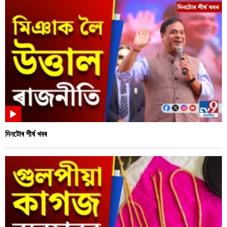
দিনটোৰ শীৰ্ষ খবৰ