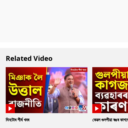
Related Video
দিনটোৰ শীৰ্ষ খবৰ
কেৱল গুলপীয়া ৰঙৰ কাগ