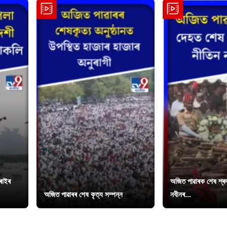
চৰাইৰ
অজিত পাৱাৰক শেষ শ্ৰদ্
অজিত পাৱাৰৰ শেষ কৃত্য সম্পন্ন
নবীনৰ...