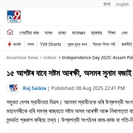
हिन्दी 
English
শেহতীয়া খবৰ
মনোৰঞ্জন
শেহতীয়া খবৰ
অসম
ভাৰত
মনোৰঞ্জন
ব্যৱসায়
শিক্ষা
খেল
অসম
ব্যৱসায়
বাজেট
অসম
TV9 Shorts
পুৱাৰ মুখ্য খবৰ
হিমন্ত বিশ্ব শৰ্মা
ৰাজনীতি
ভাৰত
Assamese News
Videos
> Independence Day 2025: Assam Poli
Celebration
১৫ আগষ্টৰ বাবে সষ্টম আৰক্ষী, অসমৰ সুনাম বজ
Raj Saikia
|
Published:
08 Aug 2025 22:41 PM
সমুখত দেশৰ স্বাধীনতা দিৱস। আলফা স্বাধীনকে ধৰি উগ্ৰপন্থী সংগঠ
মহানগৰীকে ধৰি সমগ্ৰ ৰাজ্যতে সষ্টম অসম আৰক্ষী আৰু নিৰাপত্তা 
সন্দৰ্ভত প্ৰকাশ কৰিছে তথ্য। উগ্ৰপন্থী সংগঠনৰ কাম-কাজ বা গতি-