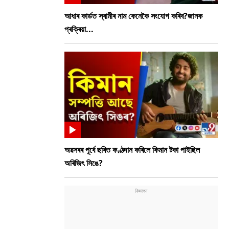
আধাৰ কাৰ্ডত স্বামীৰ নাম কেনেকৈ সংযোগ কৰিব?জানক
প্ৰক্ৰিয়া...
অৱসৰৰ পূৰ্বে ছবিত কণ্ঠদান কৰিলে কিমান টকা পাইছিল
অৰিজিৎ সিঙে?