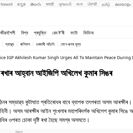
News9
ಕನ್ನಡ
తెలుగు
मराठी
ગુજરાતી
বাংলা
ਪੰਜਾਬੀ
தமிழ்
മലയാളം
শিক্ষা
বিশ্ব
জীৱনশৈলী
বিশ্ব
প্ৰযুক্তি
ৱেব ষ্ট'ৰী
ফটো
ভিডিঅ
খেল
প্ৰযুক্তি
স্বাস্থ্য
ৰাশিফল
চৰকাৰী আঁচনি
সোণ-ৰূপৰ মূল্য
জীৱনশৈলী
ce IGP Akhilesh Kumar Singh Urges All To Maintain Peace During 
াই ৰখাৰ আহ্বান আইজিপি অখিলেখ কুমাৰ সিঙৰ
নৰ সম্ভাৱ্য কুটাঘাত প্ৰতিৰোধৰ বাবে ব্যাপক তৎপৰতা অসম আৰক্ষীৰ। গ
বাহিনী। অসম আৰক্ষীৰ আইন শৃংখলাৰ মহাপৰিদৰ্শক অখিলেশ কুমাৰ সিঙে 
বিধিৰ ওপৰত চোকা দৃষ্টি ৰখা হৈছে সমগ্ৰ অসমতে।