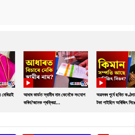
 মেৰিয়াই
আধাৰ কাৰ্ডত স্বামীৰ নাম কেনেকৈ সংযোগ
অৱসৰৰ পূৰ্বে ছবিত কণ্ঠদ
কৰিব?জানক প্ৰক্ৰিয়া...
টকা পাইছিল অৰিজিৎ সিঙ