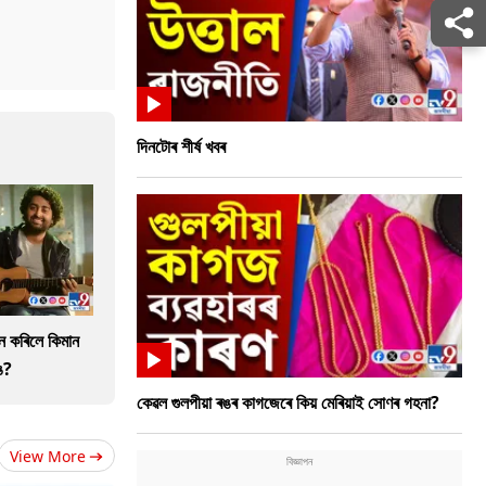
দিনটোৰ শীৰ্ষ খবৰ
ান কৰিলে কিমান
ে?
কেৱল গুলপীয়া ৰঙৰ কাগজেৰে কিয় মেৰিয়াই সোণৰ গহনা?
View More