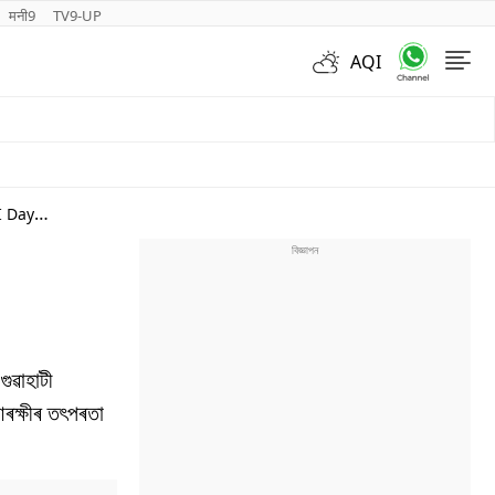
मनी9
TV9-UP
AQI
Videos
I Day
ুৱাহাটী
আৰক্ষীৰ তৎপৰতা