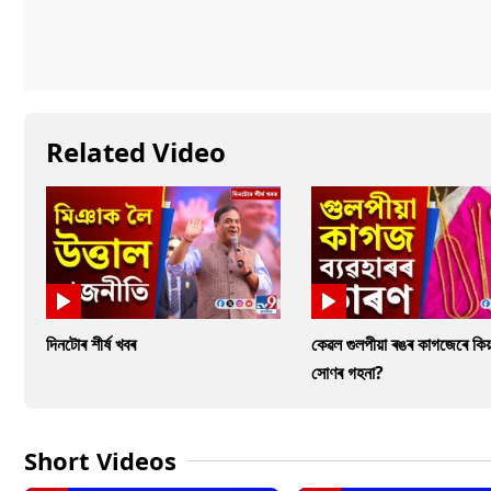
Related Video
দিনটোৰ শীৰ্ষ খবৰ
কেৱল গুলপীয়া ৰঙৰ কাগজেৰে কিয়
সোণৰ গহনা?
Short Videos