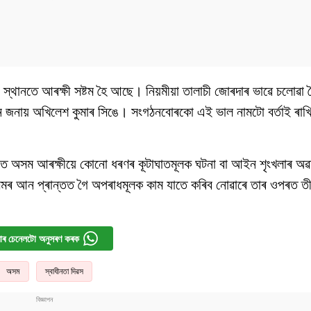
িটো স্থানতে আৰক্ষী সষ্টম হৈ আছে। নিয়মীয়া তালাচী জোৰদাৰ ভাৱে চলোৱ
ান জনায় অখিলেশ কুমাৰ সিঙে। সংগঠনবোৰকো এই ভাল নামটো বৰ্তাই ৰাখ
়ত অসম আৰক্ষীয়ে কোনো ধৰণৰ কূটাঘাতমূলক ঘটনা বা আইন শৃংখলাৰ অৱ
 আন প্ৰান্তত গৈ অপৰাধমূলক কাম যাতে কৰিব নোৱাৰে তাৰ ওপৰত তীক্ষ্ণ দৃ
ৰ চেনেলটো অনুসৰণ কৰক
অসম
স্বাধীনতা দিৱস