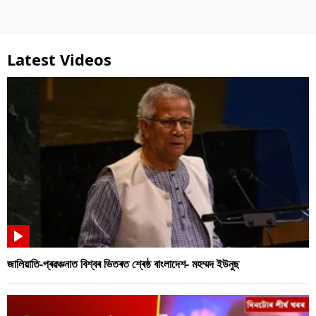
Latest Videos
জালিয়াতি-প্ৰৱঞ্চনাত বিশ্বৰ ভিতৰত শ্ৰেষ্ঠ বাংলাদেশ- মহম্মদ ইউনুছ