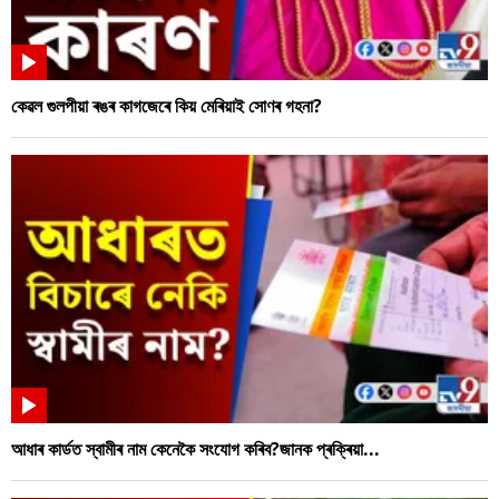
কেৱল গুলপীয়া ৰঙৰ কাগজেৰে কিয় মেৰিয়াই সোণৰ গহনা?
আধাৰ কাৰ্ডত স্বামীৰ নাম কেনেকৈ সংযোগ কৰিব?জানক প্ৰক্ৰিয়া...