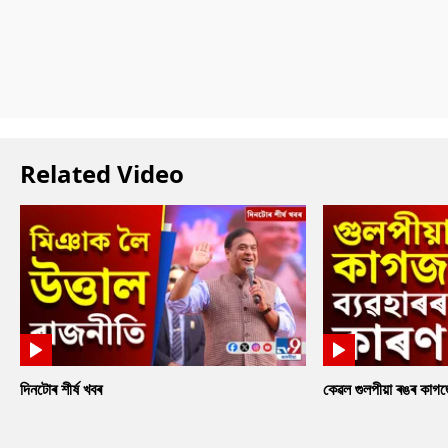
Related Video
দিনটোৰ শীৰ্ষ খবৰ
কেৱল গুলপীয়া ৰঙৰ কাগ