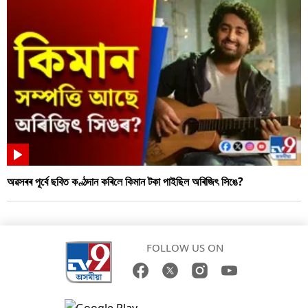
অৱসৰৰ পূৰ্বে ছবিত কণ্ঠদান কৰিলে কিমান টকা পাইছিল অৰিজিৎ সিঙে?
FOLLOW US ON