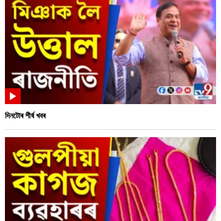
দিনটোৰ শীৰ্ষ খবৰ