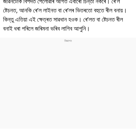
জীৱনটোক বিপদত পেলোৱাৰ আগত এবাৰো চিন্তা নকৰে। ৰে’ল
বিশ্ব
ষ্টেচনত, আনকি ৰে’ল লাইনত বা ৰে’লৰ ভিতৰতো বহুতে ৰীল বনায়।
প্ৰযুক্তি
কিন্তু এতিয়া এই ক্ষেত্ৰত সাৱধান হওক। ৰে’লত বা ষ্টেচনত ৰীল
বনাই ধৰা পৰিলে জৰিমনা ভৰিব লাগিব আপুনি।
Videos