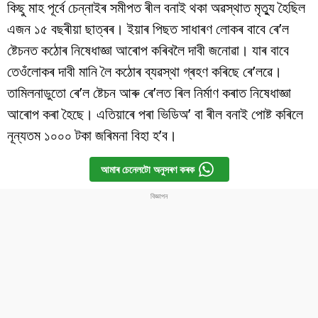
কিছু মাহ পূৰ্বে চেন্নাইৰ সমীপত ৰীল বনাই থকা অৱস্থাত মৃত্যু হৈছিল
এজন ১৫ বছৰীয়া ছাত্ৰৰ। ইয়াৰ পিছত সাধাৰণ লোকৰ বাবে ৰে’ল
ষ্টেচনত কঠোৰ নিষেধাজ্ঞা আৰোপ কৰিবলৈ দাবী জনোৱা। যাৰ বাবে
তেওঁলোকৰ দাবী মানি লৈ কঠোৰ ব্যৱস্থা গ্ৰহণ কৰিছে ৰে’লৱে।
তামিলনাডুতো ৰে’ল ষ্টেচন আৰু ৰে’লত ৰিল নিৰ্মাণ কৰাত নিষেধাজ্ঞা
আৰোপ কৰা হৈছে। এতিয়াৰে পৰা ভিডিঅ’ বা ৰীল বনাই পোষ্ট কৰিলে
নূন্যতম ১০০০ টকা জৰিমনা বিহা হ’ব।
আমাৰ চেনেলটো অনুসৰণ কৰক