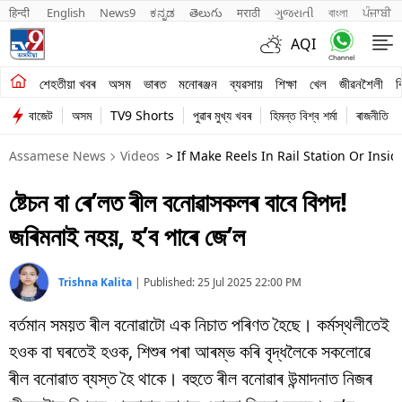
हिन्दी 
English
News9
ಕನ್ನಡ
తెలుగు
मराठी
ગુજરાતી
বাংলা
ਪੰਜਾਬੀ
AQI
শেহতীয়া খবৰ
শেহতীয়া খবৰ
অসম
ভাৰত
মনোৰঞ্জন
ব্যৱসায়
শিক্ষা
খেল
জীৱনশৈলী
ব
বাজেট
অসম
TV9 Shorts
পুৱাৰ মুখ্য খবৰ
হিমন্ত বিশ্ব শৰ্মা
ৰাজনীতি
অসম
Assamese News
Videos
> If Make Reels In Rail Station Or Insid
ভাৰত
ষ্টেচন বা ৰে’লত ৰীল বনোৱাসকলৰ বাবে বিপদ!
মনোৰঞ্জন
জৰিমনাই নহয়, হ’ব পাৰে জে’ল
ব্যৱসায়
শিক্ষা
Trishna Kalita
|
Published:
25 Jul 2025 22:00 PM
বৰ্তমান সময়ত ৰীল বনোৱাটো এক নিচাত পৰিণত হৈছে। কৰ্মস্থলীতেই
খেল
হওক বা ঘৰতেই হওক, শিশুৰ পৰা আৰম্ভ কৰি বৃদ্ধলৈকে সকলোৱে
জীৱনশৈলী
ৰীল বনোৱাত ব্যস্ত হৈ থাকে। বহুতে ৰীল বনোৱাৰ উন্মাদনাত নিজৰ