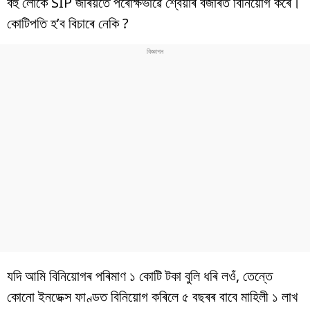
বহু লোকে SIP জৰিয়তে পৰোক্ষভাৱে শ্বেয়াৰ বজাৰত বিনিয়োগ কৰে।
বিশ্ব
কোটিপতি হ’ব বিচাৰে নেকি ?
প্ৰযুক্তি
Videos
যদি আমি বিনিয়োগৰ পৰিমাণ ১ কোটি টকা বুলি ধৰি লওঁ, তেন্তে
কোনো ইনডেক্স ফাণ্ডত বিনিয়োগ কৰিলে ৫ বছৰৰ বাবে মাহিলী ১ লাখ