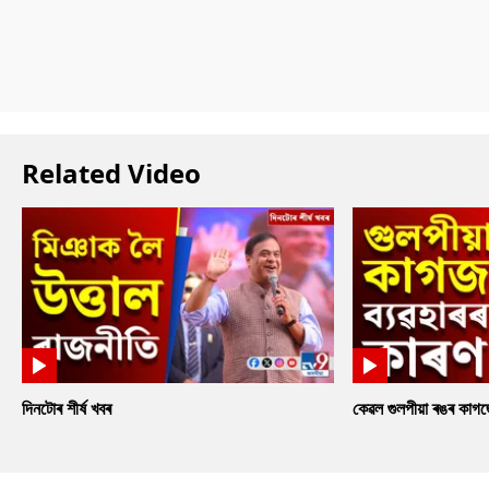
Related Video
দিনটোৰ শীৰ্ষ খবৰ
কেৱল গুলপীয়া ৰঙৰ কাগ