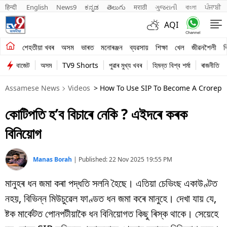
हिन्दी 
English
News9
ಕನ್ನಡ
తెలుగు
मराठी
ગુજરાતી
বাংলা
ਪੰਜਾਬੀ
AQI
শেহতীয়া খবৰ
শেহতীয়া খবৰ
অসম
ভাৰত
মনোৰঞ্জন
ব্যৱসায়
শিক্ষা
খেল
জীৱনশৈলী
ব
বাজেট
অসম
TV9 Shorts
পুৱাৰ মুখ্য খবৰ
হিমন্ত বিশ্ব শৰ্মা
ৰাজনীতি
অসম
Assamese News
Videos
> How To Use SIP To Become A Crorepa
ভাৰত
কোটিপতি হ’ব বিচাৰে নেকি ? এইদৰে কৰক
মনোৰঞ্জন
বিনিয়োগ
ব্যৱসায়
শিক্ষা
Manas Borah
|
Published:
22 Nov 2025 19:55 PM
মানুহৰ ধন জমা কৰা পদ্ধতি সলনি হৈছে। এতিয়া চেভিংছ একাউণ্টত
খেল
নহয়, বিভিন্ন মিউচুৱেল ফাণ্ডত ধন জমা কৰে মানুহে। দেখা যায় যে,
জীৱনশৈলী
ষ্টক মাৰ্কেটত পোনপটীয়াকৈ ধন বিনিয়োগত কিছু ৰিস্ক থাকে। সেয়েহে