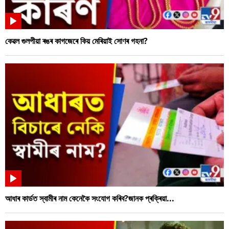
কেৱল গুলপীয়া ৰঙৰ কাগজেৰে কিয় মেৰিয়াই সোণৰ গহনা?
আধাৰ কাৰ্ডত স্বামীৰ নাম কেনেকৈ সংযোগ কৰিব?জানক প্ৰক্ৰিয়া...