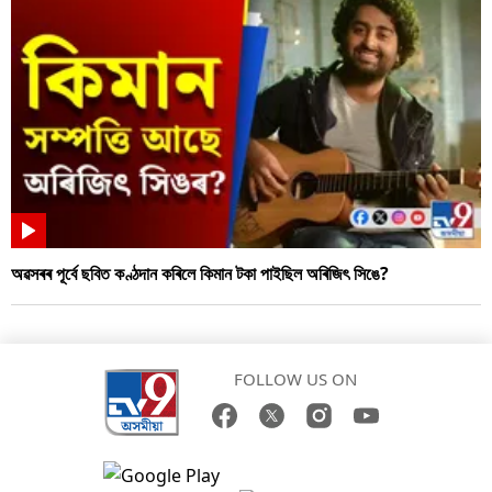
অৱসৰৰ পূৰ্বে ছবিত কণ্ঠদান কৰিলে কিমান টকা পাইছিল অৰিজিৎ সিঙে?
FOLLOW US ON