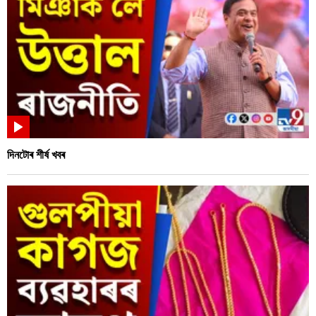
দিনটোৰ শীৰ্ষ খবৰ