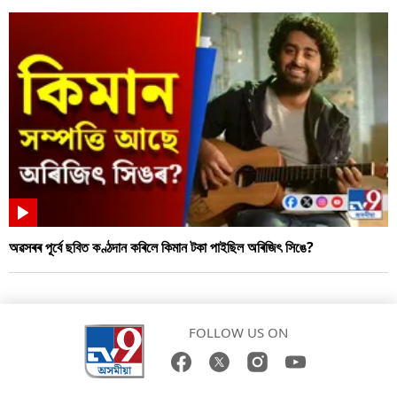
অৱসৰৰ পূৰ্বে ছবিত কণ্ঠদান কৰিলে কিমান টকা পাইছিল অৰিজিৎ সিঙে?
FOLLOW US ON