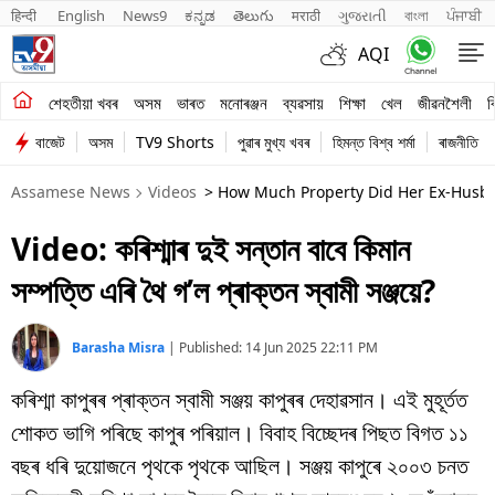
हिन्दी 
English
News9
ಕನ್ನಡ
తెలుగు
मराठी
ગુજરાતી
বাংলা
ਪੰਜਾਬੀ
AQI
শেহতীয়া খবৰ
শেহতীয়া খবৰ
অসম
ভাৰত
মনোৰঞ্জন
ব্যৱসায়
শিক্ষা
খেল
জীৱনশৈলী
ব
বাজেট
অসম
TV9 Shorts
পুৱাৰ মুখ্য খবৰ
হিমন্ত বিশ্ব শৰ্মা
ৰাজনীতি
অসম
Assamese News
Videos
> How Much Property Did Her Ex-Husba
ভাৰত
Video: কৰিশ্মাৰ দুই সন্তান বাবে কিমান
মনোৰঞ্জন
সম্পত্তি এৰি থৈ গ’ল প্ৰাক্তন স্বামী সঞ্জয়ে?
ব্যৱসায়
শিক্ষা
Barasha Misra
|
Published:
14 Jun 2025 22:11 PM
কৰিশ্মা কাপুৰৰ প্ৰাক্তন স্বামী সঞ্জয় কাপুৰৰ দেহাৱসান। এই মুহূৰ্তত
খেল
শোকত ভাগি পৰিছে কাপুৰ পৰিয়াল। বিবাহ বিচ্ছেদৰ পিছত বিগত ১১
জীৱনশৈলী
বছৰ ধৰি দুয়োজনে পৃথকে পৃথকে আছিল। সঞ্জয় কাপুৰে ২০০৩ চনত