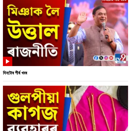
দিনটোৰ শীৰ্ষ খবৰ