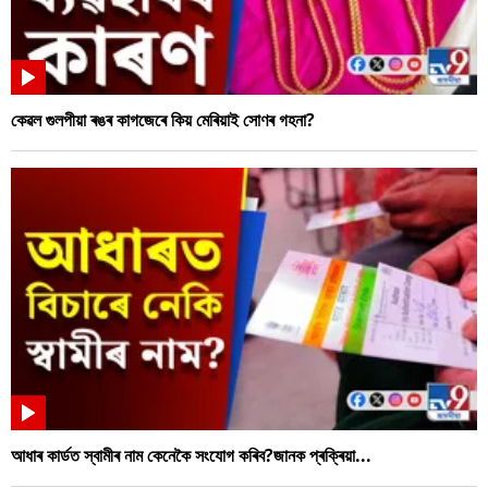
কেৱল গুলপীয়া ৰঙৰ কাগজেৰে কিয় মেৰিয়াই সোণৰ গহনা?
আধাৰ কাৰ্ডত স্বামীৰ নাম কেনেকৈ সংযোগ কৰিব?জানক প্ৰক্ৰিয়া...