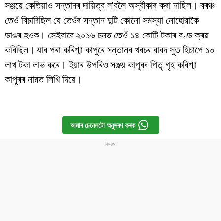
সঞ্জয়ে কেতিয়াও সন্তানৰ দায়িত্ব ল’বলৈ অস্বীকাৰ কৰা নাছিল। বৰঞ্চ
তেওঁ বিচাৰিছিল যে তেওঁৰ সন্তান দুটি কোনো সমস্যা নোহোৱাকৈ
ডাঙৰ হওক। সেইবাবে ২০১৬ চনত তেওঁ ১৪ কোটি টকাৰ বণ্ড ক্ৰয়
কৰিছিল। যাৰ পৰা কৰিশ্মা কাপুৰে সন্তানৰ খৰচৰ বাবদ সুত হিচাপে ১০
লাখ টকা লাভ কৰে। ইয়াৰ উপৰিও সঞ্জয় কাপুৰৰ পিতৃ গৃহ কৰিশ্মা
কাপুৰৰ নামত লিখি দিয়ে।
আমাৰ চেনেলটো অনুসৰণ কৰক