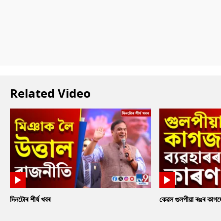
Related Video
দিনটোৰ শীৰ্ষ খবৰ
কেৱল গুলপীয়া ৰঙৰ কাগ