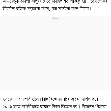
অভিনেত্ৰী কৰিশ্মা কাপুৰৰ সৈতে বিবাহপাশত আবদ্ধ হয়। তেওঁলোকৰ
বিশ্ব
জীৱনলৈ দুটিকৈ সন্তানো আহে, নাম সমেইৰা আৰু কিয়ান।
প্ৰযুক্তি
Videos
২০১৪ চনত দম্পতীহালে বিবাহ বিচ্ছেদৰ বাবে আবেন দাখিল কৰে।
২০১৬ চনত আইনীভাৱে দুয়োৰে বিবাহ বিচ্ছেদ হয়। বিচ্ছেদৰ পিছতো