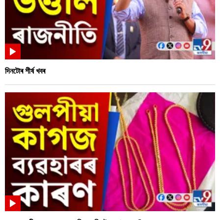
দিনটোৰ শীৰ্ষ খবৰ