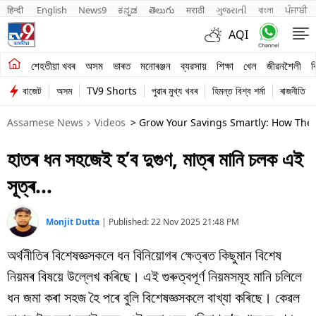
हिन्दी 
English
News9
ಕನ್ನಡ
తెలుగు
मराठी
ગુજરાતી
বাংলা
ਪੰਜਾਬੀ
AQI
শেহতীয়া খবৰ
শেহতীয়া খবৰ
অসম
ভাৰত
মনোৰঞ্জন
ব্যৱসায়
শিক্ষা
খেল
জীৱনশৈলী
ব
বাজেট
অসম
TV9 Shorts
পুৱাৰ মুখ্য খবৰ
হিমন্ত বিশ্ব শৰ্মা
ৰাজনীতি
অসম
Assamese News
Videos
> Grow Your Savings Smartly: How The 
ভাৰত
হাতৰ ধন সহজেই হ’ব দুগুণ, মাত্ৰ মানি চলক এই
মনোৰঞ্জন
সূত্ৰ…
ব্যৱসায়
শিক্ষা
Monjit Dutta
|
Published:
22 Nov 2025 21:48 PM
অৰ্থনীতিৰ বিশেষজ্ঞসকলে ধন বিনিয়োগৰ ক্ষেত্ৰত কিছুমান বিশেষ
খেল
নিয়মৰ বিষয়ে উল্লেখ কৰিছে। এই গুৰুত্বপূৰ্ণ নিয়মসমূহ মানি চলিলে
জীৱনশৈলী
ধন জমা কৰা সহজ হৈ পৰে বুলি বিশেষজ্ঞসকলে বাখ্যা কৰিছে। কেৱল