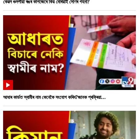
কেৱল গুলপীয়া ৰঙৰ কাগজেৰে কিয় মেৰিয়াই সোণৰ গহনা?
আধাৰ কাৰ্ডত স্বামীৰ নাম কেনেকৈ সংযোগ কৰিব?জানক প্ৰক্ৰিয়া...