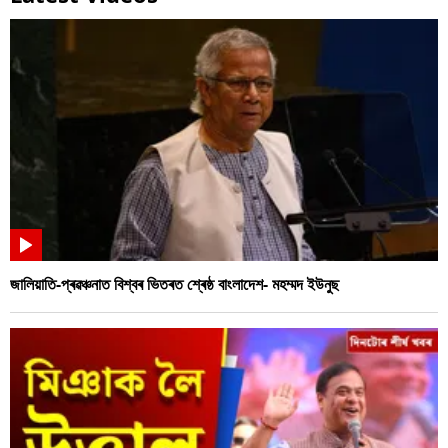
জালিয়াতি-প্ৰৱঞ্চনাত বিশ্বৰ ভিতৰত শ্ৰেষ্ঠ বাংলাদেশ- মহম্মদ ইউনুছ