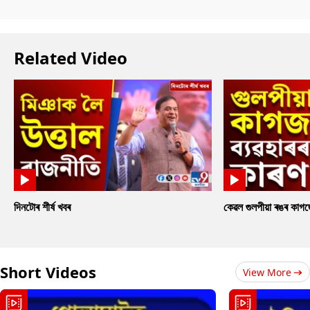
Related Video
দিনটোৰ শীৰ্ষ খবৰ
কেৱল গুলপীয়া ৰঙৰ কাগ
Short Videos
View More