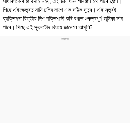
সাধাৰণকৈ জমা কৰাই নহয়, এই জমা ধনৰ পৰিমাণ হ’ব পাৰে দুগুণ।
বিশ্ব
পিছে এইক্ষেত্ৰত মানি চলিব লাগে এক সঠিক সূত্ৰ। এই সূত্ৰই
প্ৰযুক্তি
ব্যক্তিগত বিত্তীয় দিশ শক্তিশালী কৰি ৰখাত গুৰুত্বপূৰ্ণ ভূমিকা ল’ব
পাৰে। পিছে এই সূত্ৰটোৰ বিষয়ে জানেনে আপুনি?
Videos