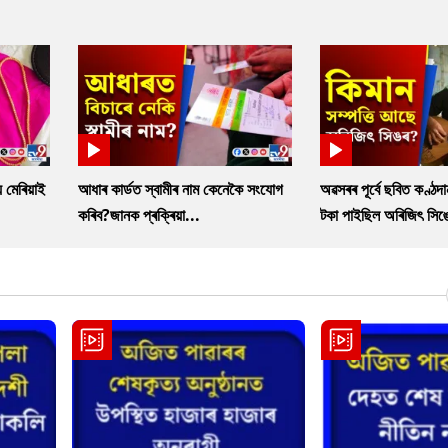
 মেৰিয়াই
আধাৰ কাৰ্ডত স্বামীৰ নাম কেনেকৈ সংযোগ
অৱসৰৰ পূৰ্বে ছবিত কণ্ঠদ
কৰিব?জানক প্ৰক্ৰিয়া...
টকা পাইছিল অৰিজিৎ সিঙ