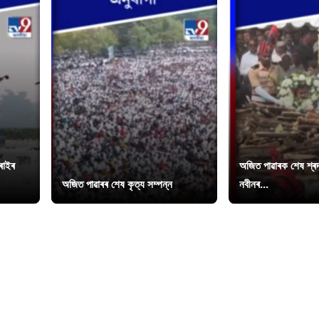
চৰাইৰ
অজিত পাৱাৰক শেষ শ্ৰদ্
অজিত পাৱাৰৰ শেষ কৃত্য সম্পন্ন
নবীনৰ...