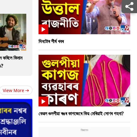
দিনটোৰ শীৰ্ষ খবৰ
ান কৰিলে কিমান
ে?
View More
কেৱল গুলপীয়া ৰঙৰ কাগজেৰে কিয় মেৰিয়াই সোণৰ গহনা?