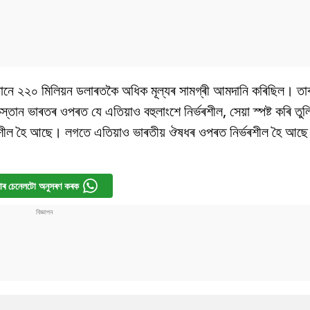
ানে ২২০ মিলিয়ন ডলাৰতকৈ অধিক মূল্যৰ সামগ্ৰী আমদানি কৰিছিল। তাৰ পূ
তান ভাৰতৰ ওপৰত যে এতিয়াও বহুলাংশে নিৰ্ভৰশীল, সেয়া স্পষ্ট কৰি তু
ৰশীল হৈ আছে। লগতে এতিয়াও ভাৰতীয় ঔষধৰ ওপৰত নিৰ্ভৰশীল হৈ আছে 
ৰ চেনেলটো অনুসৰণ কৰক