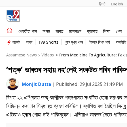
हिन्दी 
English
শেহতীয়া খবৰ
মনোৰঞ্জন
শেহতীয়া খবৰ
অসম
ভাৰত
মনোৰঞ্জন
ব্যৱসায়
শিক্ষা
খেল
অসম
ব্যৱসায়
বাজেট
অসম
TV9 Shorts
পুৱাৰ মুখ্য খবৰ
হিমন্ত বিশ্ব শৰ্মা
ৰাজনীতি
ভাৰত
Assamese News
Videos
> From Medicine To Agriculture: Pak
‘শত্ৰু’ ভাৰতৰ সহায় নহ’লেই সংকটত পৰিব পাকিস
Monjit Dutta
|
Published:
29 Jul 2025 21:49 PM
বিগত ২২ এপ্ৰিলত জম্মু-কাশ্মীৰৰ পহলগামত সংঘটিত হোৱা ভয়ংকৰ সন্
বিচ্ছিন্ন কৰাৰ সিদ্ধান্ত গ্ৰহণ কৰিছিল। স্থগিত ৰখা হৈছিল সিন্ধ
এতিয়াও হ্ৰাস পোৱা নাই পাকিস্তান। এতিয়াও ভাৰতৰ সৈতে পাকিস্তা