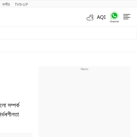
मनी9
TV9-UP
AQI
Videos
ো সম্পৰ্ক
িৰ্ভৰশীলতা