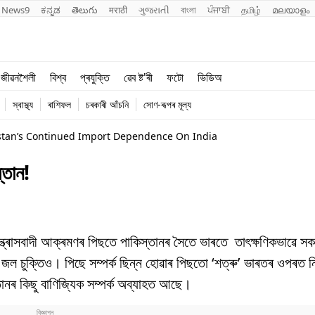
News9
ಕನ್ನಡ
తెలుగు
मराठी
ગુજરાતી
বাংলা
ਪੰਜਾਬੀ
தமிழ்
മലയാളം
শিক্ষা
বিশ্ব
জীৱনশৈলী
বিশ্ব
প্ৰযুক্তি
ৱেব ষ্ট'ৰী
ফটো
ভিডিঅ
খেল
প্ৰযুক্তি
স্বাস্থ্য
ৰাশিফল
চৰকাৰী আঁচনি
সোণ-ৰূপৰ মূল্য
জীৱনশৈলী
istan’s Continued Import Dependence On India
্তান!
ত্ৰাসবাদী আক্ৰমণৰ পিছতে পাকিস্তানৰ সৈতে ভাৰতে তাৎক্ষণিকভাৱে সকল
ু জল চুক্তিও। পিছে সম্পৰ্ক ছিন্ন হোৱাৰ পিছতো ‘শত্ৰু’ ভাৰতৰ ওপৰত ন
নৰ কিছু বাণিজ্যিক সম্পৰ্ক অব্যাহত আছে।