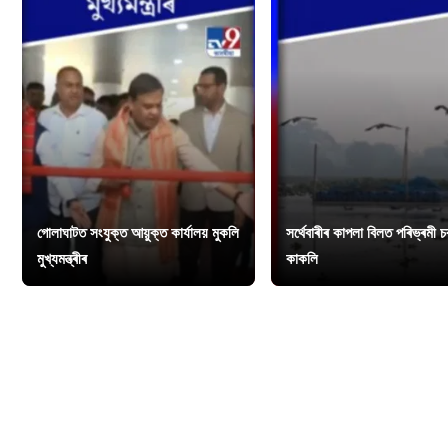
গোলাঘাটত সংযুক্ত আয়ুক্ত কাৰ্যালয় মুকলি
সৰ্থেবাৰীৰ কাপলা বিলত পৰিভ্ৰমী 
মুখ্যমন্ত্ৰীৰ
কাকলি