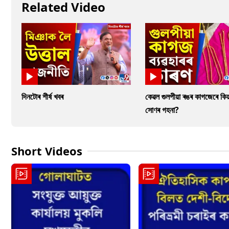
Related Video
দিনটোৰ শীৰ্ষ খবৰ
কেৱল গুলপীয়া ৰঙৰ কাগজেৰে কিয়
সোণৰ গহনা?
Short Videos