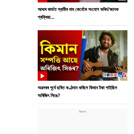
আধাৰ কাৰ্ডত স্বামীৰ নাম কেনেকৈ সংযোগ কৰিব?জানক
প্ৰক্ৰিয়া...
অৱসৰৰ পূৰ্বে ছবিত কণ্ঠদান কৰিলে কিমান টকা পাইছিল
অৰিজিৎ সিঙে?