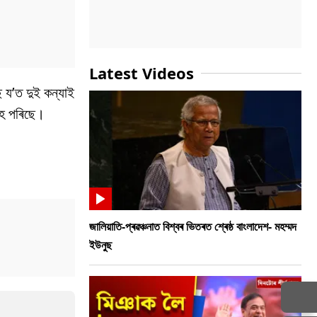
Latest Videos
ে য’ত দুই কন্যাই
হৈ পৰিছে।
জালিয়াতি-প্ৰৱঞ্চনাত বিশ্বৰ ভিতৰত শ্ৰেষ্ঠ বাংলাদেশ- মহম্মদ
ইউনুছ