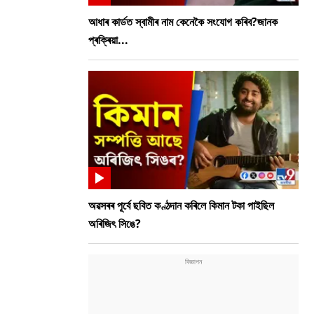
আধাৰ কাৰ্ডত স্বামীৰ নাম কেনেকৈ সংযোগ কৰিব?জানক
প্ৰক্ৰিয়া...
অৱসৰৰ পূৰ্বে ছবিত কণ্ঠদান কৰিলে কিমান টকা পাইছিল
অৰিজিৎ সিঙে?