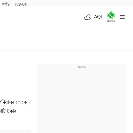
मनी9
TV9-UP
AQI
Videos
ৰে পৰিয়ালৰ লোকে।
কোটি টকাৰ