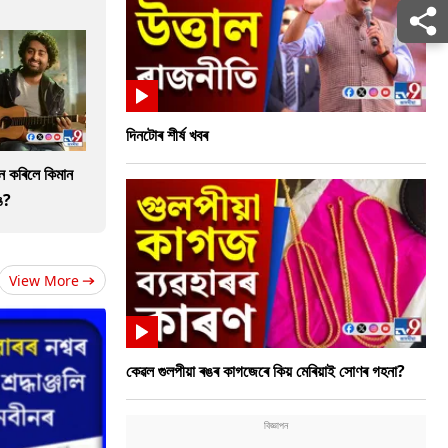
দিনটোৰ শীৰ্ষ খবৰ
ান কৰিলে কিমান
ে?
View More
কেৱল গুলপীয়া ৰঙৰ কাগজেৰে কিয় মেৰিয়াই সোণৰ গহনা?