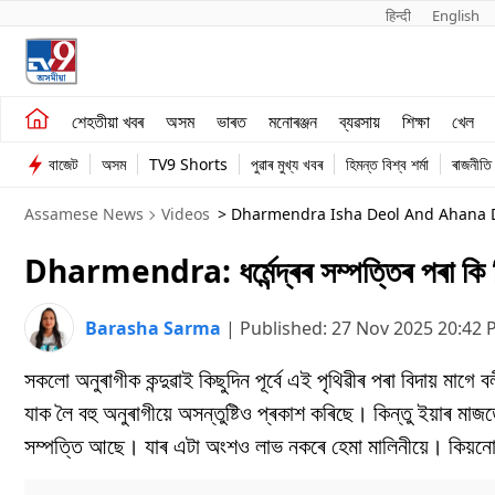
हिन्दी 
English
শেহতীয়া খবৰ
মনোৰঞ্জন
শেহতীয়া খবৰ
অসম
ভাৰত
মনোৰঞ্জন
ব্যৱসায়
শিক্ষা
খেল
অসম
ব্যৱসায়
বাজেট
অসম
TV9 Shorts
পুৱাৰ মুখ্য খবৰ
হিমন্ত বিশ্ব শৰ্মা
ৰাজনীতি
ভাৰত
Assamese News
Videos
> Dharmendra Isha Deol And Ahana Deo
Dharmendra: ধৰ্মেন্দ্ৰৰ সম্পত্তিৰ পৰা কি ব
Barasha Sarma
|
Published:
27 Nov 2025 20:42
সকলো অনুৰাগীক কন্দুৱাই কিছুদিন পূৰ্বে এই পৃথিৱীৰ পৰা বিদায় মাগে
যাক লৈ বহু অনুৰাগীয়ে অসন্তুষ্টিও প্ৰকাশ কৰিছে। কিন্তু ইয়াৰ মাজতে 
সম্পত্তি আছে। যাৰ এটা অংশও লাভ নকৰে হেমা মালিনীয়ে। কিয়নো ধৰ্