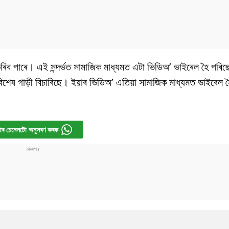
ভ কৰিব পাৰে। এই সন্দৰ্ভত সামাজিক মাধ্যমত এটা ভিডিঅ’ ভাইৰেল হৈ পৰিছ
িশেষ গাড়ী বিচাৰিছে। ইয়াৰ ভিডিঅ’ এতিয়া সামাজিক মাধ্যমত ভাইৰেল 
ৰ চেনেলটো অনুসৰণ কৰক