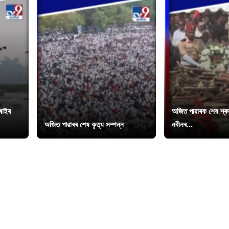
চৰাইৰ
অজিত পাৱাৰক শেষ শ্ৰদ্
অজিত পাৱাৰৰ শেষ কৃত্য সম্পন্ন
নবীনৰ...