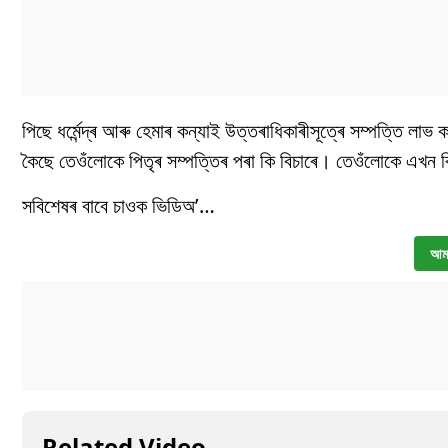
পিছে ধৰ্মেন্দ্ৰ আৰু হেমাৰ কন্যাই উত্তৰাধিকাৰীসূত্ৰে সম্পত্তি লা
কৈছে তেওঁলোকে পিতৃৰ সম্পত্তিৰ পৰা কি বিচাৰে। তেওঁলোকে এখন ব
সবিশেষৰ বাবে চাওক ভিডিঅ’…
আমা
Related Video