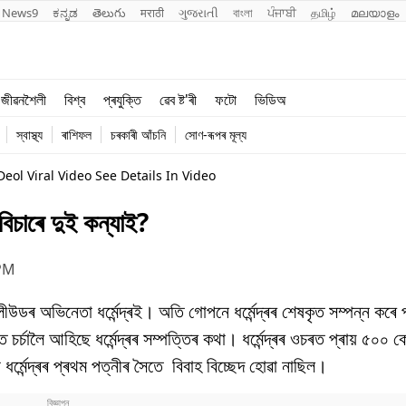
News9
ಕನ್ನಡ
తెలుగు
मराठी
ગુજરાતી
বাংলা
ਪੰਜਾਬੀ
தமிழ்
മലയാളം
শিক্ষা
বিশ্ব
জীৱনশৈলী
বিশ্ব
প্ৰযুক্তি
ৱেব ষ্ট'ৰী
ফটো
ভিডিঅ
খেল
প্ৰযুক্তি
স্বাস্থ্য
ৰাশিফল
চৰকাৰী আঁচনি
সোণ-ৰূপৰ মূল্য
জীৱনশৈলী
l Viral Video See Details In Video
িচাৰে দুই কন্যাই?
 PM
 বলীউডৰ অভিনেতা ধৰ্মেন্দ্ৰই। অতি গোপনে ধৰ্মেন্দ্ৰৰ শেষকৃত সম্পন্ন ক
চৰ্চালৈ আহিছে ধৰ্মেন্দ্ৰৰ সম্পত্তিৰ কথা। ধৰ্মেন্দ্ৰৰ ওচৰত প্ৰায় ৫০০ 
মেন্দ্ৰৰ প্ৰথম পত্নীৰ সৈতে বিবাহ বিচ্ছেদ হোৱা নাছিল।