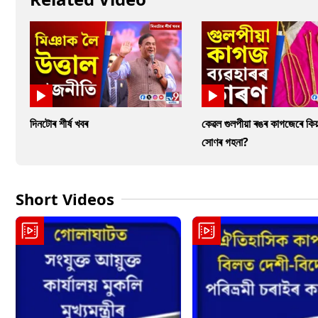
দিনটোৰ শীৰ্ষ খবৰ
কেৱল গুলপীয়া ৰঙৰ কাগজেৰে কিয়
সোণৰ গহনা?
Short Videos