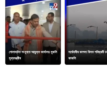
গোলাঘাটত সংযুক্ত আয়ুক্ত কাৰ্যালয় মুকলি
সৰ্থেবাৰীৰ কাপলা বিলত পৰিভ্ৰমী 
মুখ্যমন্ত্ৰীৰ
কাকলি