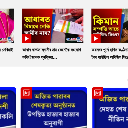
 মেৰিয়াই
আধাৰ কাৰ্ডত স্বামীৰ নাম কেনেকৈ সংযোগ
অৱসৰৰ পূৰ্বে ছবিত কণ্ঠদ
কৰিব?জানক প্ৰক্ৰিয়া...
টকা পাইছিল অৰিজিৎ সিঙ