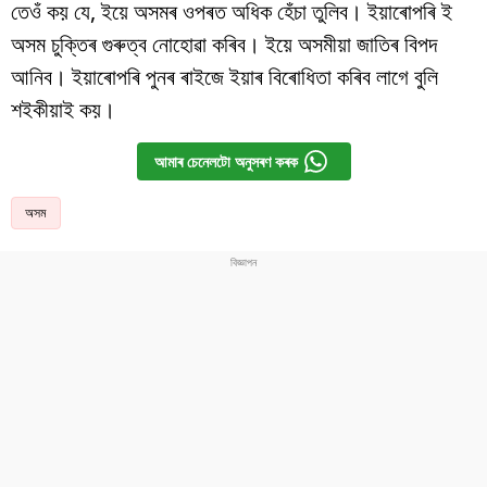
তেওঁ কয় যে, ইয়ে অসমৰ ওপৰত অধিক হেঁচা তুলিব। ইয়াৰোপৰি ই
অসম চুক্তিৰ গুৰুত্ব নোহোৱা কৰিব। ইয়ে অসমীয়া জাতিৰ বিপদ
আনিব। ইয়াৰোপৰি পুনৰ ৰাইজে ইয়াৰ বিৰোধিতা কৰিব লাগে বুলি
শইকীয়াই কয়।
আমাৰ চেনেলটো অনুসৰণ কৰক
অসম