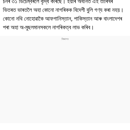
চনৰ ৩১ ডিচেম্বৰলৈ বৃদ্ধি কৰিছে। ইয়াৰ অধীনত এই তাৰিখৰ
বিশ্ব
ভিতৰত ভাৰতলৈ অহা কোনো নাগৰিকক বিদেশী বুলি গণ্য কৰা নহয়।
প্ৰযুক্তি
কোনো নথি নোহোৱাকৈ আফগানিস্তান, পাকিস্তান আৰু বাংলাদেশৰ
পৰা অহা অ-মুছলমানসকলে নাগৰিকত্ব লাভ কৰিব।
Videos