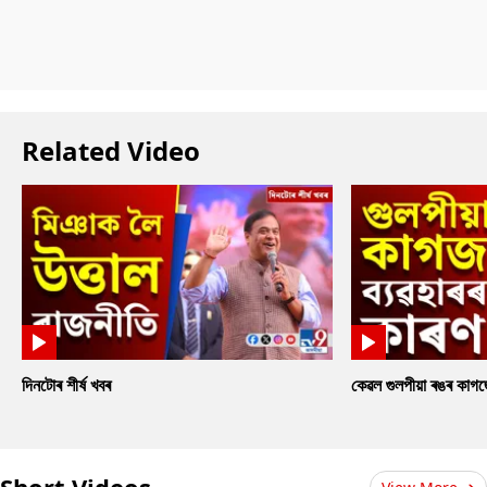
Related Video
দিনটোৰ শীৰ্ষ খবৰ
কেৱল গুলপীয়া ৰঙৰ কাগ
Short Videos