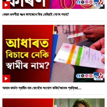
কেৱল গুলপীয়া ৰঙৰ কাগজেৰে কিয় মেৰিয়াই সোণৰ গহনা?
আধাৰ কাৰ্ডত স্বামীৰ নাম কেনেকৈ সংযোগ কৰিব?জানক প্ৰক্ৰিয়া...