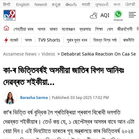
हिन्दी 
English
News9
ಕನ್ನಡ
తెలుగు
मराठी
ગુજરાતી
বাংলা
ਪੰਜਾਬੀ
AQI
শেহতীয়া খবৰ
শেহতীয়া খবৰ
অসম
ভাৰত
মনোৰঞ্জন
ব্যৱসায়
শিক্ষা
খেল
জীৱনশৈলী
ব
বাজেট
অসম
TV9 Shorts
পুৱাৰ মুখ্য খবৰ
হিমন্ত বিশ্ব শৰ্মা
ৰাজনীতি
অসম
Assamese News
Videos
> Debabrat Saikia Reaction On Caa See
ভাৰত
কা-ৰ ভিত্তিবৰ্ষই অসমীয়া জাতিৰ বিপদ আনিবঃ
মনোৰঞ্জন
দেৱব্ৰত শইকীয়া…
ব্যৱসায়
শিক্ষা
Barasha Sarma
|
Published:
03 Sep 2025 17:02 PM
কা’ৰ ভিত্তি বৰ্ষ বৃদ্ধিক লৈ প্ৰতিক্ৰিয়া প্ৰকাশ বিৰোধী দলপতি
খেল
দেৱব্ৰত শইকীয়াৰ। তেওঁ কয় যে, ১ ছেপ্টেম্বৰ অসমৰ বাবে আন এটা
জীৱনশৈলী
বেয়া দিন। এই দিনটোতে ভাৰতৰ গৃহ মন্ত্ৰালয়ে কাৰ ভিত্তিবৰ্ষ ২০২৪