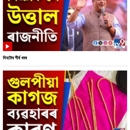
দিনটোৰ শীৰ্ষ খবৰ