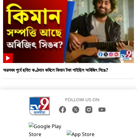
অৱসৰৰ পূৰ্বে ছবিত কণ্ঠদান কৰিলে কিমান টকা পাইছিল অৰিজিৎ সিঙে?
FOLLOW US ON