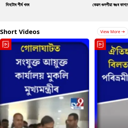
দিনটোৰ শীৰ্ষ খবৰ
কেৱল গুলপীয়া ৰঙৰ কাগ
Short Videos
View More