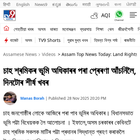
हिन्दी 
English
News9
ಕನ್ನಡ
తెలుగు
मराठी
ગુજરાતી
বাংলা
ਪੰਜਾਬੀ
AQI
শেহতীয়া খবৰ
শেহতীয়া খবৰ
অসম
ভাৰত
মনোৰঞ্জন
ব্যৱসায়
শিক্ষা
খেল
জীৱনশৈলী
ব
বাজেট
অসম
TV9 Shorts
পুৱাৰ মুখ্য খবৰ
হিমন্ত বিশ্ব শৰ্মা
ৰাজনীতি
অসম
Assamese News
Videos
> Assam Top News Today: Land Rights Fo
ভাৰত
চাহ শ্ৰমিকৰ ভূমি অধিকাৰৰ পৰা প্ৰেৰণা আঁচনিলৈ,
মনোৰঞ্জন
দিনটোৰ শীৰ্ষ খবৰ
ব্যৱসায়
শিক্ষা
Manas Borah
|
Published:
28 Nov 2025 20:20 PM
চাহ জনগোষ্ঠীৰ লোকে আজিৰে পৰা পাব ভূমিৰ অধিকাৰ। বিধানসভাত
খেল
ভূমি পট্টা বিধেয়কক লৈ আলোচনা । ইফালে,অসম চৰকাৰৰ কেবিনটে
জীৱনশৈলী
চাহ শ্ৰমিক সকলক মাটিৰ পট্টা প্ৰদানৰ সিদ্ধান্ত গ্ৰহণ কৰাকলৈ