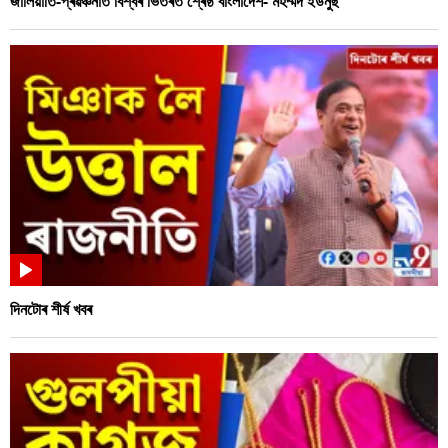
জালিয়াতি-প্ৰৱঞ্চনাত বিশ্বৰ ভিতৰত শ্ৰেষ্ঠ বাংলাদেশ- মহম্মদ ইউনুছ
দিনটোৰ শীৰ্ষ খবৰ