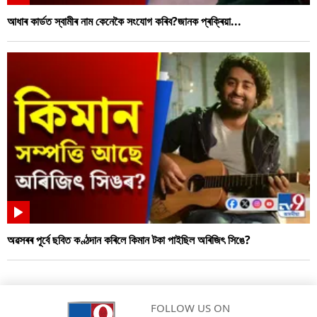
আধাৰ কাৰ্ডত স্বামীৰ নাম কেনেকৈ সংযোগ কৰিব?জানক প্ৰক্ৰিয়া...
অৱসৰৰ পূৰ্বে ছবিত কণ্ঠদান কৰিলে কিমান টকা পাইছিল অৰিজিৎ সিঙে?
FOLLOW US ON