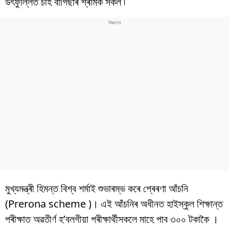
উৎফুল্লিত চাহ বাগিছাৰ শ্ৰমিক সকল ৷
বিশ্ব
প্ৰযুক্তি
Videos
মুখ্যমন্ত্ৰী হিমন্ত বিশ্ব শৰ্মাই শুভাৰম্ভ কৰে প্ৰেৰণা আঁচনি
(Prerona scheme )। এই আঁচনিৰ অধীনত হাইস্কুল শিক্ষান্ত
পৰীক্ষাত অৱতীৰ্ণ হ’বলগীয়া পৰীক্ষাৰ্থীসকলে মাহে পাব ৩০০ টকাকৈ ।