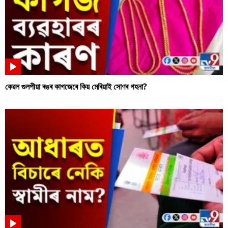
কেৱল গুলপীয়া ৰঙৰ কাগজেৰে কিয় মেৰিয়াই সোণৰ গহনা?