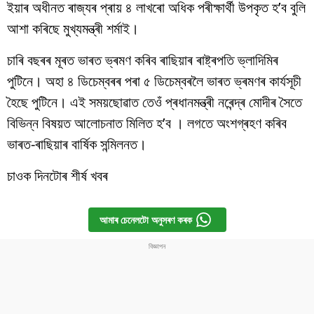
ইয়াৰ অধীনত ৰাজ্যৰ প্ৰায় ৪ লাখৰো অধিক পৰীক্ষাৰ্থী উপকৃত হ’ব বুলি
আশা কৰিছে মুখ্যমন্ত্ৰী শৰ্মাই।
চাৰি বছৰৰ মূৰত ভাৰত ভ্ৰমণ কৰিব ৰাছিয়াৰ ৰাষ্ট্ৰপতি ভ্লাদিমিৰ
পুটিনে। অহা ৪ ডিচেম্বৰৰ পৰা ৫ ডিচেম্বৰলৈ ভাৰত ভ্ৰমণৰ কাৰ্যসূচী
হৈছে পুটিনে। এই সময়ছোৱাত তেওঁ প্ৰধানমন্ত্ৰী নৰেন্দ্ৰ মোদীৰ সৈতে
বিভিন্ন বিষয়ত আলোচনাত মিলিত হ’ব । লগতে অংশগ্ৰহণ কৰিব
ভাৰত-ৰাছিয়াৰ বাৰ্ষিক সন্মিলনত।
চাওক দিনটোৰ শীৰ্ষ খবৰ
আমাৰ চেনেলটো অনুসৰণ কৰক