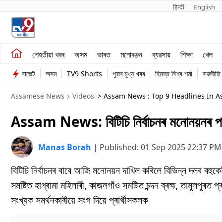
हिन्दी 
English
শেহতীয়া খবৰ
মনোৰঞ্জন
শেহতীয়া খবৰ
অসম
ভাৰত
মনোৰঞ্জন
ব্যৱসায়
শিক্ষা
খেল
অসম
ব্যৱসায়
বাজেট
অসম
TV9 Shorts
পুৱাৰ মুখ্য খবৰ
হিমন্ত বিশ্ব শৰ্মা
ৰাজনীতি
ভাৰত
Assamese News
Videos
> Assam News : Top 9 Headlines In 
Assam News: বিটিচি নিৰ্বাচনৰ মনোনয়নৰ পৰা 
Manas Borah
|
Published:
01 Sep 2025 22:37 PM
বিটিচি নিৰ্বাচনৰ বাবে আজি মনোনয়ন দাখিল কৰিলে বিভিন্ন দলৰ বহুকে
সমষ্টিত হাগ্ৰামা মহিলাৰী, কাজলগাঁও সমষ্টিত চন্দন ব্ৰহ্ম, তামুলপুৰ
সংখ্যক সমৰ্থনকাৰীয়ে সংগ দিয়ে প্ৰাৰ্থীসকলক