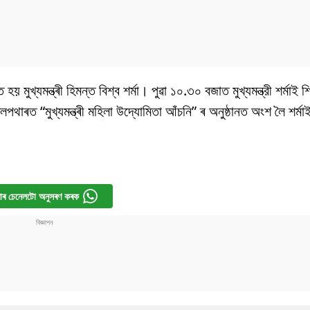
য় মুখ্যমন্ত্ৰী হিমন্ত বিশ্ব শৰ্মা। পুৱা ১০.৩০ বজাত মুখ্যমন্ত্রী শৰ্মাই 
েলপথাৰত “মুখ্যমন্ত্ৰী মহিলা উদ্যোমিতা আঁচনি” ৰ অনুষ্ঠানত অংশ লৈ শৰ্মা
ৰ চেনেলটো অনুসৰণ কৰক