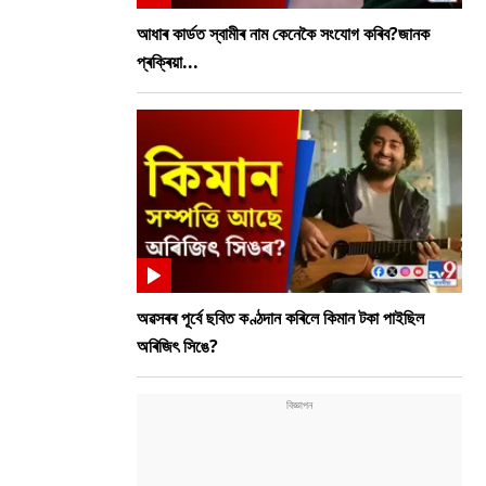
আধাৰ কাৰ্ডত স্বামীৰ নাম কেনেকৈ সংযোগ কৰিব?জানক
প্ৰক্ৰিয়া...
অৱসৰৰ পূৰ্বে ছবিত কণ্ঠদান কৰিলে কিমান টকা পাইছিল
অৰিজিৎ সিঙে?