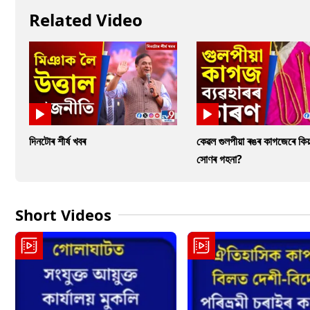
Related Video
দিনটোৰ শীৰ্ষ খবৰ
কেৱল গুলপীয়া ৰঙৰ কাগজেৰে কিয়
সোণৰ গহনা?
Short Videos