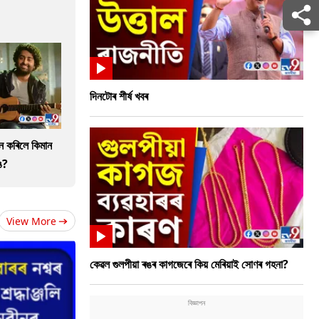
দিনটোৰ শীৰ্ষ খবৰ
ান কৰিলে কিমান
ে?
View More
কেৱল গুলপীয়া ৰঙৰ কাগজেৰে কিয় মেৰিয়াই সোণৰ গহনা?