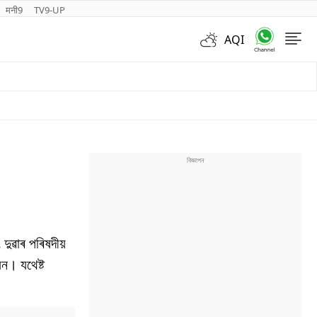
मनी9
TV9-UP
AQI
Videos
 দুৱাৰ পৰিষদীয়
য়ন। যথেষ্ট