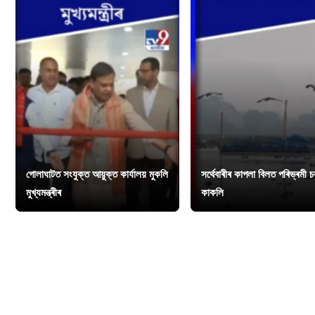
গোলাঘাটত সংযুক্ত আয়ুক্ত কাৰ্যালয় মুকলি
সৰ্থেবাৰীৰ কাপলা বিলত পৰিভ্ৰমী 
মুখ্যমন্ত্ৰীৰ
কাকলি