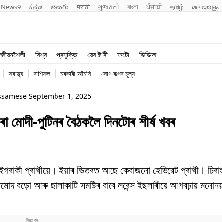
News9
ಕನ್ನಡ
తెలుగు
मराठी
ગુજરાતી
বাংলা
ਪੰਜਾਬੀ
தமிழ்
മലയാളം
শিক্ষা
বিশ্ব
জীৱনশৈলী
বিশ্ব
প্ৰযুক্তি
ৱেব ষ্ট'ৰী
ফটো
ভিডিঅ
খেল
প্ৰযুক্তি
স্বাস্থ্য
ৰাশিফল
চৰকাৰী আঁচনি
সোণ-ৰূপৰ মূল্য
জীৱনশৈলী
Assamese September 1, 2025
মোদী-পুটিনৰ বৈঠকলৈ দিনটোৰ শীৰ্ষ খবৰ
ইগৰাকী প্ৰাৰ্থীয়ে। ইয়াৰ ভিতৰত আছে কেবাজনো হেভিৱেট প্ৰাৰ্থী। চিৰাং
ত প্ৰমোদ বড়ো আৰু ছালাকাটি সমষ্টিৰ বাবে লৰেন্স ইছলাৰীয়ে আগবঢ়ায় মনোন