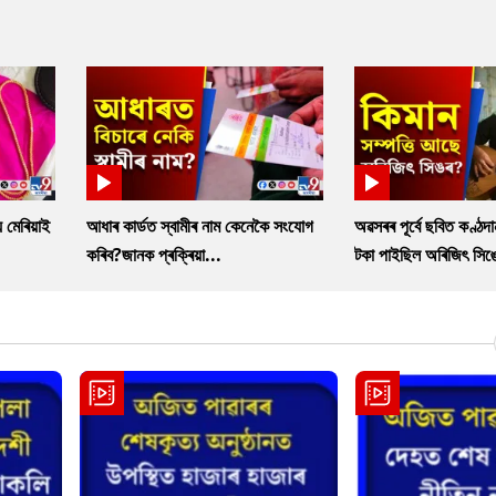
 মেৰিয়াই
আধাৰ কাৰ্ডত স্বামীৰ নাম কেনেকৈ সংযোগ
অৱসৰৰ পূৰ্বে ছবিত কণ্ঠদ
কৰিব?জানক প্ৰক্ৰিয়া...
টকা পাইছিল অৰিজিৎ সিঙ