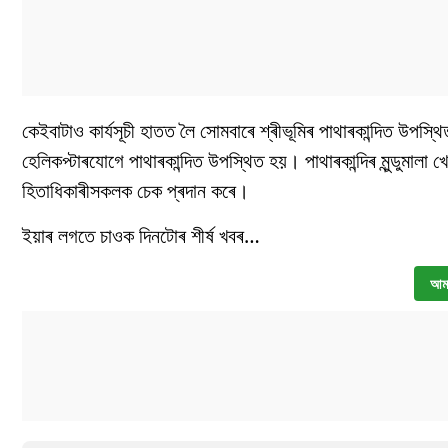
কেইবাটাও কাৰ্যসূচী হাতত লৈ সোমবাৰে শ্ৰীভূমিৰ পাথাৰকান্দিত উপস্থিত হ
হেলিকপ্টাৰযোগে পাথাৰকান্দিত উপস্থিত হয়। পাথাৰকান্দিৰ মুন্ডুমালা খ
হিতাধিকাৰীসকলক চেক প্ৰদান কৰে।
ইয়াৰ লগতে চাওক দিনটোৰ শীৰ্ষ খবৰ…
আমা