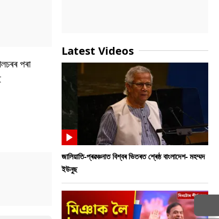
Latest Videos
শিলচৰৰ পৰা
ই
জালিয়াতি-প্ৰৱঞ্চনাত বিশ্বৰ ভিতৰত শ্ৰেষ্ঠ বাংলাদেশ- মহম্মদ
ইউনুছ