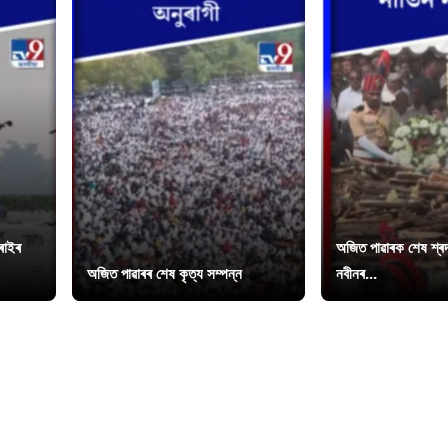
চৰাইৰ
অজিত পাৱাৰক শেষ শ্ৰদ্
অজিত পাৱাৰৰ শেষ কৃত্য সম্পন্ন
নবীনৰ...