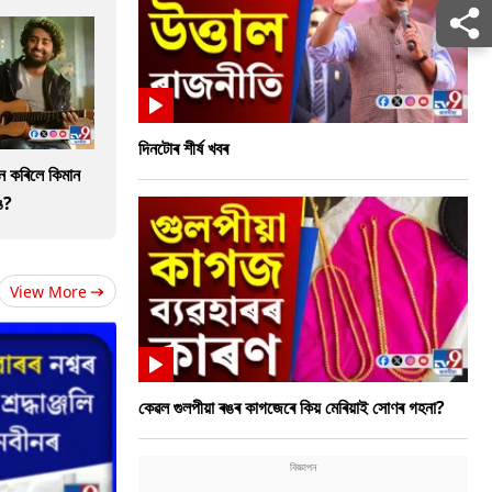
দিনটোৰ শীৰ্ষ খবৰ
ান কৰিলে কিমান
ে?
View More
কেৱল গুলপীয়া ৰঙৰ কাগজেৰে কিয় মেৰিয়াই সোণৰ গহনা?