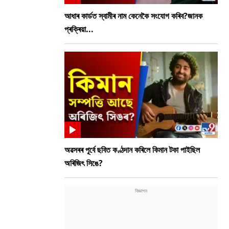
আধাৰ কাৰ্ডত স্বামীৰ নাম কেনেকৈ সংযোগ কৰিব?জানক
প্ৰক্ৰিয়া...
অৱসৰৰ পূৰ্বে ছবিত কণ্ঠদান কৰিলে কিমান টকা পাইছিল
অৰিজিৎ সিঙে?