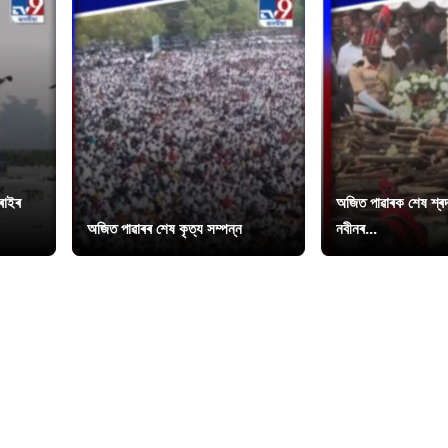
চৰাইৰ
অজিত পাৱাৰক শেষ শ্ৰদ্
অজিত পাৱাৰৰ শেষ কৃত্য সম্পন্ন
নবীনৰ...