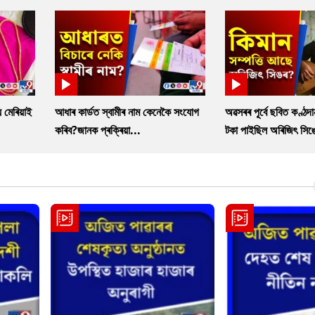
 মেৰিয়াই
আধাৰ কাৰ্ডত স্বামীৰ নাম কেনেকৈ সংযোগ
অৱসৰৰ পূৰ্বে ছবিত কণ্ঠদ
কৰিব?জানক প্ৰক্ৰিয়া...
টকা পাইছিল অৰিজিৎ সিঙ