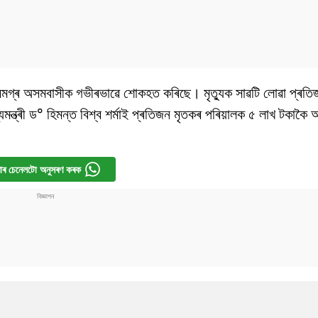
 সমগ্ৰ অসমবাসীক গভীৰভাৱে শোকহত কৰিছে। মৃত্যুক সাৱটি লোৱা প্ৰত
যমন্ত্ৰী ড° হিমন্ত বিশ্ব শৰ্মাই প্ৰতিজন মৃতকৰ পৰিয়ালক ৫ লাখ টকাকৈ 
ৰ চেনেলটো অনুসৰণ কৰক