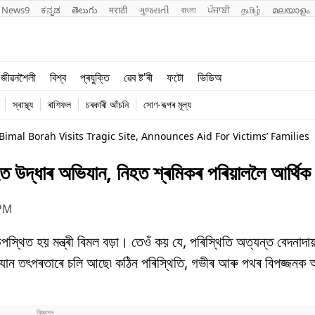
News9
ಕನ್ನಡ
తెలుగు
मराठी
ગુજરાતી
বাংলা
ਪੰਜਾਬੀ
தமிழ்
മലയാളം
শিক্ষা
বিশ্ব
জীৱনশৈলী
বিশ্ব
প্ৰযুক্তি
ৱেব ষ্ট'ৰী
ফটো
ভিডিঅ
খেল
প্ৰযুক্তি
স্বাস্থ্য
ৰাশিফল
চৰকাৰী আঁচনি
সোণ-ৰূপৰ মূল্য
জীৱনশৈলী
imal Borah Visits Tragic Site, Announces Aid For Victims’ Families
যাহত উদ্ধাৰ অভিযান, নিহত শ্ৰমিকৰ পৰিয়াললৈ আৰ্থিক 
 PM
পস্থিত হয় মন্ত্ৰী বিমল বড়া। তেওঁ কয় যে, পৰিস্থিতি অত্যন্ত বেদনাদ
ন তৎপৰতাৰে চলি আছে৷ কঠিন পৰিস্থিতি, গভীৰ আৰু পথৰ বিপজ্জনক 