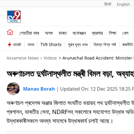
हिन्दी 
English
শেহতীয়া খবৰ
মনোৰঞ্জন
শেহতীয়া খবৰ
অসম
ভাৰত
মনোৰঞ্জন
ব্যৱসায়
শিক্ষা
খেল
অসম
ব্যৱসায়
বাজেট
অসম
TV9 Shorts
পুৱাৰ মুখ্য খবৰ
হিমন্ত বিশ্ব শৰ্মা
ৰাজনীতি
ভাৰত
Assamese News
Videos
> Arunachal Road Accident: Minister B
অৰুণাচলত দুৰ্ঘটনাস্থলীত মন্ত্ৰী বিমল বড়া, অব্
Manas Borah
|
Updated On:
12 Dec 2025 18:25
অৰুণাচল প্ৰদেশৰ অঞ্জাৱ জিলাত সংঘটিত ভয়াৱহ পথ দুৰ্ঘটনাস্থলীত উ
প্ৰশাসন, ভাৰতীয় সেনা, NDRFসহ সকলোৰে সহযোগত উদ্ধাৰ অভিযা
উদ্ধাৰকাৰীসকলে অদম্য সাহসৰে উদ্ধাৰকাৰ্য চলাই আছে।