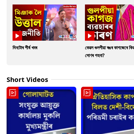
দিনটোৰ শীৰ্ষ খবৰ
কেৱল গুলপীয়া ৰঙৰ কাগজেৰে কিয়
সোণৰ গহনা?
Short Videos