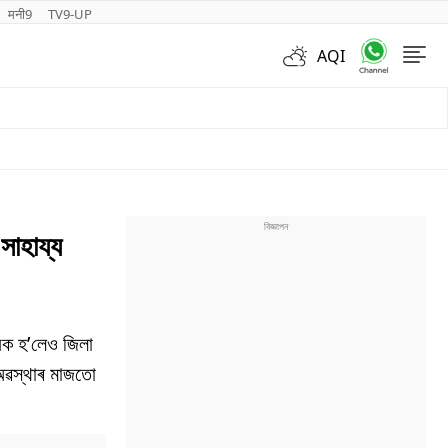
मनी9
TV9-UP
AQI
Videos
সাহায্য
ায়ক হ’লেও জিলা
অৱস্থাৰ মাজতো