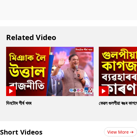
Related Video
দিনটোৰ শীৰ্ষ খবৰ
কেৱল গুলপীয়া ৰঙৰ কাগ
Short Videos
View More