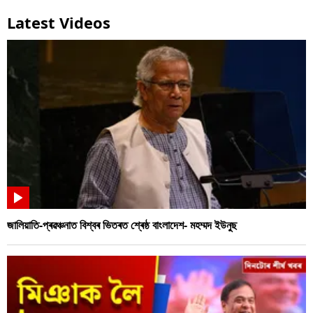
Latest Videos
জালিয়াতি-প্ৰৱঞ্চনাত বিশ্বৰ ভিতৰত শ্ৰেষ্ঠ বাংলাদেশ- মহম্মদ ইউনুছ