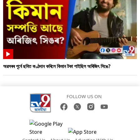
অৱসৰৰ পূৰ্বে ছবিত কণ্ঠদান কৰিলে কিমান টকা পাইছিল অৰিজিৎ সিঙে?
FOLLOW US ON
Contact Us
About Us
Advertise With Us