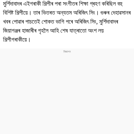
বিশ্ব
মুৰ্শিদাবাদৰ এইগৰাকী শিল্পীৰ পৰা সংগীতৰ শিক্ষা গ্ৰহণ কৰিছিল বহু
বিশিষ্ট শিল্পীয়ে। তাৰ ভিতৰত অন্যতম অৰিজিৎ সিং। গুৰুৰ দেহাৱসানৰ
প্ৰযুক্তি
খবৰ পোৱাৰ পাচতেই শোকত ভাগি পৰে অৰিজিৎ সিং, মুৰ্শিদাবাদৰ
Videos
জিয়াগঞ্জৰ হাজাৰীৰ গৃহলৈ আহি শেষ যাত্ৰাতো অংশ লয়
শিল্পীগৰাকীয়ে।