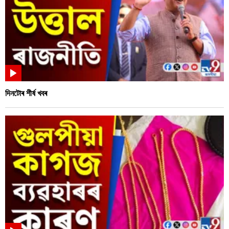
দিনটোৰ শীৰ্ষ খবৰ