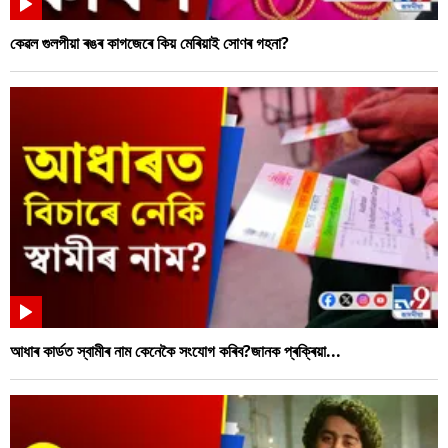
কেৱল গুলপীয়া ৰঙৰ কাগজেৰে কিয় মেৰিয়াই সোণৰ গহনা?
আধাৰ কাৰ্ডত স্বামীৰ নাম কেনেকৈ সংযোগ কৰিব?জানক প্ৰক্ৰিয়া...