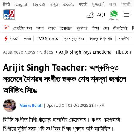
हिन्दी 
English
News9
ಕನ್ನಡ
తెలుగు
मराठी
ગુજરાતી
বাংলা
ਪੰਜਾਬੀ
AQI
শেহতীয়া খবৰ
শেহতীয়া খবৰ
অসম
ভাৰত
মনোৰঞ্জন
ব্যৱসায়
শিক্ষা
খেল
জীৱনশৈলী
ব
বাজেট
অসম
TV9 Shorts
পুৱাৰ মুখ্য খবৰ
হিমন্ত বিশ্ব শৰ্মা
ৰাজনীতি
অসম
Assamese News
Videos
> Arijit Singh Pays Emotional Tribute 
ভাৰত
Arijit Singh Teacher: অশ্ৰুসিক্ত
মনোৰঞ্জন
নয়নেৰে শৈশৱৰ সংগীত গুৰুক শেষ শ্ৰদ্ধা জনালে
ব্যৱসায়
অৰিজিৎ সিঙে
শিক্ষা
Manas Borah
|
Updated On:
03 Oct 2025 22:17 PM
খেল
বিশিষ্ট সংগীত শিল্পী বীৰেন্দ্ৰ হাজাৰীৰ দেহাৱসান। বংগৰ এইগৰাকী
জীৱনশৈলী
শিল্পীয়ে সুদীৰ্ঘ সময় ধৰি সংগীতৰ শিক্ষা প্ৰদান কৰি আহিছিল।