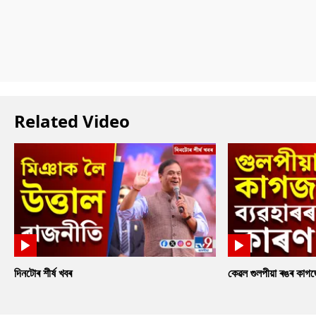
Related Video
দিনটোৰ শীৰ্ষ খবৰ
কেৱল গুলপীয়া ৰঙৰ কাগ