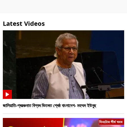
Latest Videos
জালিয়াতি-প্ৰৱঞ্চনাত বিশ্বৰ ভিতৰত শ্ৰেষ্ঠ বাংলাদেশ- মহম্মদ ইউনুছ