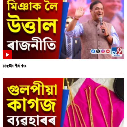
দিনটোৰ শীৰ্ষ খবৰ