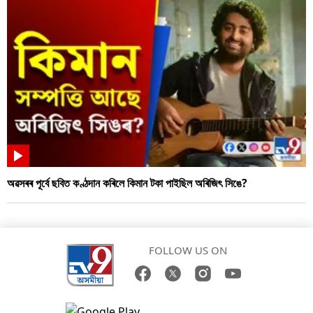
অৱসৰৰ পূৰ্বে ছবিত কণ্ঠদান কৰিলে কিমান টকা পাইছিল অৰিজিৎ সিঙে?
FOLLOW US ON