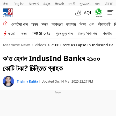
हिन्दी 
English
News9
ಕನ್ನಡ
తెలుగు
मराठी
ગુજરાતી
বাংলা
ਪੰਜਾਬੀ
AQI
শেহতীয়া খবৰ
শেহতীয়া খবৰ
অসম
ভাৰত
মনোৰঞ্জন
ব্যৱসায়
শিক্ষা
খেল
জীৱনশৈলী
ব
বাজেট
অসম
TV9 Shorts
পুৱাৰ মুখ্য খবৰ
হিমন্ত বিশ্ব শৰ্মা
ৰাজনীতি
অসম
Assamese News
Videos
> 2100 Crore Rs Lapse In IndusInd Ban
ভাৰত
ক’ত হেৰাল IndusInd Bankৰ ২১০০
মনোৰঞ্জন
কোটি টকা? চিন্তিত গ্ৰাহক
ব্যৱসায়
শিক্ষা
Trishna Kalita
|
Updated On:
14 Mar 2025 22:27 PM
খেল
জীৱনশৈলী