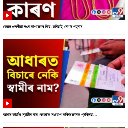
কেৱল গুলপীয়া ৰঙৰ কাগজেৰে কিয় মেৰিয়াই সোণৰ গহনা?
আধাৰ কাৰ্ডত স্বামীৰ নাম কেনেকৈ সংযোগ কৰিব?জানক প্ৰক্ৰিয়া...