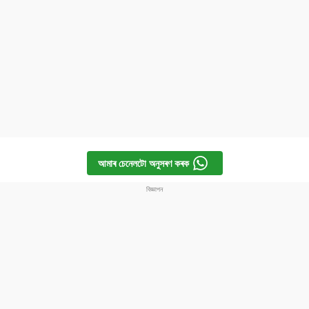
বিশ্ব
প্ৰযুক্তি
Videos
আমাৰ চেনেলটো অনুসৰণ কৰক