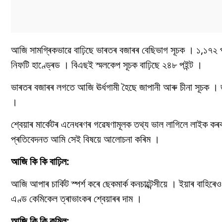
আজি সামগ্ৰিকভাৱে বাঢ়িছে ভাৰতৰ বজাৰৰ বেছিভাগ সূচক । ১,১৭২ পইন্
নিফটি হাণ্ড্ৰেড । বিএছই স্মলকেপ সূচক বাঢ়িছে ২৪৮ পইন্ট ।
ভাৰতৰ বজাৰৰ লগতে আজি ঊৰ্ধগামী হৈছে জাপানী আৰু চীনা সূচক । জা
।
শ্বেয়াৰ মার্কেটৰ এনেধৰণৰ গৱেষণামূলক তথ্য ভাল লাগিলে লাইক কৰক
প্ৰতিবেদনত আমি সেই বিষয়ে আলোচনা কৰিম ।
আজি কি কি বাঢ়িল:
আজি আপাৰ চাৰ্কিট স্পৰ্শ কৰে ছেকমাৰ্ক কনচাল্টেন্সীয়ে । ইয়াৰ বাহ
এণ্ড কেমিকেল ত্ৰাভাংকৰ শ্বেয়াৰৰ দাম ।
আজি কি কি কমিল: