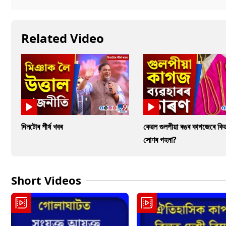
Related Video
দিনটোৰ শীৰ্ষ খবৰ
কেৱল গুলপীয়া ৰঙৰ কাগজেৰে কিয়
সোণৰ গহনা?
Short Videos