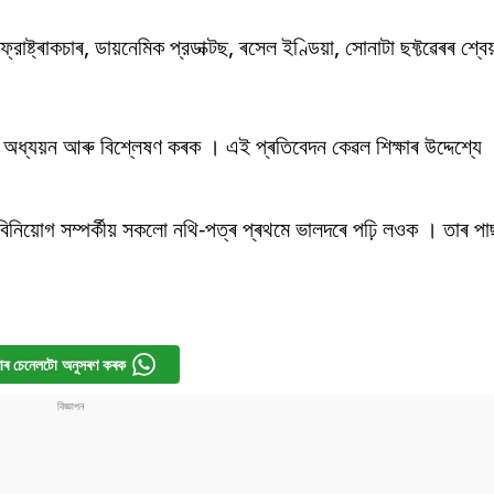
াষ্ট্ৰাকচাৰ, ডায়নেমিক প্রডাক্টছ, ৰসেল ইণ্ডিয়া, সোনাটা ছফ্টৱেৰৰ শ্বে
ষ অধ্যয়ন আৰু বিশ্লেষণ কৰক । এই প্ৰতিবেদন কেৱল শিক্ষাৰ উদ্দেশ্
বিনিয়োগ সম্পৰ্কীয় সকলো নথি-পত্ৰ প্ৰথমে ভালদৰে পঢ়ি লওক । তাৰ প
ৰ চেনেলটো অনুসৰণ কৰক