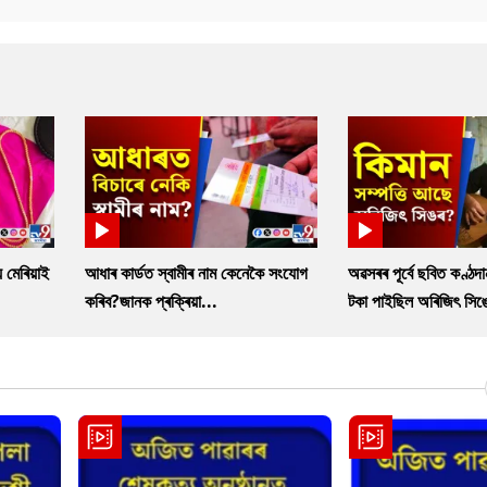
 মেৰিয়াই
আধাৰ কাৰ্ডত স্বামীৰ নাম কেনেকৈ সংযোগ
অৱসৰৰ পূৰ্বে ছবিত কণ্ঠদ
কৰিব?জানক প্ৰক্ৰিয়া...
টকা পাইছিল অৰিজিৎ সিঙ