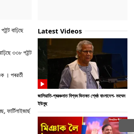
ইন্ট বাঢ়িছে
Latest Videos
াঢ়িছে ৩৩৮ পইন্ট
ওক । পৰৱৰ্তী
জালিয়াতি-প্ৰৱঞ্চনাত বিশ্বৰ ভিতৰত শ্ৰেষ্ঠ বাংলাদেশ- মহম্মদ
ইউনুছ
 ফাৰ্টিলাইজাৰ্ছ