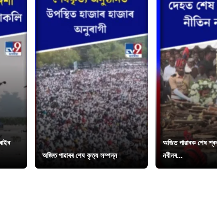
চৰাইৰ
অজিত পাৱাৰক শেষ শ্ৰদ্
অজিত পাৱাৰৰ শেষ কৃত্য সম্পন্ন
নবীনৰ...