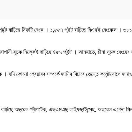
ট বাঢ়িছে নিফটি বেংক । ১,৫৫৭ পইন্ট বাঢ়িছে বিএছই বেংকেক্স । ৩৮১ প
পানী সূচক নিক্কেই বাঢ়িছে ৪৫৭ পইন্ট । আনহাতে, চীনা সূচক হেংছেং ব
 । যদি কোনো শ্বেয়াৰৰ সম্পৰ্কে জানিব বিচাৰে তেন্তে কমেন্টযোগে জনা
িৰেও বাঢ়িছে অছৱেল গ্ৰীণটেক, এছএমএছ লাইফছাইন্সেছ, অছৱেল এগ্ৰো মিলছ,