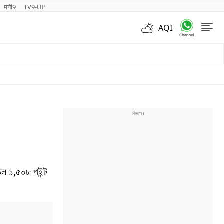
मनी9
TV9-UP
AQI
Videos
়িল ১,৫০৮ পইন্ট