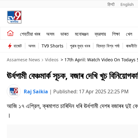
हिन्दी 
English
শেহতীয়া খবৰ
মনোৰঞ্জন
শেহতীয়া খবৰ
অসম
ভাৰত
মনোৰঞ্জন
ব্যৱসায়
শিক্ষা
খেল
অসম
ব্যৱসায়
বাজেট
অসম
TV9 Shorts
পুৱাৰ মুখ্য খবৰ
হিমন্ত বিশ্ব শৰ্মা
ৰাজনীতি
ভাৰত
Assamese News
Videos
> 17th April: Watch Video On Todays 
ঊৰ্ধগামী বেঞ্চমাৰ্ক সূচক, বজাৰ দেখি খুচ বিনিয়োগকা
Raj Saikia
|
Published:
17 Apr 2025 22:25 PM
আজি ১৭ এপ্রিল, ক্ৰমাগত চাৰিদিন ধৰি ঊৰ্ধগামী দেশৰ বজাৰৰ দুই বেঞ
।