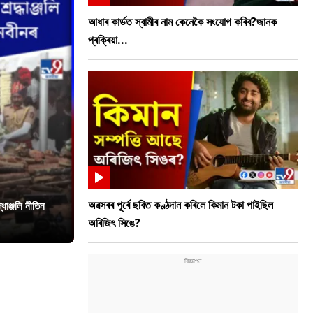
আধাৰ কাৰ্ডত স্বামীৰ নাম কেনেকৈ সংযোগ কৰিব?জানক
প্ৰক্ৰিয়া...
অৱসৰৰ পূৰ্বে ছবিত কণ্ঠদান কৰিলে কিমান টকা পাইছিল
ধাঞ্জলি নীতিন
অৰিজিৎ সিঙে?