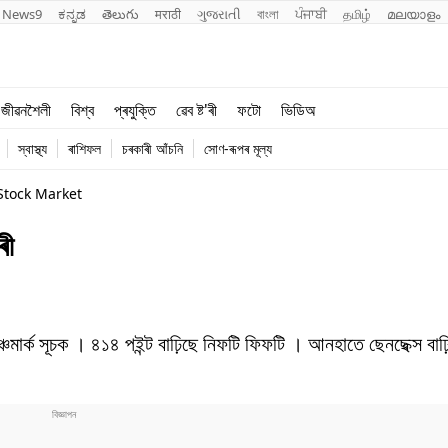
News9
ಕನ್ನಡ
తెలుగు
मराठी
ગુજરાતી
বাংলা
ਪੰਜਾਬੀ
தமிழ்
മലയാളം
শিক্ষা
বিশ্ব
জীৱনশৈলী
বিশ্ব
প্ৰযুক্তি
ৱেব ষ্ট'ৰী
ফটো
ভিডিঅ
খেল
প্ৰযুক্তি
স্বাস্থ্য
ৰাশিফল
চৰকাৰী আঁচনি
সোণ-ৰূপৰ মূল্য
জীৱনশৈলী
Stock Market
ৰী
্চমার্ক সূচক । ৪১৪ পইন্ট বাঢ়িছে নিফটি ফিফটি । আনহাতে ছেনছেক্স বাঢ