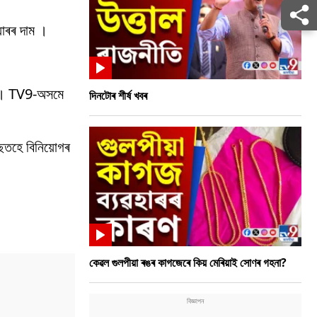
য়াৰৰ দাম ।
যে । TV9-অসমে
দিনটোৰ শীৰ্ষ খবৰ
াছতহে বিনিয়োগৰ
কেৱল গুলপীয়া ৰঙৰ কাগজেৰে কিয় মেৰিয়াই সোণৰ গহনা?