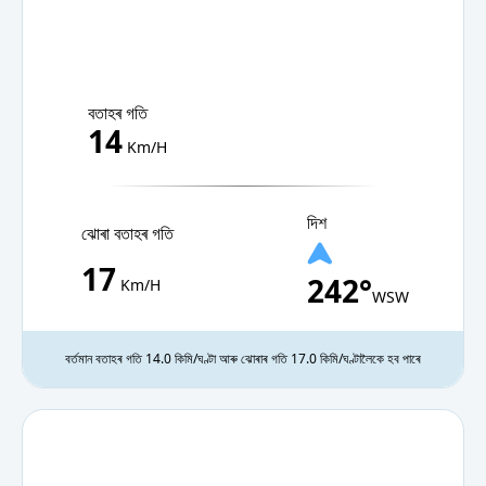
বতাহৰ গতি
14
Km/H
দিশ
ঝোৰা বতাহৰ গতি
17
242°
Km/H
WSW
বৰ্তমান বতাহৰ গতি 14.0 কিমি/ঘণ্টা আৰু ঝোৰাৰ গতি 17.0 কিমি/ঘণ্টালৈকে হব পাৰে