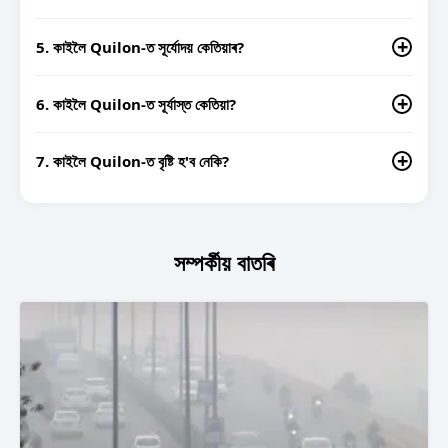
কাইলৈ Quilon-ত ন্যূনতম তাপমাত্ৰা 0°C আৰু সৰ্বোচ্চ 0°C হ'ব বুলি অনুমান।
5. কাইলৈ Quilon-ত সূৰ্যোদয় কেতিয়াৰ?
Quilon-ত কাইলৈ সূৰ্যোদয় বজালৈ হ'ব।
6. কাইলৈ Quilon-ত সূৰ্যাস্ত কেতিয়া?
Quilon-ত কাইলৈ সূর্যাস্ত বজালৈ হ'ব।
7. কাইলৈ Quilon-ত বৃষ্টি হ'ব নেকি?
কাইলৈ Quilon-ত বৃষ্টিৰ সম্ভাৱনা 0 শতাংশ।
সম্পৰ্কীয় বাতৰি