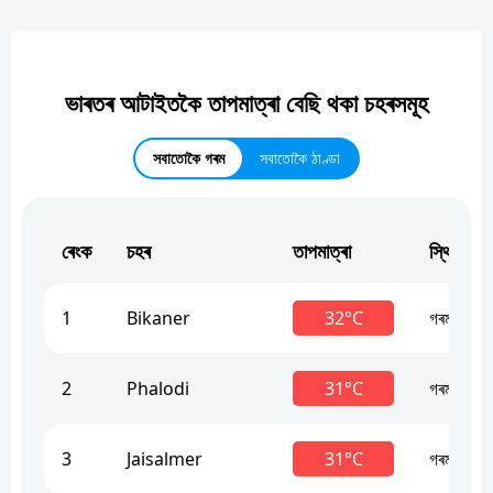
ভাৰতৰ আটাইতকৈ তাপমাত্ৰা বেছি থকা চহৰসমূহ
সবাতোকৈ গৰম
সবাতোকৈ ঠাণ্ডা
ৰেংক
চহৰ
তাপমাত্ৰা
স্থিতি
1
Bikaner
32°C
গৰম
2
Phalodi
31°C
গৰম
3
Jaisalmer
31°C
গৰম