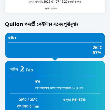
শেষৰ আপডেট: 2026-01-27 15:29 (স্থানীয় সময়)
দ্বাৰা প্ৰচালিত
Quilon পৰৱৰ্তী কেইদিনৰ বতৰৰ পূৰ্বানুমান
আজিৰ
26°C
67%
2
আজিৰ
Feb
ৰ'দ
ৰ'দ সম্ভাৱনা আছে আৰু আর্দ্ৰতা 67% হ'ব.
29°C / 23°C
আর্দ্ৰতা (%) 67%
বৃষ্টি (মিমি) 0 mm