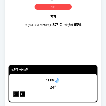
বিশ্ব
গৰম
প্ৰযুক্তি
ৰ'দ
Videos
অনুভৱ হোৱা তাপমাত্ৰা
37° C
আর্দ্ৰতা
63%
ঘণ্টাই আপডেট
11 PM
24°