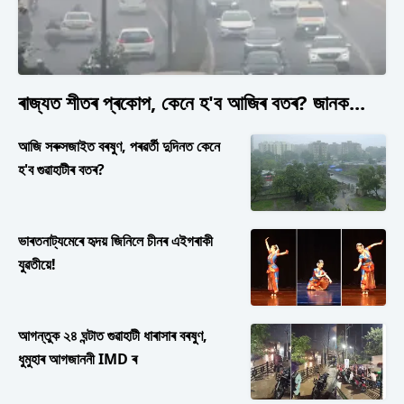
ৰাজ্যত শীতৰ প্ৰকোপ, কেনে হ'ব আজিৰ বতৰ? জানক...
আজি সৰুসজাইত বৰষুণ, পৰৱৰ্তী দুদিনত কেনে
হ'ব গুৱাহাটীৰ বতৰ?
ভাৰতনাট্যমেৰে হৃদয় জিনিলে চীনৰ এইগৰাকী
যুৱতীয়ে!
আগন্তুক ২৪ ঘন্টাত গুৱাহাটী ধাৰাসাৰ বৰষুণ,
ধুমুহাৰ আগজাননী IMD ৰ