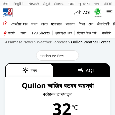
हिन्दी 
English
News9
ಕನ್ನಡ
తెలుగు
मराठी
ગુજરાતી
বাংলা
ਪੰਜਾਬੀ
AQI
শেহতীয়া খবৰ
শেহতীয়া খবৰ
অসম
ভাৰত
মনোৰঞ্জন
ব্যৱসায়
শিক্ষা
খেল
জীৱনশৈলী
ব
বাজেট
অসম
TV9 Shorts
পুৱাৰ মুখ্য খবৰ
হিমন্ত বিশ্ব শৰ্মা
ৰাজনীতি
অসম
Assamese News
Weather Forecast
Quilon Weather Forecast
ভাৰত
মনোৰঞ্জন
ব্যৱসায়
বতৰ
AQI
শিক্ষা
Quilon আজিৰ বতৰৰ অৱস্থা
খেল
বৰ্তমানৰ তাপমাত্ৰা
32
জীৱনশৈলী
°C