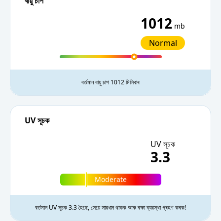
বায়ু চাপ
1012
mb
Normal
বৰ্তমান বায়ু চাপ 1012 মিলিবাৰ
UV সূচক
UV সূচক
3.3
Moderate
বৰ্তমান UV সূচক 3.3 হৈছে, সেয়ে সাৱধান থাকক আৰু ৰক্ষা ব্যৱস্থা গ্ৰহণ কৰক!