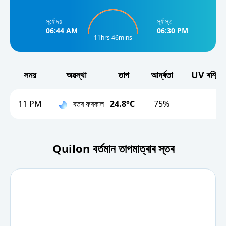
সূৰ্যোদয়
সূৰ্যাস্ত
06:44 AM
06:30 PM
11hrs 46mins
সময়
অৱস্থা
তাপ
আর্দ্ৰতা
UV ৰশ্মি (সূ
11 PM
বতৰ ফৰকাল
24.8°C
75%
Quilon বৰ্তমান তাপমাত্ৰাৰ স্তৰ