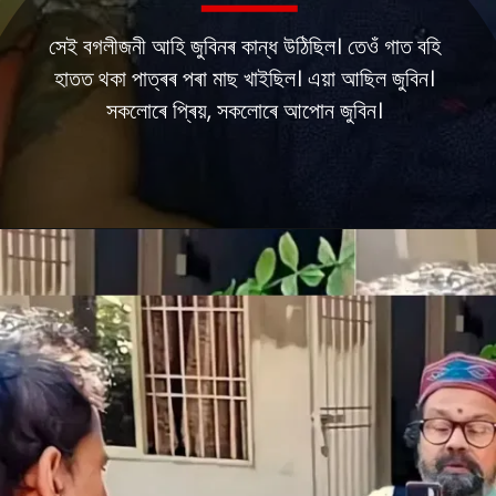
সেই বগলীজনী আহি জুবিনৰ কান্ধ উঠিছিল। তেওঁ গাত বহি
হাতত থকা পাত্ৰৰ পৰা মাছ খাইছিল। এয়া আছিল জুবিন।