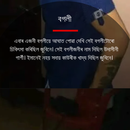
বগলী
এবাৰ এজনী বগলীয়ে আঘাত পোৱা দেখি সেই বগলীটোৰো
চিকিৎসা কৰিছিল জুবিনে। সেই বগলীজনীৰ নাম দিছিল উদাসীনী