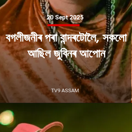
20 Sept 2025
বগলীজনীৰ পৰা বান্দৰটোলৈ, সকলো
আছিল জুবিনৰ আপোন
TV9 ASSAM