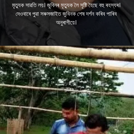
মৃত্যুক সাৱতি লয়। জুবিনৰ মৃত্যুক লৈ সৃষ্টি হৈছে বহু ৰহস্যৰ।
দেওবাৰে পুৱা সৰুসজাইত জুবিনক শেষ দৰ্শন কৰিব পাৰিব