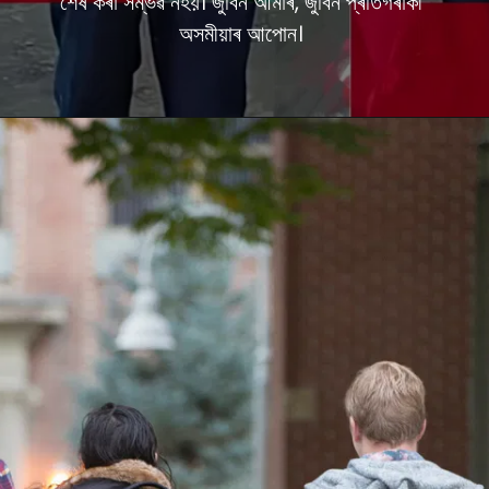
শেষ কৰা সম্ভৱ নহয়। জুবিন আমাৰ, জুবিন প্ৰতিগৰাকী
অসমীয়াৰ আপোন।