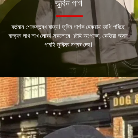
জুবিন গাৰ্গ
বৰ্তমান শোকস্তব্ধ ৰাজ্য। জুবিন গাৰ্গক হেৰুৱাই ভাগি পৰিছে
ৰাজ্যৰ লাখ লাখ লোক। সকলোৰে এটাই অপেক্ষো, কেতিয়া অসম