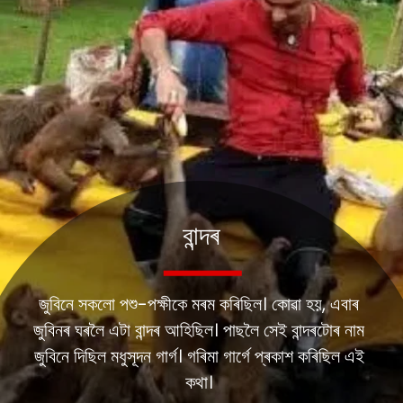
বান্দৰ
জুবিনে সকলো পশু-পক্ষীকে মৰম কৰিছিল। কোৱা হয়, এবাৰ
জুবিনৰ ঘৰলৈ এটা বান্দৰ আহিছিল। পাছলৈ সেই বান্দৰটোৰ নাম
জুবিনে দিছিল মধুসূদন গাৰ্গ। গৰিমা গাৰ্গে প্ৰকাশ কৰিছিল এই