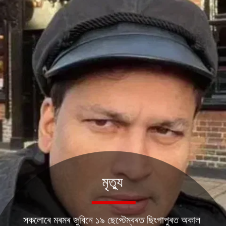
মৃত্যু
সকলোৰে মৰমৰ জুবিনে ১৯ ছেপ্টেম্বৰত ছিংগাপুৰত অকাল