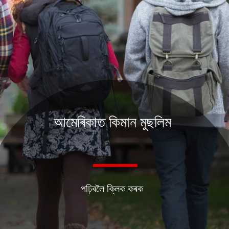
আমেৰিকাত কিমান মুছলিম
পঢ়িবলৈ ক্লিক কৰক