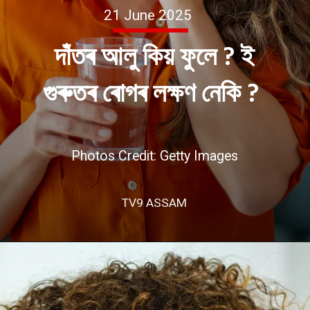
21 June 2025
দাঁতৰ আলু কিয় ফুলে ? ই
গুৰুতৰ ৰোগৰ লক্ষণ নেকি ?
Photos Credit: Getty Images
TV9 ASSAM