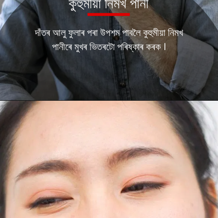
কুহুমীয়া নিমখ পানী
দাঁতৰ আলু ফুলাৰ পৰা উপশম পাবলৈ কুহুমীয়া নিমখ
পানীৰে মুখৰ ভিতৰটো পৰিষ্কাৰ কৰক ।