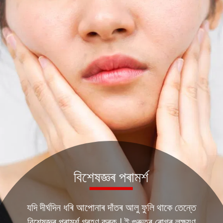
বিশেষজ্ঞৰ পৰামৰ্শ
যদি দীৰ্ঘদিন ধৰি আপোনাৰ দাঁতৰ আলু ফুলি থাকে তেন্তে
বিশেষজ্ঞৰ পৰামৰ্শ গ্ৰহণ কৰক । ই গুৰুতৰ ৰোগৰ লক্ষ্যণ