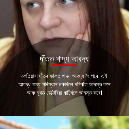
দাঁতত খাদ্য আবদ্ধ
কেতিয়াবা দাঁতৰ ফাঁকত খাদ্য আবদ্ধ হৈ পৰে। এই
আবদ্ধ খাদ্য পৰিষ্কাৰ নকৰিলে পচিবলৈ আৰম্ভ কৰে
আৰু মুখত বেক্টেৰিয়া বাঢ়িবলৈ আৰম্ভ কৰে।