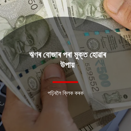
ঋণৰ বোজাৰ পৰা মুক্ত হোৱাৰ
উপায়
পঢ়িবলৈ ক্লিক কৰক