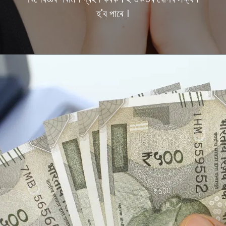
হ'ব পাৰে ।