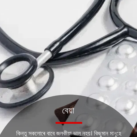
বেয়া
কিন্তু সকলোৰে বাবে জলকীয়া ভাল নহয়। কিছুমান মানুহে