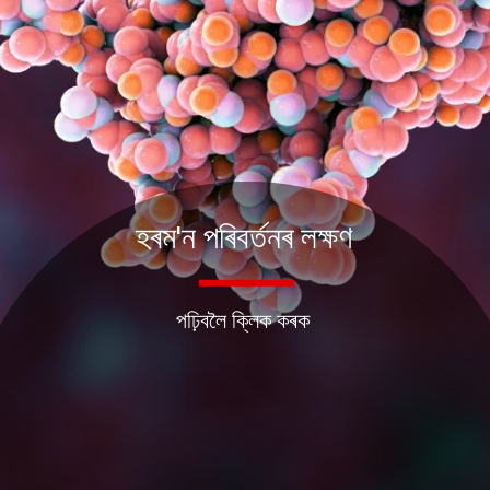
হৰম'ন পৰিবৰ্তনৰ লক্ষণ
পঢ়িবলৈ ক্লিক কৰক