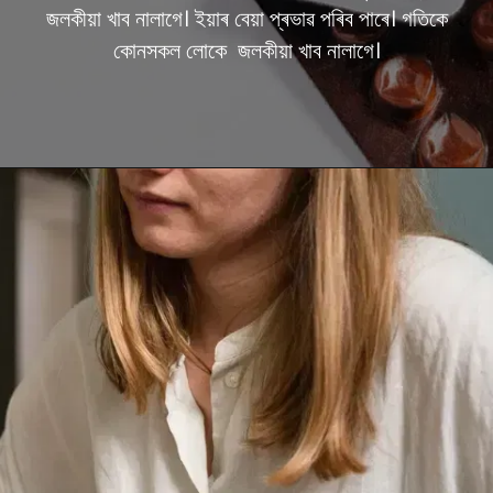
জলকীয়া খাব নালাগে। ইয়াৰ বেয়া প্ৰভাৱ পৰিব পাৰে। গতিকে
কোনসকল লোকে জলকীয়া খাব নালাগে।