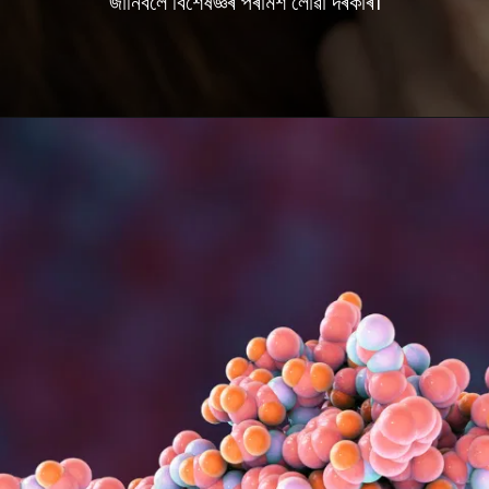
জানিবলৈ বিশেষজ্ঞৰ পৰামৰ্শ লোৱা দৰকাৰ।