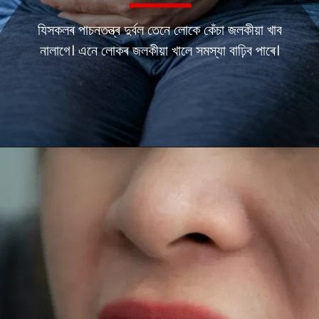
যিসকলৰ পাচনতন্ত্ৰ দুৰ্বল তেনে লোকে কেঁচা জলকীয়া খাব
নালাগে। এনে লোকৰ জলকীয়া খালে সমস্যা বাঢ়িব পাৰে।