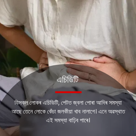
এচিডিটি
যিসকল লোকৰ এচিডিটি, পেটত জ্বলা পোৰা আদিৰ সমস্যা
আছে তেনে লোকে কেঁচা জলকীয়া খাব নালাগে। এনে অৱস্থাত
এই সমস্যা বাঢ়িব পাৰে।