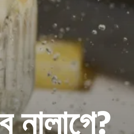
াব নালাগে?