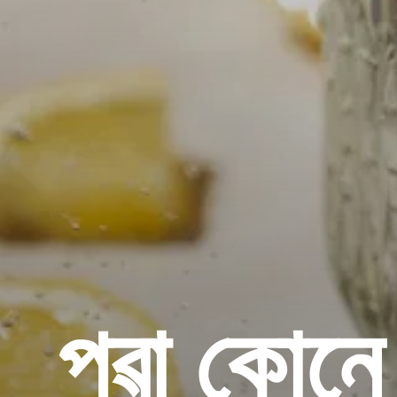
পুৱা কোনে