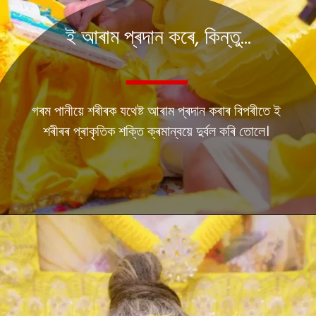
ই আৰাম প্ৰদান কৰে, কিন্তু...
গৰম পানীয়ে শৰীৰক যথেষ্ট আৰাম প্ৰদান কৰাৰ বিপৰীতে ই