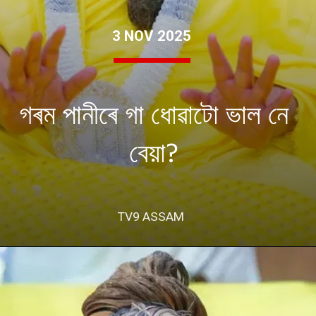
3 NOV 2025
গৰম পানীৰে গা ধোৱাটো ভাল নে
বেয়া?
TV9 ASSAM