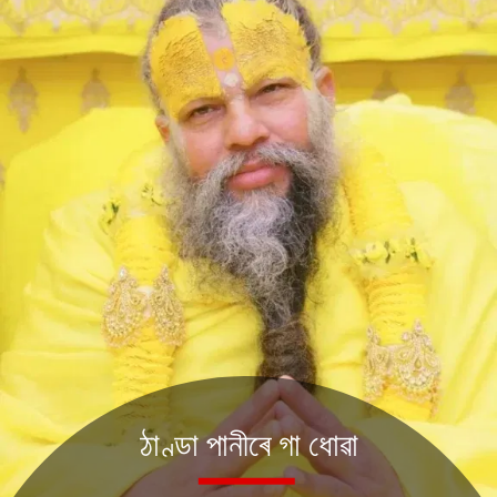
ঠাণ্ডা পানীৰে গা ধোৱা