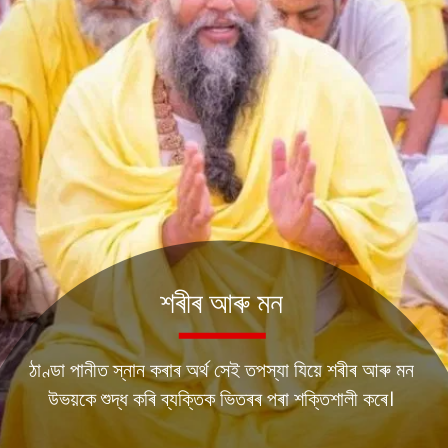
শৰীৰ আৰু মন
ঠাণ্ডা পানীত স্নান কৰাৰ অৰ্থ সেই তপস্যা যিয়ে শৰীৰ আৰু মন
উভয়কে শুদ্ধ কৰি ব্যক্তিক ভিতৰৰ পৰা শক্তিশালী কৰে।