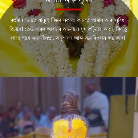
আৰাম আৰু সুবিধা
বৰ্তমান সময়ত মানুহে নিজৰ সকলো কামতে আৰাম আৰু সুবিধা
বিচাৰে। তেওঁলোকৰ আৰামৰ অভ্যাসে সুখ কঢ়িয়াই আনে, কিন্তু