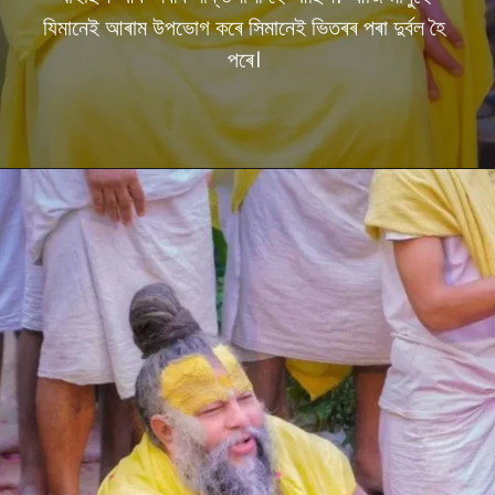
যিমানেই আৰাম উপভোগ কৰে সিমানেই ভিতৰৰ পৰা দুৰ্বল হৈ