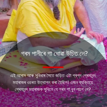
গৰম পানীৰে গা ধোৱা উচিত নে?
এই আৰাম আৰু সুবিধাৰ সৈতে জড়িত এটা প্ৰশ্ন প্ৰেমানন্দ
মহাৰাজৰ ওচৰত উত্থাপন কৰা হৈছিল। এজন ব্যক্তিয়ে