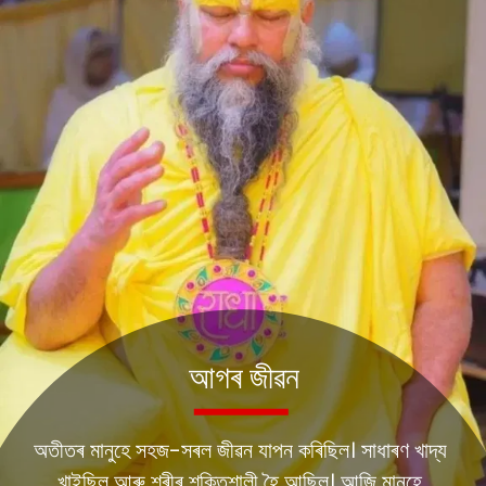
অতীতৰ মানুহে সহজ-সৰল জীৱন যাপন কৰিছিল। সাধাৰণ খাদ্য
খাইছিল আৰু শৰীৰ শক্তিশালী হৈ আছিল। আজি মানুহে