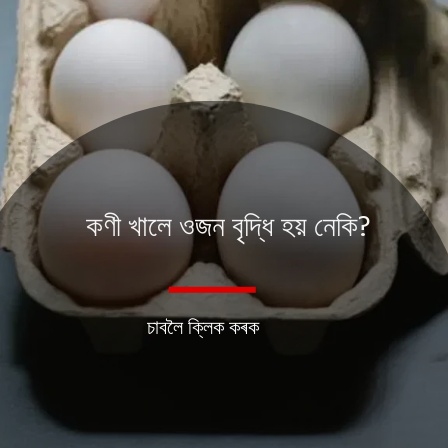
কণী খালে ওজন বৃদ্ধি হয় নেকি?
চাবলৈ ক্লিক কৰক