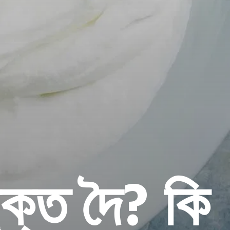
ুক্ত দৈ? কি