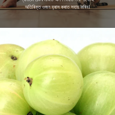
অতিৰিক্ত ওজন হ্ৰাস কৰাত সহায় কৰিব।