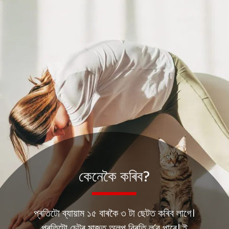
কেনেকৈ কৰিব?
প্ৰতিটো ব্যায়াম ১৫ বাৰকৈ ৩ টা ছেটত কৰিব লাগে।
প্ৰতিটো চেটৰ মাজত অলপ বিৰতি ল’ব পাৰে। ই