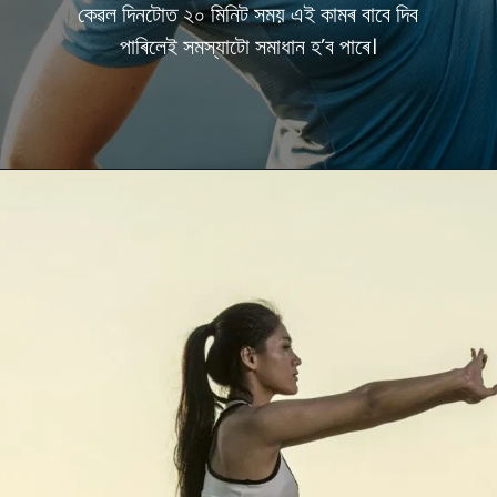
কেৱল দিনটোত ২০ মিনিট সময় এই কামৰ বাবে দিব
পাৰিলেই সমস্যাটো সমাধান হ’ব পাৰে।