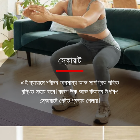
স্কোৱাট
এই ব্যায়ামে শৰীৰৰ ভাৰসাম্য আৰু সামগ্ৰিক শক্তি
বৃদ্ধিত সহায় কৰে। কাৰণ উৰু আৰু কঁকালৰ উপৰিও
স্কোৱাটে পেটত প্ৰভাৱ পেলায়।