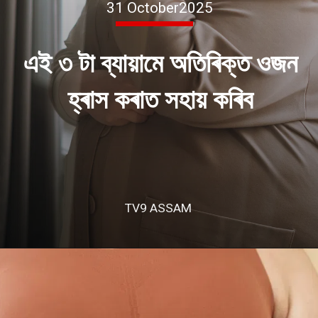
31 October2025
এই ৩ টা ব্যায়ামে অতিৰিক্ত ওজন
হ্ৰাস কৰাত সহায় কৰিব
TV9 ASSAM