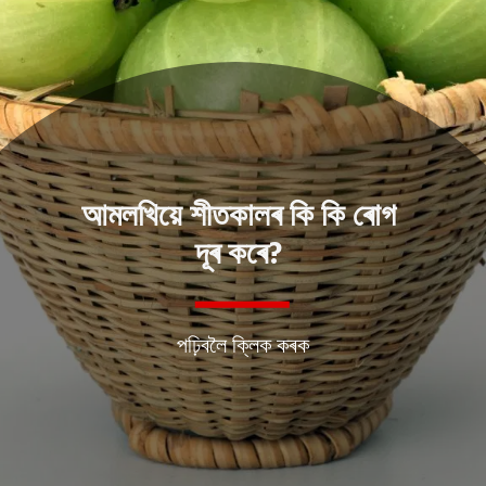
আমলখিয়ে শীতকালৰ কি কি ৰোগ
দূৰ কৰে?
পঢ়িবলৈ ক্লিক কৰক