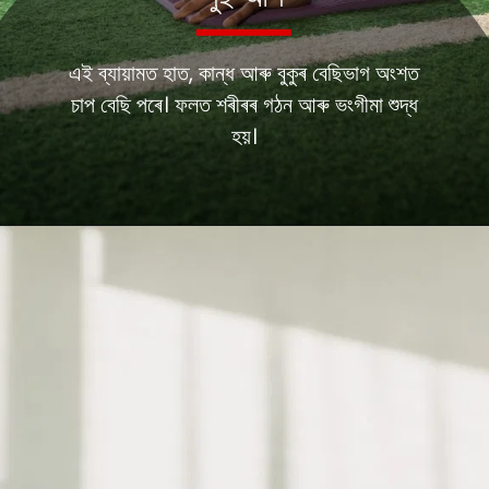
এই ব্যায়ামত হাত, কান্ধ আৰু বুকুৰ বেছিভাগ অংশত
চাপ বেছি পৰে। ফলত শৰীৰৰ গঠন আৰু ভংগীমা শুদ্ধ
হয়।