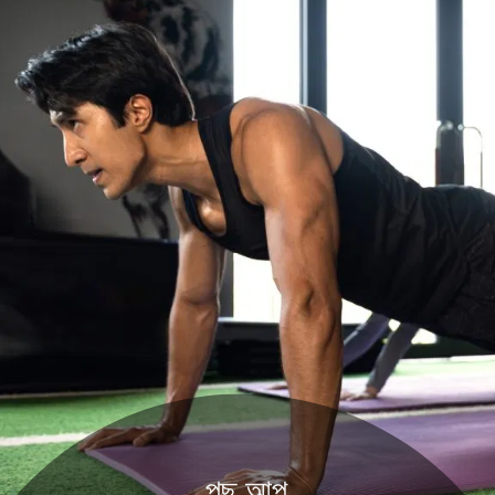
পুছ আপ