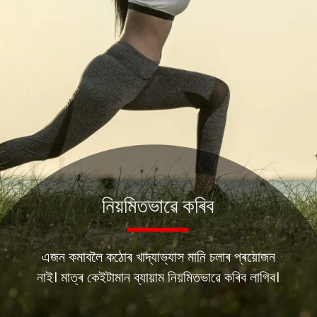
নিয়মিতভাৱে কৰিব
এজন কমাবলৈ কঠোৰ খাদ্যাভ্যাস মানি চলাৰ প্ৰয়োজন
নাই। মাত্ৰ কেইটামান ব্যায়াম নিয়মিতভাৱে কৰিব লাগিব।