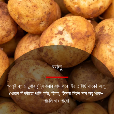
আলু
আলুই ব্লাড চুগাৰ বৃদ্ধি কৰাৰ কাম কৰে। ইয়াত ষ্টাৰ্ছ থাকে। আলু
খোৱাৰ বিপৰীতে পানি লাউ, জিকা, ছিমলা মিৰ্ছৰ দৰে লঘু শাক-
পাচলি খাব পাৰে।