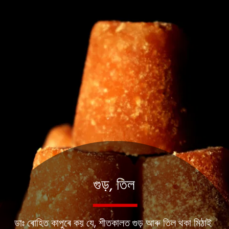
গুড়, তিল
ডাঃ ৰোহিত কাপুৰে কয় যে, শীতকালত গুড় আৰু তিল থকা মিঠাই