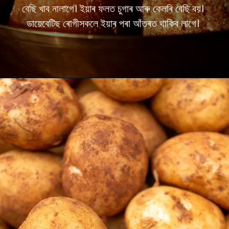
বেছি খাব নালাগে। ইয়াৰ ফলত চুগাৰ আৰু কেলৰি বেছি বয়।
ডায়েবেটিছ ৰোগীসকলে ইয়াৰ পৰা আঁতৰত থাকিব লাগে।