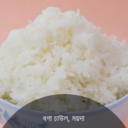
বগা চাউল, ময়দা