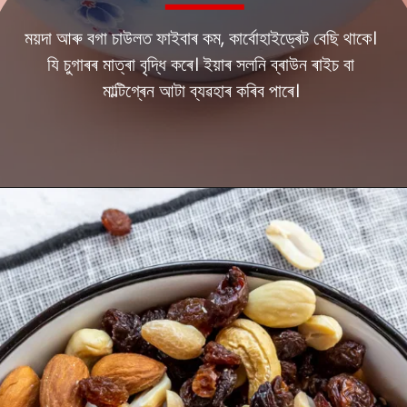
ময়দা আৰু বগা চাউলত ফাইবাৰ কম, কাৰ্বোহাইড্ৰেট বেছি থাকে।
যি চুগাৰৰ মাত্ৰা বৃদ্ধি কৰে। ইয়াৰ সলনি ব্ৰাউন ৰাইচ বা
মাল্টিগ্ৰেন আটা ব্যৱহাৰ কৰিব পাৰে।