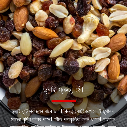
ড্ৰাই ফ্ৰুট, মৌ
ড্ৰাই ফুট স্বাস্থ্যৰ বাবে ভাল। কিন্তু বেছিকৈ খালে ই চুগাৰৰ
মাত্ৰা বৃদ্ধি কৰিব পাৰে। মৌত প্ৰাকৃতিক চেনি থাকে। গতিকে