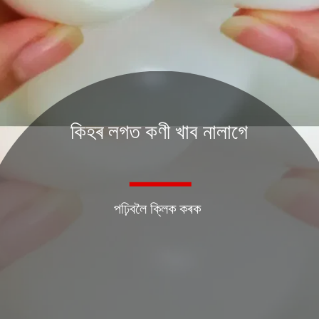
কিহৰ লগত কণী খাব নালাগে
পঢ়িবলৈ ক্লিক কৰক