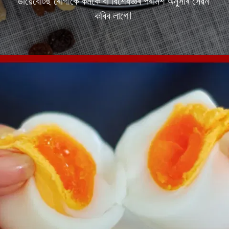
ডায়েবেটিছ ৰোগীকৈ কমকৈ বা বিশেষজ্ঞৰ পৰামৰ্শ অনুসৰি সেৱন
কৰিব লাগে।