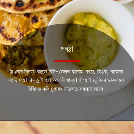
পৰঠা
ঠাণ্ডাৰ দিনত বহুতে ঘিউ-তেলত বনোৱা পৰঠা, ছিঙৰা, পকোৰা
আদি খায়। কিন্তু ই হাই কেলৰী খাদ্য। যিয়ে ইনচুলিনৰ ভাৰসাম্য
বিঘ্নিত কৰি চুগাৰৰ মাত্ৰাত সমস্যা আনে।