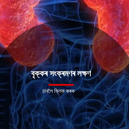
বৃক্কৰ সংক্ৰমণৰ লক্ষণ
চাবলৈ ক্লিক কৰক