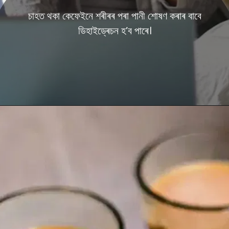
চাহত থকা কেফেইনে শৰীৰৰ পৰা পানী শোষণ কৰাৰ বাবে