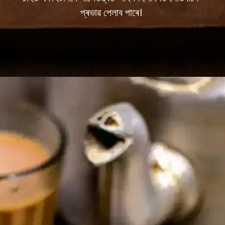
প্ৰভাৱ পেলাব পাৰে।