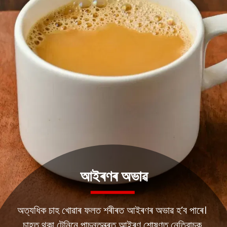
আইৰণৰ অভাৱ
অত্যধিক চাহ খোৱাৰ ফলত শৰীৰত আইৰণৰ অভাৱ হ’ব পাৰে।
চাহত থকা টেনিনে পাচনতন্ত্ৰত আইৰণ শোষণত নেতিবাচক