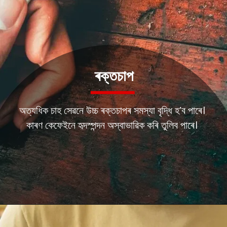
ৰক্তচাপ
অত্যধিক চাহ সেৱনে উচ্চ ৰক্তচাপৰ সমস্যা বৃদ্ধি হ’ব পাৰে।