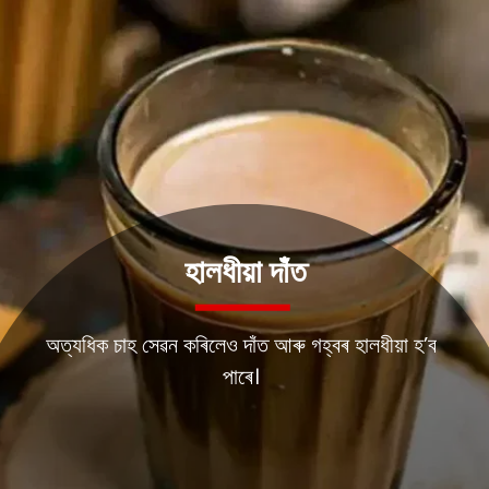
হালধীয়া দাঁত
অত্যধিক চাহ সেৱন কৰিলেও দাঁত আৰু গহ্বৰ হালধীয়া হ’ব