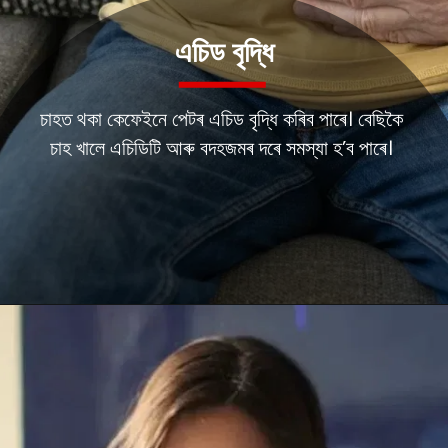
এচিড বৃদ্ধি
চাহত থকা কেফেইনে পেটৰ এচিড বৃদ্ধি কৰিব পাৰে। বেছিকৈ
চাহ খালে এচিডিটি আৰু বদহজমৰ দৰে সমস্যা হ’ব পাৰে।