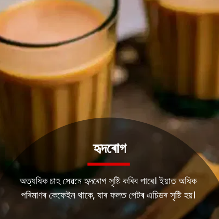
হৃদৰোগ
অত্যধিক চাহ সেৱনে হৃদৰোগ সৃষ্টি কৰিব পাৰে। ইয়াত অধিক