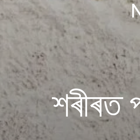
শৰীৰত প