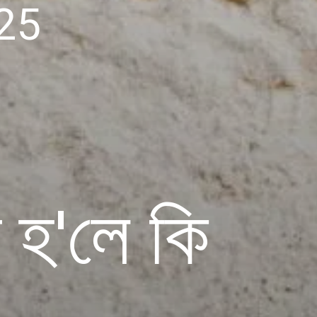
25
 হ'লে কি