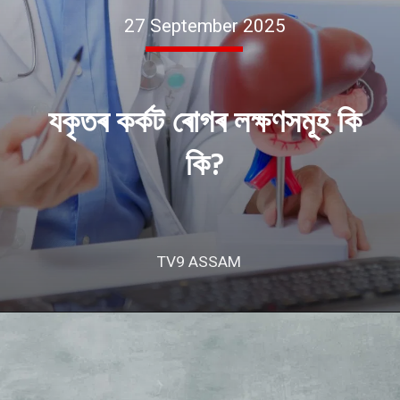
27 September 2025
যকৃতৰ কৰ্কট ৰোগৰ লক্ষণসমূহ কি
কি?
TV9 ASSAM