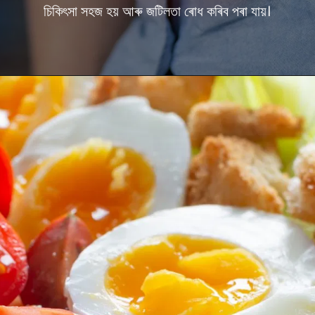
চিকিৎসা সহজ হয় আৰু জটিলতা ৰোধ কৰিব পৰা যায়।