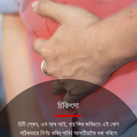
চিকিৎসা
চিটি স্কেন, এম আৰ আই, বায়’প্সিৰ জৰিয়তে এই ৰোগ
সঠিকভাৱে নিৰ্ণয় কৰিব পাৰি। আগতীয়াকৈ ধৰা পৰিলে