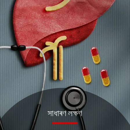
সাধাৰণ লক্ষণ