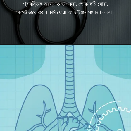
প্ৰাৰম্ভিক অৱস্থাত ভাগৰুৱা, ভোক কমি যোৱা,
অস্পষ্টভাৱে ওজন কমি যোৱা আদি ইয়াৰ সাধাৰণ লক্ষণ।