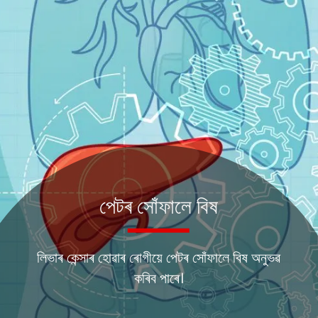
পেটৰ সোঁফালে বিষ
লিভাৰ কেন্সাৰ হোৱাৰ ৰোগীয়ে পেটৰ সোঁফালে বিষ অনুভৱ
কৰিব পাৰে।