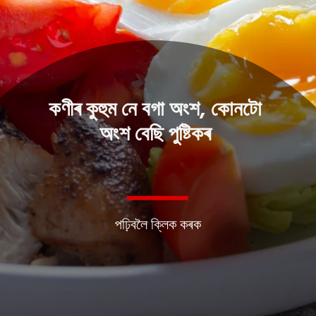
কণীৰ কুহুম নে বগা অংশ, কোনটো
অংশ বেছি পুষ্টিকৰ
পঢ়িবলৈ ক্লিক কৰক