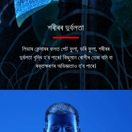
শৰীৰৰ দুৰ্বলতা
লিভাৰ কেন্সাৰৰ ফলত পেট ফুলা, ভৰি ফুলা, শৰীৰৰ
দুৰ্বলতা বৃদ্ধি হ’ব পাৰে। কিছুমান ৰোগীৰ তেজ বমি বা
ৰক্তক্ষৰণৰ অভিজ্ঞতাও হ’ব পাৰে।