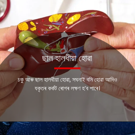
ছাল হালধীয়া হোৱা
চকু আৰু ছাল হালধীয়া হোৱা, সঘনাই বমি হোৱা আদিও
যকৃতৰ কৰ্কট ৰোগৰ লক্ষণ হ’ব পাৰে।