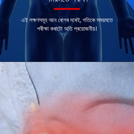
এই লক্ষণসমূহ আন ৰোগৰ দৰেই, গতিকে সময়মতে
পৰীক্ষা কৰাটো অতি প্ৰয়োজনীয়।