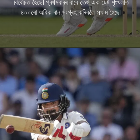
বিবেচিত হৈছে। প্ৰথমবাৰৰ বাবে তেওঁ এক টেষ্ট শৃংখলাত
৪০০ৰো অধিক ৰান সংগ্ৰহ কৰিবলৈ সক্ষম হৈছে।