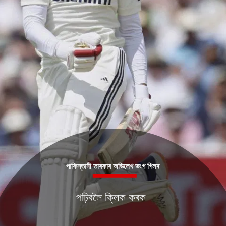
পাকিস্তানী তাৰকাৰ অভিলেখ ভংগ গিলৰ
পঢ়িবলৈ ক্লিক কৰক