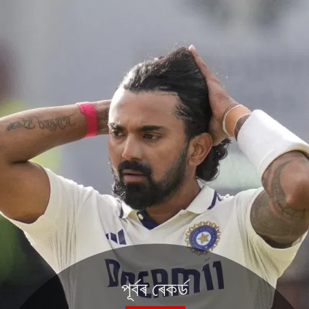
পূৰ্বৰ ৰেকৰ্ড