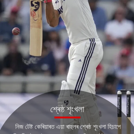
শ্ৰেষ্ঠ শৃংখলা
নিজ টেষ্ট কেৰিয়াৰত এয়া ৰাহুলৰ শ্ৰেষ্ঠ শৃংখলা হিচাপে