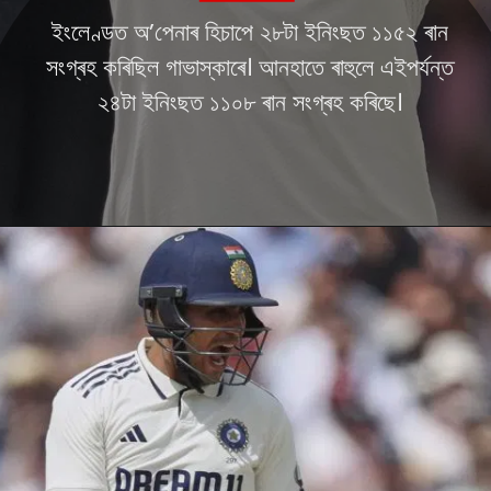
ইংলেণ্ডত অ’পেনাৰ হিচাপে ২৮টা ইনিংছত ১১৫২ ৰান
সংগ্ৰহ কৰিছিল গাভাস্কাৰে। আনহাতে ৰাহুলে এইপৰ্যন্ত
২৪টা ইনিংছত ১১০৮ ৰান সংগ্ৰহ কৰিছে।