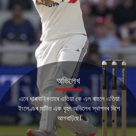
অভিলেখ
এনে ধাৰাবাহিকতাৰে এতিয়া কে এল ৰাহুলে এতিয়া
ইংলেণ্ডৰ মাটিত এক বৃহৎ অভিলেখ স্থাপনৰ দিশে
আগবাঢ়িছে।