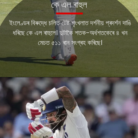
কে এল ৰাহুল
ইংলেণ্ডৰ বিৰুদ্ধে চলিত টেষ্ট শৃংখলাত দৰ্শনীয় প্ৰদৰ্শন দাঙি
ধৰিছে কে এল ৰাহুলে। দুটাকৈ শতক-অৰ্ধশতকেৰে ৪ খন
মেচত ৫১১ ৰান সংগ্ৰহ কৰিছে।