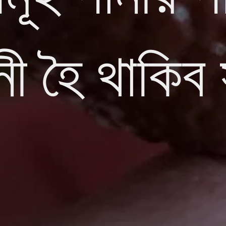
ী হৈ থাকিব 