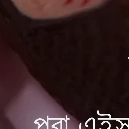
পুৱা এইস