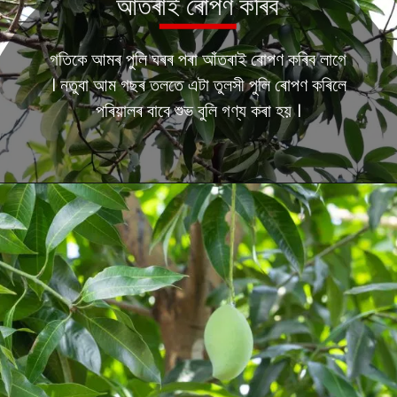
আঁতৰাই ৰোপণ কৰিব
গতিকে আমৰ পুলি ঘৰৰ পৰা আঁতৰাই ৰোপণ কৰিব লাগে
। নতুবা আম গছৰ তলতে এটা তুলসী পুলি ৰোপণ কৰিলে
পৰিয়ালৰ বাবে শুভ বুলি গণ্য কৰা হয় ।