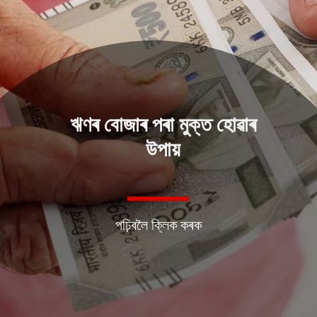
ঋণৰ বোজাৰ পৰা মুক্ত হোৱাৰ
উপায়
পঢ়িবলৈ ক্লিক কৰক