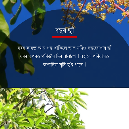
গছৰ
ছাঁ
ঘৰৰ কাষত আম গছ থাকিলে ভাল যদিও গছজোপাৰ ছাঁ
ঘৰৰ ওপৰত পৰিবলৈ দিব নালাগে । নহ'লে পৰিয়ালত
অশান্তি সৃষ্টি হ'ব পাৰে ।