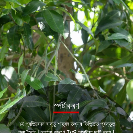
স্পষ্টীকৰণ
এই প্ৰতিবেদন বাস্তু শাস্ত্ৰৰ তথ্যৰ ভিত্তিত প্ৰস্তুত
কৰা হৈছে । কোনো কাৰণে Tv9 অসমীয়া দায়ী নহয় ।