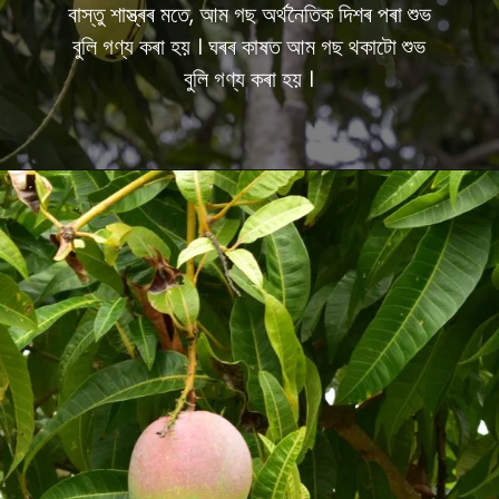
বাস্তু শাস্ত্ৰৰ মতে, আম গছ অৰ্থনৈতিক দিশৰ পৰা শুভ
বুলি গণ্য কৰা হয় । ঘৰৰ কাষত আম গছ থকাটো শুভ
বুলি গণ্য কৰা হয় ।