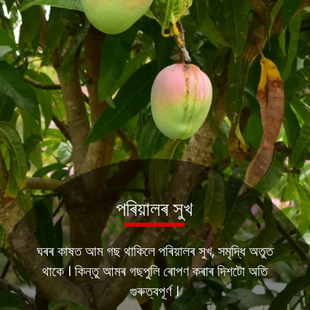
পৰিয়ালৰ সুখ
ঘৰৰ কাষত আম গছ থাকিলে পৰিয়ালৰ সুখ, সমৃদ্ধি অতুত
থাকে । কিন্তু আমৰ গছপুলি ৰোপণ কৰাৰ দিশটো অতি
গুৰুত্বপূৰ্ণ ।