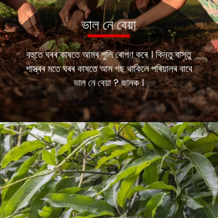
ভাল নে বেয়া
বহুতে ঘৰৰ কাষতে আমৰ পুলি ৰোপণ কৰে । কিন্তু বাস্তু
শাস্ত্ৰৰ মতে ঘৰৰ কাষতে আম গছ থাকিলে পৰিয়ালৰ বাবে
ভাল নে বেয়া ? জানক ।