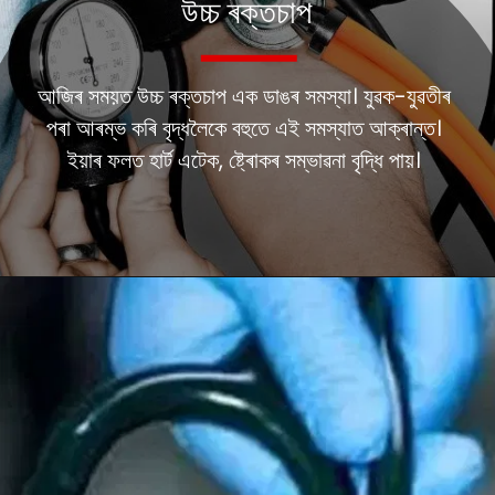
উচ্চ ৰক্তচাপ
আজিৰ সময়ত উচ্চ ৰক্তচাপ এক ডাঙৰ সমস্যা। যুৱক-যুৱতীৰ
পৰা আৰম্ভ কৰি বৃদ্ধলৈকে বহুতে এই সমস্যাত আক্ৰান্ত।
ইয়াৰ ফলত হাৰ্ট এটেক, ষ্ট্ৰোকৰ সম্ভাৱনা বৃদ্ধি পায়।