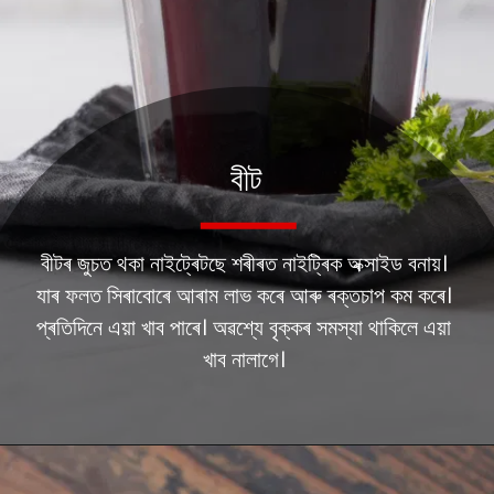
বীট
বীটৰ জুচত থকা নাইট্ৰেটছে শৰীৰত নাইট্ৰিক অক্সাইড বনায়।
যাৰ ফলত সিৰাবোৰে আৰাম লাভ কৰে আৰু ৰক্তচাপ কম কৰে।
প্ৰতিদিনে এয়া খাব পাৰে। অৱশ্যে বৃক্কৰ সমস্যা থাকিলে এয়া
খাব নালাগে।