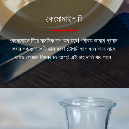
কেমোমাইল টি
কেমোমাইল টিয়ে মানসিক চাপ কম কৰে। শৰীৰক আৰাম প্ৰদান
কৰাৰ লগতে টোপনি ভাল কৰে। টোপনি ভাল হলে লাহে লাহে
ব্লাড প্ৰেচাৰ নিয়ন্ত্ৰণত আহে। এই চাহ ৰাতি খাব পাৰে।