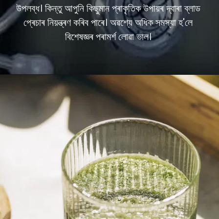
উপলব্ধ। কিন্তু আপুনি কিছুমান প্ৰাকৃতিক উপায়ৰ দ্বাৰা ব্লাড
প্ৰেচাৰ নিয়ন্ত্ৰণ কৰিব পাৰে। অৱশ্যে অধিক সমস্যা হ'লে
বিশেষজ্ঞৰ পৰামৰ্শ লোৱা ভাল।