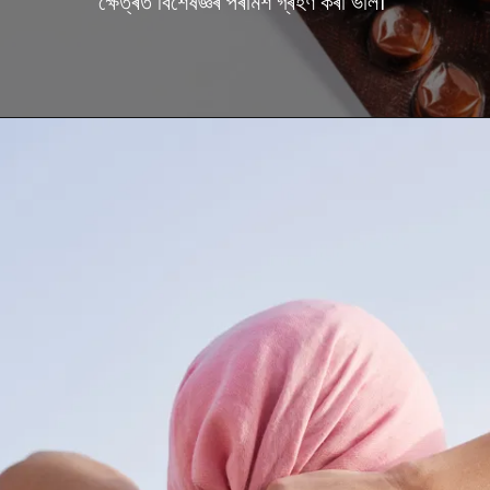
ক্ষেত্ৰত বিশেষজ্ঞৰ পৰামৰ্শ গ্ৰহণ কৰা ভাল।