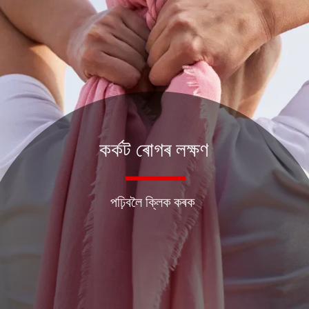
কৰ্কট ৰোগৰ লক্ষণ
পঢ়িবলৈ ক্লিক কৰক