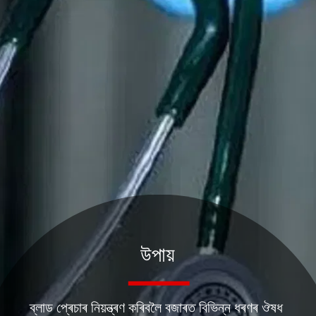
উপায়
ব্লাড প্ৰেচাৰ নিয়ন্ত্ৰণ কৰিবলৈ বজাৰত বিভিন্ন ধৰণৰ ঔষধ