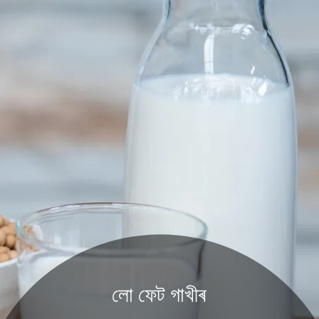
লো ফেট গাখীৰ