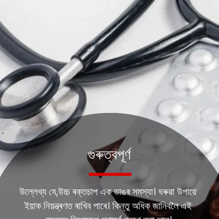
গুৰুত্বপূৰ্ণ
উল্লেখ্য যে,উচ্চ ৰক্তচাপ এক ডাঙৰ সমস্যা। ঘৰুৱা উপায়ে
ইয়াক নিয়ন্ত্ৰণত ৰাখিব পাৰে। কিন্তু অধিক জানিবলৈ এই