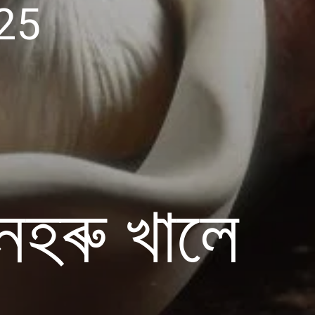
25
নহৰু খালে