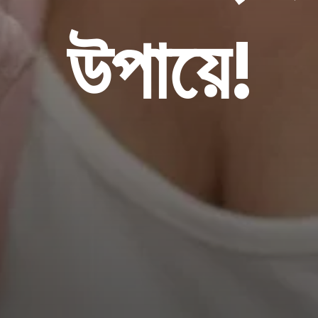
উপায়ে!